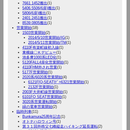
7661.1452搬出
(1)
5406.5506(6扉)搬出
(1)
5806(6扉)搬出
(1)
2401.2451搬出
(1)
8539.0805搬出
(1)
営業開始
(18)
1503営業開始
(2)
2014/5/10営業開始/IG
(1)
2014/5/11営業開始/TM
(1)
4110F有楽町線初入線
(1)
東横線〇Ｋデビュー
(1)
池多摩1000系LED化
(1)
5120FALL4扉化営業開始
(1)
4110FHM外され営業
(1)
5177F営業開始
(1)
2020系/6020系営業開始
(4)
6121F[Q-SEAT]ﾃﾞﾊ6321営業開始
(1)
2132F営業開始
(1)
2003F大井町線営業開始
(1)
6101FQ SEAT営業開始
(1)
3020系営業運転開始
(2)
緑の電車営業開始
(2)
臨時列車
(11)
Bunkamura25周年記念
(1)
オトナハロウィン号
(1)
第３１回外秩父七峰縦走ハイキング延長運転
(2)