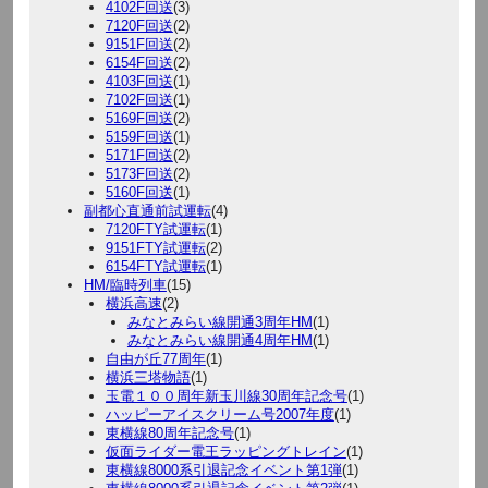
4102F回送
(3)
7120F回送
(2)
9151F回送
(2)
6154F回送
(2)
4103F回送
(1)
7102F回送
(1)
5169F回送
(2)
5159F回送
(1)
5171F回送
(2)
5173F回送
(2)
5160F回送
(1)
副都心直通前試運転
(4)
7120FTY試運転
(1)
9151FTY試運転
(2)
6154FTY試運転
(1)
HM/臨時列車
(15)
横浜高速
(2)
みなとみらい線開通3周年HM
(1)
みなとみらい線開通4周年HM
(1)
自由が丘77周年
(1)
横浜三塔物語
(1)
玉電１００周年新玉川線30周年記念号
(1)
ハッピーアイスクリーム号2007年度
(1)
東横線80周年記念号
(1)
仮面ライダー電王ラッピングトレイン
(1)
東横線8000系引退記念イベント第1弾
(1)