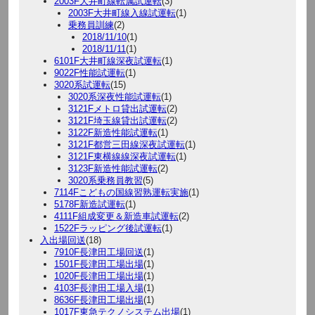
2003F大井町線転属試運転
(3)
2003F大井町線入線試運転
(1)
乗務員訓練
(2)
2018/11/10
(1)
2018/11/11
(1)
6101F大井町線深夜試運転
(1)
9022F性能試運転
(1)
3020系試運転
(15)
3020系深夜性能試運転
(1)
3121Fメトロ貸出試運転
(2)
3121F埼玉線貸出試運転
(2)
3122F新造性能試運転
(1)
3121F都営三田線深夜試運転
(1)
3121F東横線線深夜試運転
(1)
3123F新造性能試運転
(2)
3020系乗務員教習
(5)
7114Fこどもの国線習熟運転実施
(1)
5178F新造試運転
(1)
4111F組成変更＆新造車試運転
(2)
1522Fラッピング後試運転
(1)
入出場回送
(18)
7910F長津田工場回送
(1)
1501F長津田工場出場
(1)
1020F長津田工場出場
(1)
4103F長津田工場入場
(1)
8636F長津田工場出場
(1)
1017F東急テクノシステム出場
(1)