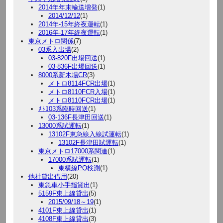
2014年年末輸送増発
(1)
2014/12/12
(1)
2014年-15年終夜運転
(1)
2016年-17年終夜運転
(1)
東京メトロ関係
(7)
03系入出場
(2)
03-820F出場回送
(1)
03-836F出場回送
(1)
8000系新木場CR
(3)
メトロ8114FCR出場
(1)
メトロ8110FCR入場
(1)
メトロ8110FCR出場
(1)
ﾒﾄﾛ03系臨時回送
(1)
03-136F長津田回送
(1)
13000系試運転
(1)
13102F東急線入線試運転
(1)
13102F長津田試運転
(1)
東京メトロ17000系関連
(1)
17000系試運転
(1)
東横線PQ検測
(1)
他社貸出借用
(20)
東急車小手指貸出
(1)
5159F東上線貸出
(5)
2015/09/18～19
(1)
4101F東上線貸出
(1)
4108F東上線貸出
(3)