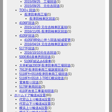
2015/09/25 工場回送
(1)
2015/09/25 元住吉回送
(1)
TOQ-i 回送
(1)
長津田車両工場
(1)
長津田検車区回送
(1)
4106F回送
(2)
2015/12/20 元住吉検車区返却
(1)
2016/11/05 長津田検車区回送
(1)
4105F回送
(2)
4105F8R化に伴う回送/組成変更
(1)
2016/04/24 元住吉検車区返却
(1)
5177F回送
(1)
2016/10/10元住吉回送
(1)
5000系6扉車恩田回送
(1)
5106F組込み6扉車
(1)
大井町線2003F長津田車両工場回送
(1)
7912F長津田車両工場譲渡回送
(1)
5118Fｻﾊ5518長津田車両工場回送
(1)
5118Fｻﾊ5518 J-TREC横浜陸送
(1)
電車祭り回送
(2)
5178F車両回送
(2)
4110F改造工事返却回送
(1)
ホームドア輸送&設置
(65)
代官山上り輸送&設置
(1)
代官山下り輸送&設置
(1)
横浜上り輸送&設置
(1)