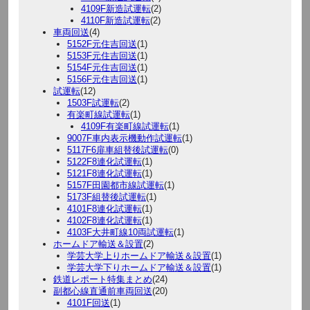
4109F新造試運転
(2)
4110F新造試運転
(2)
車両回送
(4)
5152F元住吉回送
(1)
5153F元住吉回送
(1)
5154F元住吉回送
(1)
5156F元住吉回送
(1)
試運転
(12)
1503F試運転
(2)
有楽町線試運転
(1)
4109F有楽町線試運転
(1)
9007F車内表示機動作試運転
(1)
5117F6扉車組替後試運転
(0)
5122F8連化試運転
(1)
5121F8連化試運転
(1)
5157F田園都市線試運転
(1)
5173F組替後試運転
(1)
4101F8連化試運転
(1)
4102F8連化試運転
(1)
4103F大井町線10両試運転
(1)
ホームドア輸送＆設置
(2)
学芸大学上りホームドア輸送＆設置
(1)
学芸大学下りホームドア輸送＆設置
(1)
鉄道レポート特集まとめ
(24)
副都心線直通前車両回送
(20)
4101F回送
(1)