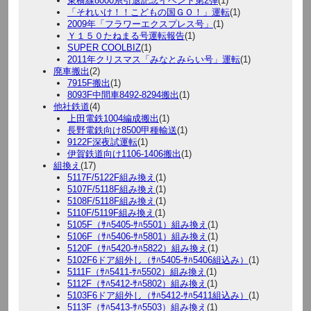
東横線8000系引退記念イベント第2弾
(1)
「それいけ！！こどもの国ＧＯ！」運転
(1)
2009年「フラワーエクスプレス号」
(1)
Ｙ１５０たねまる号運転報告
(1)
SUPER COOLBIZ
(1)
2011年クリスマス「みなとみらい号」運転
(1)
廃車搬出
(2)
7915F搬出
(1)
8093F中間車8492-8294搬出
(1)
他社鉄道
(4)
上田電鉄1004編成搬出
(1)
長野電鉄向け8500甲種輸送
(1)
9122F深夜試運転
(1)
伊賀鉄道向け1106-1406搬出
(1)
組換え
(17)
5117F/5122F組み換え
(1)
5107F/5118F組み換え
(1)
5108F/5118F組み換え
(1)
5110F/5119F組み換え
(1)
5105F（ｻﾊ5405-ｻﾊ5501）組み換え
(1)
5106F（ｻﾊ5406-ｻﾊ5801）組み換え
(1)
5120F（ｻﾊ5420-ｻﾊ5822）組み換え
(1)
5102F6ドア組外し（ｻﾊ5405-ｻﾊ5406組込み）
(1)
5111F（ｻﾊ5411-ｻﾊ5502）組み換え
(1)
5112F（ｻﾊ5412-ｻﾊ5802）組み換え
(1)
5103F6ドア組外し（ｻﾊ5412-ｻﾊ5411組込み）
(1)
5113F（ｻﾊ5413-ｻﾊ5503）組み換え
(1)