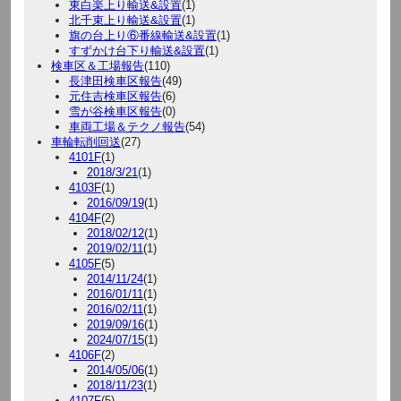
東白楽上り輸送&設置
(1)
北千束上り輸送&設置
(1)
旗の台上り⑥番線輸送&設置
(1)
すずかけ台下り輸送&設置
(1)
検車区＆工場報告
(110)
長津田検車区報告
(49)
元住吉検車区報告
(6)
雪が谷検車区報告
(0)
車両工場＆テクノ報告
(54)
車輪転削回送
(27)
4101F
(1)
2018/3/21
(1)
4103F
(1)
2016/09/19
(1)
4104F
(2)
2018/02/12
(1)
2019/02/11
(1)
4105F
(5)
2014/11/24
(1)
2016/01/11
(1)
2016/02/11
(1)
2019/09/16
(1)
2024/07/15
(1)
4106F
(2)
2014/05/06
(1)
2018/11/23
(1)
4107F
(5)