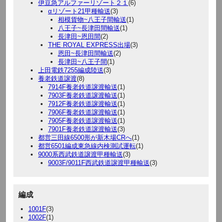
伊豆急アルファーリゾート２１
(6)
αリゾート21甲種輸送
(3)
相模貨物~八王子間輸送
(1)
八王子~長津田間輸送
(1)
長津田~恩田間
(2)
THE ROYAL EXPRESS出場
(3)
恩田~長津田間輸送
(2)
長津田~八王子間
(1)
上田電鉄7255編成陸送
(3)
養老鉄道譲渡
(8)
7914F養老鉄道譲渡輸送
(1)
7903F養老鉄道譲渡輸送
(1)
7912F養老鉄道譲渡輸送
(1)
7906F養老鉄道譲渡輸送
(1)
7905F養老鉄道譲渡輸送
(1)
7901F養老鉄道譲渡輸送
(3)
都営三田線6500形が新木場CRへ
(1)
都営6501編成東急線内検測試運転
(1)
9000系西武鉄道譲渡甲種輸送
(3)
9003F/9011F西武鉄道譲渡甲種輸送
(3)
編成
1001F
(3)
1002F
(1)