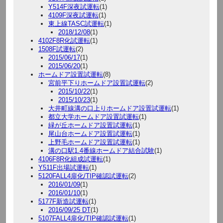
Y514F深夜試運転
(1)
4109F深夜試運転
(1)
東上線TASC試運転
(1)
2018/12/08
(1)
4102F8R化試運転
(1)
1508F試運転
(2)
2015/06/17
(1)
2015/06/20
(1)
ホームドア設置試運転
(8)
宮前平下りホームドア設置試運転
(2)
2015/10/22
(1)
2015/10/23
(1)
大井町線溝の口上りホームドア設置試運転
(1)
都立大学ホームドア設置試運転
(1)
緑が丘ホームドア設置試運転
(1)
尾山台ホームドア設置試運転
(1)
上野毛ホームドア設置試運転
(1)
溝の口駅1.4番線ホームドア結合試験
(1)
4106F8R化組成試運転
(1)
Y511F出場試運転
(1)
5120FALL4扉化/TIP確認試運転
(2)
2016/01/09
(1)
2016/01/10
(1)
5177F新造試運転
(1)
2016/09/25 DT
(1)
5107FALL4扉化/TIP確認試運転
(1)