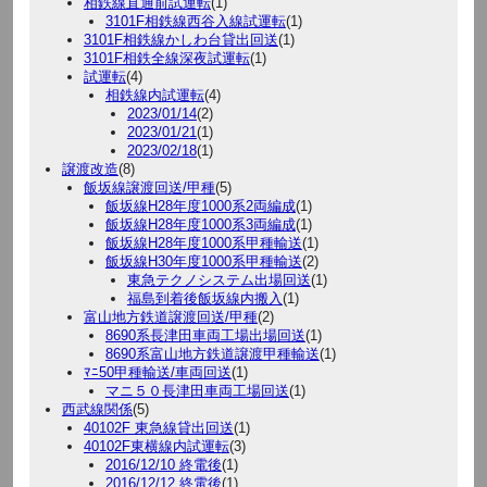
相鉄線直通前試運転
(1)
3101F相鉄線西谷入線試運転
(1)
3101F相鉄線かしわ台貸出回送
(1)
3101F相鉄全線深夜試運転
(1)
試運転
(4)
相鉄線内試運転
(4)
2023/01/14
(2)
2023/01/21
(1)
2023/02/18
(1)
譲渡改造
(8)
飯坂線譲渡回送/甲種
(5)
飯坂線H28年度1000系2両編成
(1)
飯坂線H28年度1000系3両編成
(1)
飯坂線H28年度1000系甲種輸送
(1)
飯坂線H30年度1000系甲種輸送
(2)
東急テクノシステム出場回送
(1)
福島到着後飯坂線内搬入
(1)
富山地方鉄道譲渡回送/甲種
(2)
8690系長津田車両工場出場回送
(1)
8690系富山地方鉄道譲渡甲種輸送
(1)
ﾏﾆ50甲種輸送/車両回送
(1)
マニ５０長津田車両工場回送
(1)
西武線関係
(5)
40102F 東急線貸出回送
(1)
40102F東横線内試運転
(3)
2016/12/10 終電後
(1)
2016/12/12 終電後
(1)