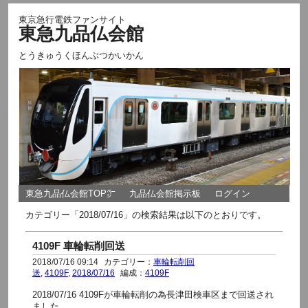
東京急行電鉄ファンサイト
東急九品仏会館
とうきゅうくほんぶつかいかん
東急九品仏会館TOP㌻
九品仏会館掲示板
ログイン
カテゴリー「2018/07/16」の検索結果は以下のとおりです。
4109F 車輪転削回送
2018/07/16 09:14
カテゴリー：
車輪転削回
送
,
4109F
,
2018/07/16
編成：
4109F
2018/07/16 4109Fが車輪転削の為長津田検車区まで回送され
ました。