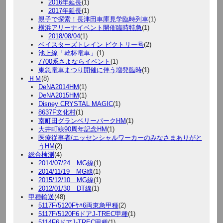
2016年延長
(1)
2017年延長
(1)
親子で探索！長津田車庫見学臨時列車
(1)
横浜アリーナイベント開催臨時特急
(1)
2018/08/04
(1)
ベイスターズトレイン ビクトリー号
(2)
池上線「乾杯電車」
(1)
7700系さよならイベント
(1)
東急電車まつり開催に伴う増発臨時
(1)
ＨＭ
(8)
DeNA2014HM
(1)
DeNA2015HM
(1)
Disney CRYSTAL MAGIC
(1)
8637F文化村
(1)
南町田グランベリーパークHM
(1)
大井町線90周年記念HM
(1)
医療従事者/エッセンシャルワーカーのみなさまありがと
うHM
(2)
総合検測
(4)
2014/07/24 MG線
(1)
2014/11/19 MG線
(1)
2015/12/10 MG線
(1)
2012/01/30 DT線
(1)
甲種輸送
(48)
5117F/5120Fｻﾊ6両東急甲種
(2)
5117F/5120F6ドアJ-TREC甲種
(1)
5114F6ドアJ-TREC甲種
(1)