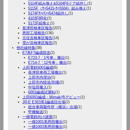
5114F組み換え&5104F6ドア組外し
(1)
5115F（ｻﾊ5415-ｻﾊ5504）組み換え
(1)
5174Fｻﾊ(ﾓﾊ)5474組外し
(1)
4103F8R化
(1)
5172F組換え
(1)
長津田検車区報告
(207)
恩田工場報告
(136)
元住吉検車区報告
(14)
雪が谷検車区報告
(2)
他社線特集
(38)
E7系F7編成陸送
(2)
E723-7「1号車」搬出
(1)
E714-7「12号車」搬出
(1)
上田電鉄6001編成
(6)
長津田車両工場搬出
(1)
上田市内滞泊
(1)
上田市内陸送/到着
(2)
中塩田搬入
(1)
6001編成試運転
(1)
上田6001編成・Mimaki号デビュー
(1)
JR-E E353系1編成目出場
(2)
総合車両製作所（横浜）出場
(1)
甲種輸送
(1)
一畑電鉄向け譲渡
(1)
一畑1001系恩田搬出
(1)
一畑1003系恩田搬出
(1)