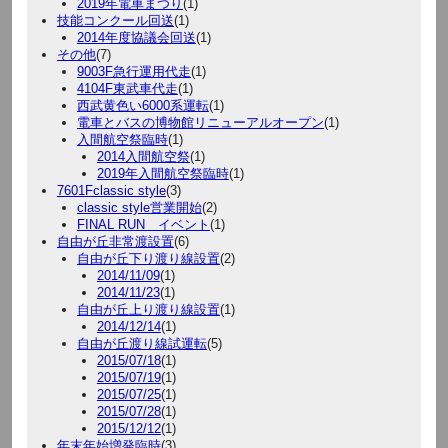
2019年電車まつり
(1)
技能コンクール回送
(1)
2014年度協議会回送
(1)
その他
(7)
9003F急行運用代走
(1)
4104F東武車代走
(1)
西武黄色い6000系運転
(1)
電車とバスの博物館リニューアルオープン
(1)
入間航空祭臨時
(1)
2014入間航空祭
(1)
2019年入間航空祭臨時
(1)
7601Fclassic style
(3)
classic style営業開始
(2)
FINAL RUN イベント
(1)
自由が丘非常渡設置
(6)
自由が丘下り渡り線設置
(2)
2014/11/09
(1)
2014/11/23
(1)
自由が丘上り渡り線設置
(1)
2014/12/14
(1)
自由が丘渡り線試運転
(5)
2015/07/18
(1)
2015/07/19
(1)
2015/07/25
(1)
2015/07/28
(1)
2015/12/12
(1)
年末年始増発臨時
(3)