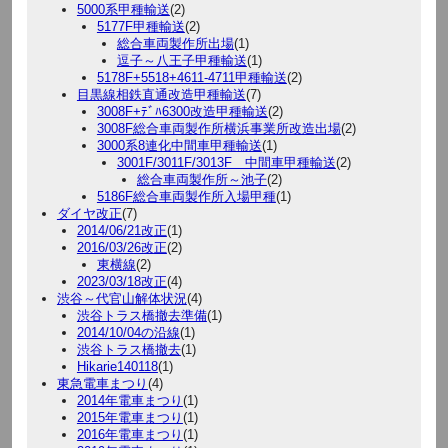
5000系甲種輸送
(2)
5177F甲種輸送
(2)
総合車両製作所出場
(1)
逗子～八王子甲種輸送
(1)
5178F+5518+4611-4711甲種輸送
(2)
目黒線相鉄直通改造甲種輸送
(7)
3008F+ﾃﾞﾊ6300改造甲種輸送
(2)
3008F総合車両製作所横浜事業所改造出場
(2)
3000系8連化中間車甲種輸送
(1)
3001F/3011F/3013F 中間車甲種輸送
(2)
総合車両製作所～池子
(2)
5186F総合車両製作所入場甲種
(1)
ダイヤ改正
(7)
2014/06/21改正
(1)
2016/03/26改正
(2)
東横線
(2)
2023/03/18改正
(4)
渋谷～代官山解体状況
(4)
渋谷トラス橋撤去準備
(1)
2014/10/04の沿線
(1)
渋谷トラス橋撤去
(1)
Hikarie140118
(1)
東急電車まつり
(4)
2014年電車まつり
(1)
2015年電車まつり
(1)
2016年電車まつり
(1)