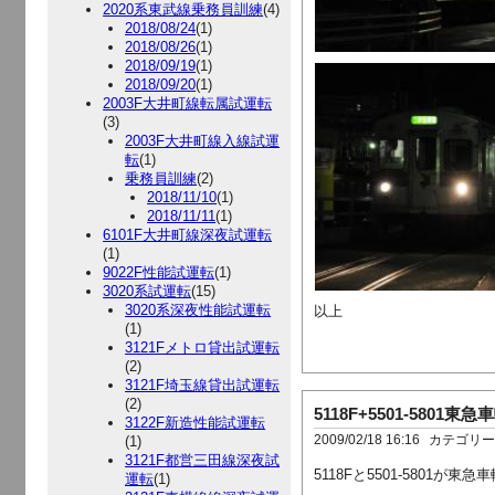
2020系東武線乗務員訓練
(4)
2018/08/24
(1)
2018/08/26
(1)
2018/09/19
(1)
2018/09/20
(1)
2003F大井町線転属試運転
(3)
2003F大井町線入線試運
転
(1)
乗務員訓練
(2)
2018/11/10
(1)
2018/11/11
(1)
6101F大井町線深夜試運転
(1)
9022F性能試運転
(1)
3020系試運転
(15)
3020系深夜性能試運転
以上
(1)
3121Fメトロ貸出試運転
(2)
3121F埼玉線貸出試運転
(2)
5118F+5501-580
3122F新造性能試運転
(1)
2009/02/18 16:16
カテゴリ
3121F都営三田線深夜試
5118Fと5501-5801が東
運転
(1)