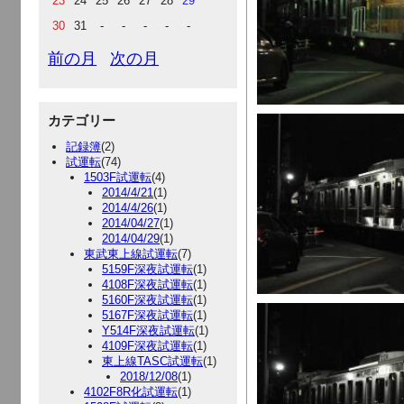
23
24
25
26
27
28
29
30
31
-
-
-
-
-
前の月
次の月
カテゴリー
記録簿
(2)
試運転
(74)
1503F試運転
(4)
2014/4/21
(1)
2014/4/26
(1)
2014/04/27
(1)
2014/04/29
(1)
東武東上線試運転
(7)
5159F深夜試運転
(1)
4108F深夜試運転
(1)
5160F深夜試運転
(1)
5167F深夜試運転
(1)
Y514F深夜試運転
(1)
4109F深夜試運転
(1)
東上線TASC試運転
(1)
2018/12/08
(1)
4102F8R化試運転
(1)