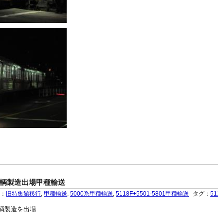
1東急車輌製造出場甲種輸送
ー：
旧特集館移行
,
甲種輸送
,
5000系甲種輸送
,
5118F+5501-5801甲種輸送
タグ：
51
急車輌製造を出場