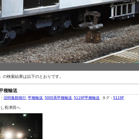
送」の検索結果は以下のとおりです。
場甲種輸送
ー：
旧特集館移行
,
甲種輸送
,
5000系甲種輸送
,
5119F甲種輸送
タグ：
5119F
場し長津田へ