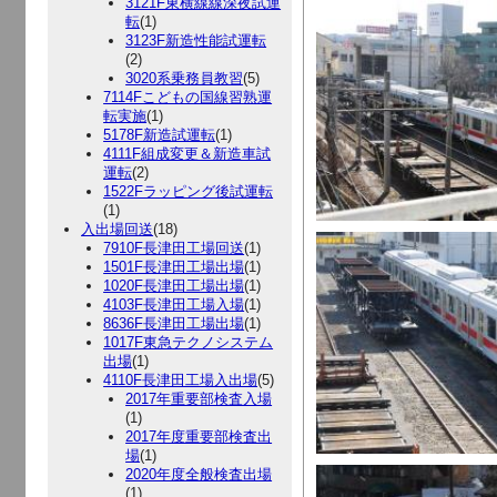
3121F東横線線深夜試運
転
(1)
3123F新造性能試運転
(2)
3020系乗務員教習
(5)
7114Fこどもの国線習熟運
転実施
(1)
5178F新造試運転
(1)
4111F組成変更＆新造車試
運転
(2)
1522Fラッピング後試運転
(1)
入出場回送
(18)
7910F長津田工場回送
(1)
1501F長津田工場出場
(1)
1020F長津田工場出場
(1)
4103F長津田工場入場
(1)
8636F長津田工場出場
(1)
1017F東急テクノシステム
出場
(1)
4110F長津田工場入出場
(5)
2017年重要部検査入場
(1)
2017年度重要部検査出
場
(1)
2020年度全般検査出場
(1)