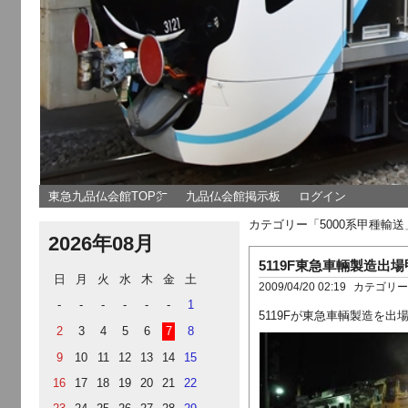
東急九品仏会館TOP㌻
九品仏会館掲示板
ログイン
カテゴリー「5000系甲種輸
2026年08月
5119F東急車輛製造出
日
月
火
水
木
金
土
2009/04/20 02:19
カテゴリ
-
-
-
-
-
-
1
5119Fが東急車輌製造を出
2
3
4
5
6
7
8
9
10
11
12
13
14
15
16
17
18
19
20
21
22