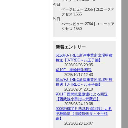
今日
ページビュー:2356 | ユニークア
クセス:1565
昨日
ページビュー:2764 | ユニークア
クセス:1550
新着エントリー
6158FJ-TREC新津事業所出場甲種
輸送【J-TREC～八王子編】
2026/02/06 20:35
4110F 車輪転削回送
2025/10/17 12:43
6157FJ-TREC新津事業所出場甲種
輸送【J-TREC～八王子編】
2025/09/04 20:10
9011F 西武鉄道譲渡による回送
【西武線小手指～武蔵丘】
2025/08/24 10:38
9003F/9011F 西武鉄道譲渡による
甲種輸送【川崎貨物タ～小手指
編】
2025/08/23 16:07