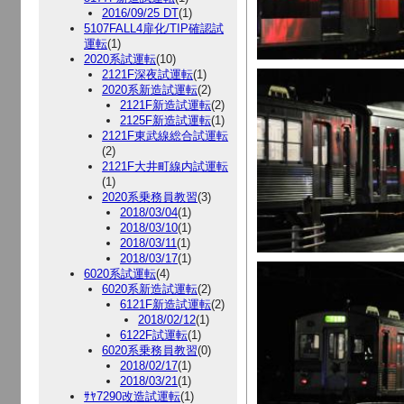
2016/09/25 DT
(1)
5107FALL4扉化/TIP確認試
運転
(1)
2020系試運転
(10)
2121F深夜試運転
(1)
2020系新造試運転
(2)
2121F新造試運転
(2)
2125F新造試運転
(1)
2121F東武線総合試運転
(2)
2121F大井町線内試運転
(1)
2020系乗務員教習
(3)
2018/03/04
(1)
2018/03/10
(1)
2018/03/11
(1)
2018/03/17
(1)
6020系試運転
(4)
6020系新造試運転
(2)
6121F新造試運転
(2)
2018/02/12
(1)
6122F試運転
(1)
6020系乗務員教習
(0)
2018/02/17
(1)
2018/03/21
(1)
ｻﾔ7290改造試運転
(1)