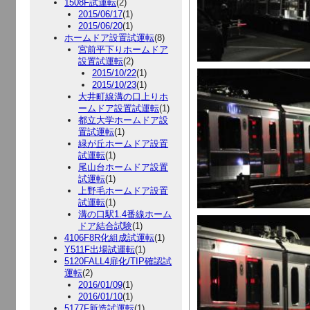
1508F試運転
(2)
2015/06/17
(1)
2015/06/20
(1)
ホームドア設置試運転
(8)
宮前平下りホームドア
設置試運転
(2)
2015/10/22
(1)
2015/10/23
(1)
大井町線溝の口上りホ
ームドア設置試運転
(1)
都立大学ホームドア設
置試運転
(1)
緑が丘ホームドア設置
試運転
(1)
尾山台ホームドア設置
試運転
(1)
上野毛ホームドア設置
試運転
(1)
溝の口駅1.4番線ホーム
ドア結合試験
(1)
4106F8R化組成試運転
(1)
Y511F出場試運転
(1)
5120FALL4扉化/TIP確認試
運転
(2)
2016/01/09
(1)
2016/01/10
(1)
5177F新造試運転
(1)