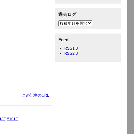
過去ログ
Feed
RSS1.0
RSS2.0
この記事のURL
18F
,
5101F