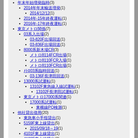
年末年始増発臨時
(3)
2014年年末輸送増発
(1)
2014/12/12
(1)
2014年-15年終夜運転
(1)
2016年-17年終夜運転
(1)
東京メトロ関係
(7)
03系入出場
(2)
03-820F出場回送
(1)
03-836F出場回送
(1)
8000系新木場CR
(3)
メトロ8114FCR出場
(1)
メトロ8110FCR入場
(1)
メトロ8110FCR出場
(1)
ﾒﾄﾛ03系臨時回送
(1)
03-136F長津田回送
(1)
13000系試運転
(1)
13102F東急線入線試運転
(1)
13102F長津田試運転
(1)
東京メトロ17000系関連
(1)
17000系試運転
(1)
東横線PQ検測
(1)
他社貸出借用
(20)
東急車小手指貸出
(1)
5159F東上線貸出
(5)
2015/09/18～19
(1)
4101F東上線貸出
(1)