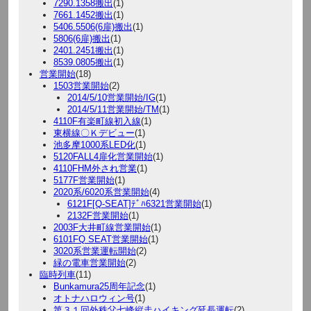
7290.1358搬出
(1)
7661.1452搬出
(1)
5406.5506(6扉)搬出
(1)
5806(6扉)搬出
(1)
2401.2451搬出
(1)
8539.0805搬出
(1)
営業開始
(18)
1503営業開始
(2)
2014/5/10営業開始/IG
(1)
2014/5/11営業開始/TM
(1)
4110F有楽町線初入線
(1)
東横線〇Ｋデビュー
(1)
池多摩1000系LED化
(1)
5120FALL4扉化営業開始
(1)
4110FHM外され営業
(1)
5177F営業開始
(1)
2020系/6020系営業開始
(4)
6121F[Q-SEAT]ﾃﾞﾊ6321営業開始
(1)
2132F営業開始
(1)
2003F大井町線営業開始
(1)
6101FQ SEAT営業開始
(1)
3020系営業運転開始
(2)
緑の電車営業開始
(2)
臨時列車
(11)
Bunkamura25周年記念
(1)
オトナハロウィン号
(1)
第３１回外秩父七峰縦走ハイキング延長運転
(2)