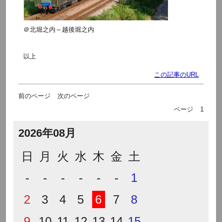
＠北堀之内～越後堀之内
以上
この記事のURL
前のページ
次のページ
ページ
1
2026年08月
日
月
火
水
木
金
土
-
-
-
-
-
-
1
2
3
4
5
6
7
8
9
10
11
12
13
14
15