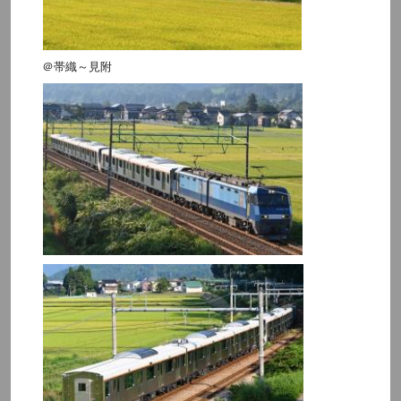
＠帯織～見附