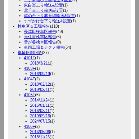
東白楽上り輸送&設置
(1)
北千束上り輸送&設置
(1)
旗の台上り⑥番線輸送&設置
(1)
すずかけ台下り輸送&設置
(1)
検車区＆工場報告
(110)
長津田検車区報告
(49)
元住吉検車区報告
(6)
雪が谷検車区報告
(0)
車両工場＆テクノ報告
(54)
車輪転削回送
(27)
4101F
(1)
2018/3/21
(1)
4103F
(1)
2016/09/19
(1)
4104F
(2)
2018/02/12
(1)
2019/02/11
(1)
4105F
(5)
2014/11/24
(1)
2016/01/11
(1)
2016/02/11
(1)
2019/09/16
(1)
2024/07/15
(1)
4106F
(2)
2014/05/06
(1)
2018/11/23
(1)