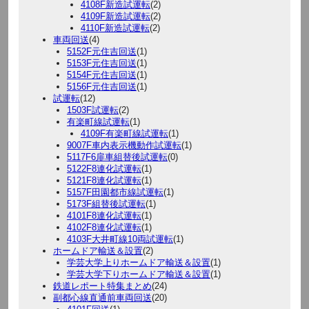
4108F新造試運転
(2)
4109F新造試運転
(2)
4110F新造試運転
(2)
車両回送
(4)
5152F元住吉回送
(1)
5153F元住吉回送
(1)
5154F元住吉回送
(1)
5156F元住吉回送
(1)
試運転
(12)
1503F試運転
(2)
有楽町線試運転
(1)
4109F有楽町線試運転
(1)
9007F車内表示機動作試運転
(1)
5117F6扉車組替後試運転
(0)
5122F8連化試運転
(1)
5121F8連化試運転
(1)
5157F田園都市線試運転
(1)
5173F組替後試運転
(1)
4101F8連化試運転
(1)
4102F8連化試運転
(1)
4103F大井町線10両試運転
(1)
ホームドア輸送＆設置
(2)
学芸大学上りホームドア輸送＆設置
(1)
学芸大学下りホームドア輸送＆設置
(1)
鉄道レポート特集まとめ
(24)
副都心線直通前車両回送
(20)