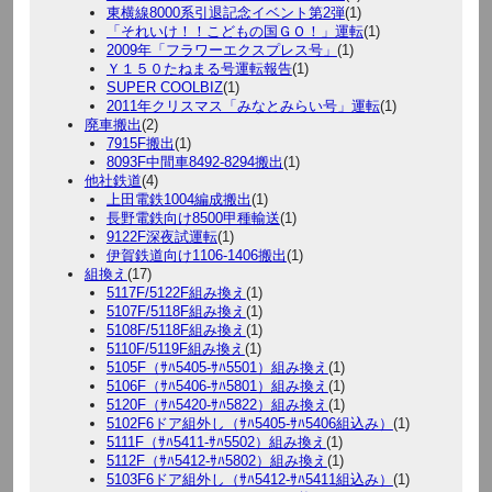
東横線8000系引退記念イベント第2弾
(1)
「それいけ！！こどもの国ＧＯ！」運転
(1)
2009年「フラワーエクスプレス号」
(1)
Ｙ１５０たねまる号運転報告
(1)
SUPER COOLBIZ
(1)
2011年クリスマス「みなとみらい号」運転
(1)
廃車搬出
(2)
7915F搬出
(1)
8093F中間車8492-8294搬出
(1)
他社鉄道
(4)
上田電鉄1004編成搬出
(1)
長野電鉄向け8500甲種輸送
(1)
9122F深夜試運転
(1)
伊賀鉄道向け1106-1406搬出
(1)
組換え
(17)
5117F/5122F組み換え
(1)
5107F/5118F組み換え
(1)
5108F/5118F組み換え
(1)
5110F/5119F組み換え
(1)
5105F（ｻﾊ5405-ｻﾊ5501）組み換え
(1)
5106F（ｻﾊ5406-ｻﾊ5801）組み換え
(1)
5120F（ｻﾊ5420-ｻﾊ5822）組み換え
(1)
5102F6ドア組外し（ｻﾊ5405-ｻﾊ5406組込み）
(1)
5111F（ｻﾊ5411-ｻﾊ5502）組み換え
(1)
5112F（ｻﾊ5412-ｻﾊ5802）組み換え
(1)
5103F6ドア組外し（ｻﾊ5412-ｻﾊ5411組込み）
(1)