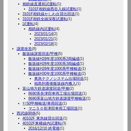
相鉄線直通前試運転
(1)
3101F相鉄線西谷入線試運転
(1)
3101F相鉄線かしわ台貸出回送
(1)
3101F相鉄全線深夜試運転
(1)
試運転
(4)
相鉄線内試運転
(4)
2023/01/14
(2)
2023/01/21
(1)
2023/02/18
(1)
譲渡改造
(8)
飯坂線譲渡回送/甲種
(5)
飯坂線H28年度1000系2両編成
(1)
飯坂線H28年度1000系3両編成
(1)
飯坂線H28年度1000系甲種輸送
(1)
飯坂線H30年度1000系甲種輸送
(2)
東急テクノシステム出場回送
(1)
福島到着後飯坂線内搬入
(1)
富山地方鉄道譲渡回送/甲種
(2)
8690系長津田車両工場出場回送
(1)
8690系富山地方鉄道譲渡甲種輸送
(1)
ﾏﾆ50甲種輸送/車両回送
(1)
マニ５０長津田車両工場回送
(1)
西武線関係
(5)
40102F 東急線貸出回送
(1)
40102F東横線内試運転
(3)
2016/12/10 終電後
(1)