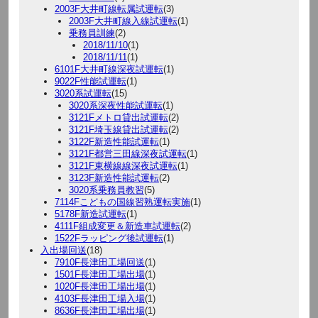
2003F大井町線転属試運転
(3)
2003F大井町線入線試運転
(1)
乗務員訓練
(2)
2018/11/10
(1)
2018/11/11
(1)
6101F大井町線深夜試運転
(1)
9022F性能試運転
(1)
3020系試運転
(15)
3020系深夜性能試運転
(1)
3121Fメトロ貸出試運転
(2)
3121F埼玉線貸出試運転
(2)
3122F新造性能試運転
(1)
3121F都営三田線深夜試運転
(1)
3121F東横線線深夜試運転
(1)
3123F新造性能試運転
(2)
3020系乗務員教習
(5)
7114Fこどもの国線習熟運転実施
(1)
5178F新造試運転
(1)
4111F組成変更＆新造車試運転
(2)
1522Fラッピング後試運転
(1)
入出場回送
(18)
7910F長津田工場回送
(1)
1501F長津田工場出場
(1)
1020F長津田工場出場
(1)
4103F長津田工場入場
(1)
8636F長津田工場出場
(1)