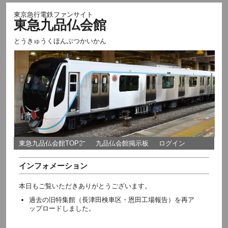
東京急行電鉄ファンサイト
東急九品仏会館
とうきゅうくほんぶつかいかん
東急九品仏会館TOP㌻
九品仏会館掲示板
ログイン
インフォメーション
本日もご覧いただきありがとうございます。
過去の旧特集館（長津田検車区・恩田工場報告）を再ア
ップロードしました。