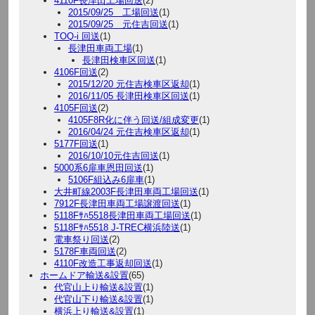
4110F長津田工場回送
(2)
2015/09/25 工場回送
(1)
2015/09/25 元住吉回送
(1)
TOQ-i 回送
(1)
長津田車両工場
(1)
長津田検車区回送
(1)
4106F回送
(2)
2015/12/20 元住吉検車区返却
(1)
2016/11/05 長津田検車区回送
(1)
4105F回送
(2)
4105F8R化に伴う回送/組成変更
(1)
2016/04/24 元住吉検車区返却
(1)
5177F回送
(1)
2016/10/10元住吉回送
(1)
5000系6扉車恩田回送
(1)
5106F組込み6扉車
(1)
大井町線2003F長津田車両工場回送
(1)
7912F長津田車両工場譲渡回送
(1)
5118Fｻﾊ5518長津田車両工場回送
(1)
5118Fｻﾊ5518 J-TREC横浜陸送
(1)
電車祭り回送
(2)
5178F車両回送
(2)
4110F改造工事返却回送
(1)
ホームドア輸送&設置
(65)
代官山上り輸送&設置
(1)
代官山下り輸送&設置
(1)
横浜上り輸送&設置
(1)