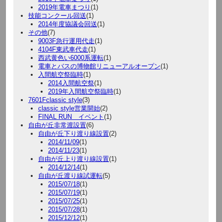
2019年電車まつり
(1)
技能コンクール回送
(1)
2014年度協議会回送
(1)
その他
(7)
9003F急行運用代走
(1)
4104F東武車代走
(1)
西武黄色い6000系運転
(1)
電車とバスの博物館リニューアルオープン
(1)
入間航空祭臨時
(1)
2014入間航空祭
(1)
2019年入間航空祭臨時
(1)
7601Fclassic style
(3)
classic style営業開始
(2)
FINAL RUN イベント
(1)
自由が丘非常渡設置
(6)
自由が丘下り渡り線設置
(2)
2014/11/09
(1)
2014/11/23
(1)
自由が丘上り渡り線設置
(1)
2014/12/14
(1)
自由が丘渡り線試運転
(5)
2015/07/18
(1)
2015/07/19
(1)
2015/07/25
(1)
2015/07/28
(1)
2015/12/12
(1)