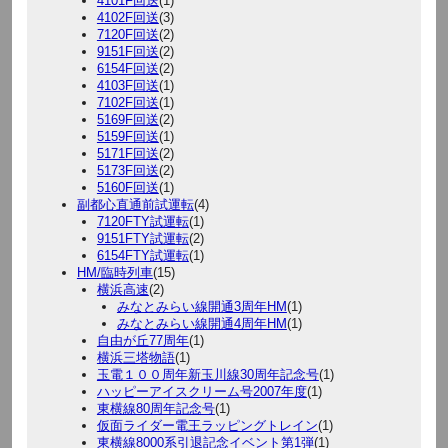
4101F回送
(1)
4102F回送
(3)
7120F回送
(2)
9151F回送
(2)
6154F回送
(2)
4103F回送
(1)
7102F回送
(1)
5169F回送
(2)
5159F回送
(1)
5171F回送
(2)
5173F回送
(2)
5160F回送
(1)
副都心直通前試運転
(4)
7120FTY試運転
(1)
9151FTY試運転
(2)
6154FTY試運転
(1)
HM/臨時列車
(15)
横浜高速
(2)
みなとみらい線開通3周年HM
(1)
みなとみらい線開通4周年HM
(1)
自由が丘77周年
(1)
横浜三塔物語
(1)
玉電１００周年新玉川線30周年記念号
(1)
ハッピーアイスクリーム号2007年度
(1)
東横線80周年記念号
(1)
仮面ライダー電王ラッピングトレイン
(1)
東横線8000系引退記念イベント第1弾
(1)