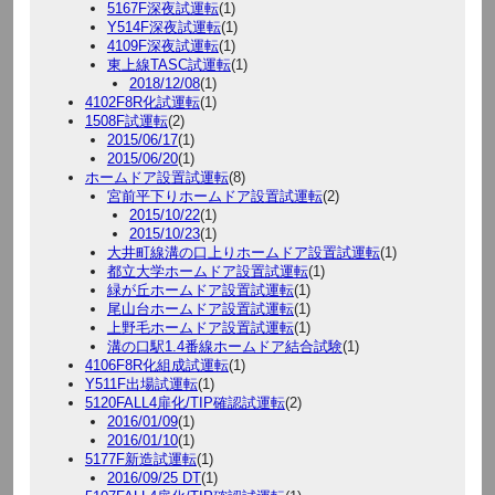
5167F深夜試運転
(1)
Y514F深夜試運転
(1)
4109F深夜試運転
(1)
東上線TASC試運転
(1)
2018/12/08
(1)
4102F8R化試運転
(1)
1508F試運転
(2)
2015/06/17
(1)
2015/06/20
(1)
ホームドア設置試運転
(8)
宮前平下りホームドア設置試運転
(2)
2015/10/22
(1)
2015/10/23
(1)
大井町線溝の口上りホームドア設置試運転
(1)
都立大学ホームドア設置試運転
(1)
緑が丘ホームドア設置試運転
(1)
尾山台ホームドア設置試運転
(1)
上野毛ホームドア設置試運転
(1)
溝の口駅1.4番線ホームドア結合試験
(1)
4106F8R化組成試運転
(1)
Y511F出場試運転
(1)
5120FALL4扉化/TIP確認試運転
(2)
2016/01/09
(1)
2016/01/10
(1)
5177F新造試運転
(1)
2016/09/25 DT
(1)