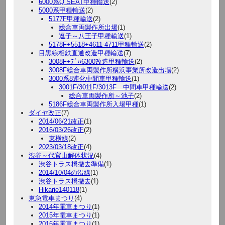
6000系Q SEAT甲種輸送
(2)
5000系甲種輸送
(2)
5177F甲種輸送
(2)
総合車両製作所出場
(1)
逗子～八王子甲種輸送
(1)
5178F+5518+4611-4711甲種輸送
(2)
目黒線相鉄直通改造甲種輸送
(7)
3008F+ﾃﾞﾊ6300改造甲種輸送
(2)
3008F総合車両製作所横浜事業所改造出場
(2)
3000系8連化中間車甲種輸送
(1)
3001F/3011F/3013F 中間車甲種輸送
(2)
総合車両製作所～池子
(2)
5186F総合車両製作所入場甲種
(1)
ダイヤ改正
(7)
2014/06/21改正
(1)
2016/03/26改正
(2)
東横線
(2)
2023/03/18改正
(4)
渋谷～代官山解体状況
(4)
渋谷トラス橋撤去準備
(1)
2014/10/04の沿線
(1)
渋谷トラス橋撤去
(1)
Hikarie140118
(1)
東急電車まつり
(4)
2014年電車まつり
(1)
2015年電車まつり
(1)
2016年電車まつり
(1)