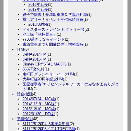
2016年延長
(1)
2017年延長
(1)
親子で探索！長津田車庫見学臨時列車
(1)
横浜アリーナイベント開催臨時特急
(1)
2018/08/04
(1)
ベイスターズトレイン ビクトリー号
(2)
池上線「乾杯電車」
(1)
7700系さよならイベント
(1)
東急電車まつり開催に伴う増発臨時
(1)
ＨＭ
(8)
DeNA2014HM
(1)
DeNA2015HM
(1)
Disney CRYSTAL MAGIC
(1)
8637F文化村
(1)
南町田グランベリーパークHM
(1)
大井町線90周年記念HM
(1)
医療従事者/エッセンシャルワーカーのみなさまありがと
うHM
(2)
総合検測
(4)
2014/07/24 MG線
(1)
2014/11/19 MG線
(1)
2015/12/10 MG線
(1)
2012/01/30 DT線
(1)
甲種輸送
(48)
5117F/5120Fｻﾊ6両東急甲種
(2)
5117F/5120F6ドアJ-TREC甲種
(1)