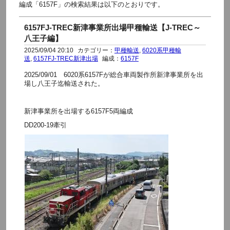
編成「6157F」の検索結果は以下のとおりです。
6157FJ-TREC新津事業所出場甲種輸送【J-TREC～
八王子編】
2025/09/04 20:10
カテゴリー：
甲種輸送
,
6020系甲種輸
送
,
6157FJ-TREC新津出場
編成：
6157F
2025/09/01 6020系6157Fが総合車両製作所新津事業所を出
場し八王子迄輸送された。
新津事業所を出場する6157F5両編成
DD200-19牽引