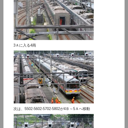
3Ａに入る4両
次は、5502-5602-5702-5802が4Ｂ～5Ａへ移動