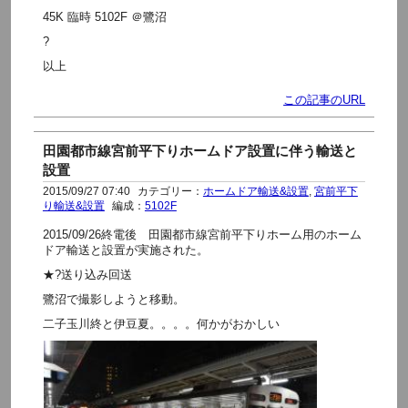
45K 臨時 5102F ＠鷺沼
?
以上
この記事のURL
田園都市線宮前平下りホームドア設置に伴う輸送と
設置
2015/09/27 07:40
カテゴリー：
ホームドア輸送&設置
,
宮前平下
り輸送&設置
編成：
5102F
2015/09/26終電後 田園都市線宮前平下りホーム用のホーム
ドア輸送と設置が実施された。
★?送り込み回送
鷺沼で撮影しようと移動。
二子玉川終と伊豆夏。。。。何かがおかしい