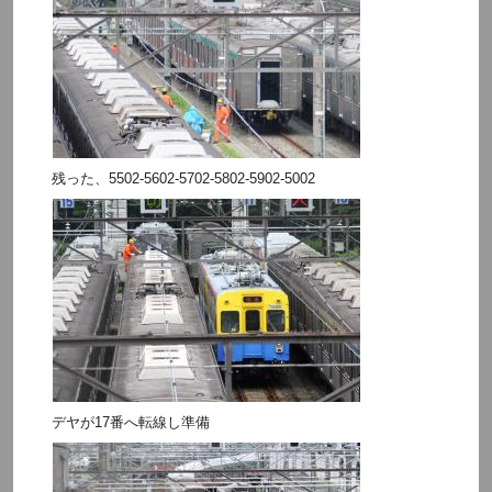
残った、5502-5602-5702-5802-5902-5002
デヤが17番へ転線し準備