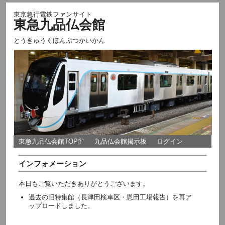
東京急行電鉄ファンサイト
東急九品仏会館
とうきゅうくほんぶつかいかん
東急九品仏会館TOP㌻
九品仏会館掲示板
ログイン
インフォメーション
本日もご覧いただきありがとうございます。
過去の旧特集館（長津田検車区・恩田工場報告）を再ア
ップロードしました。