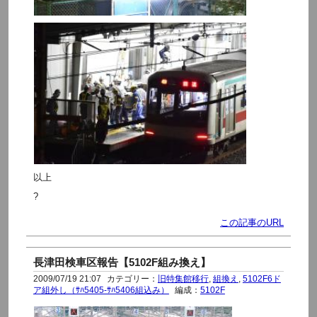
以上
?
この記事のURL
長津田検車区報告【5102F組み換え】
2009/07/19 21:07
カテゴリー：
旧特集館移行
,
組換え
,
5102F6ド
ア組外し（ｻﾊ5405-ｻﾊ5406組込み）
編成：
5102F