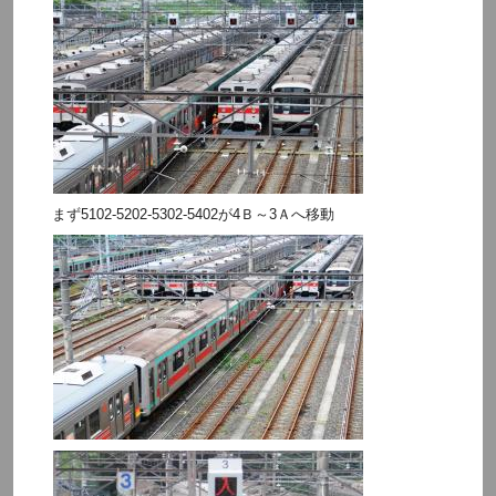
まず5102-5202-5302-5402が4Ｂ～3Ａへ移動