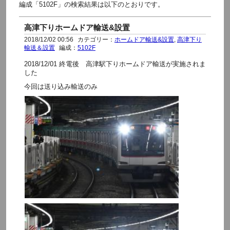
編成「5102F」の検索結果は以下のとおりです。
高津下りホームドア輸送&設置
2018/12/02 00:56
カテゴリー：
ホームドア輸送&設置
,
高津下り
輸送＆設置
編成：
5102F
2018/12/01 終電後 高津駅下りホームドア輸送が実施されま
した
今回は送り込み輸送のみ