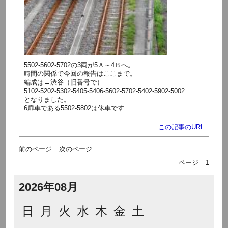
5502-5602-5702の3両が5Ａ～4Ｂへ。
時間の関係で今回の報告はここまで。
編成は←渋谷（旧番号で）
5102-5202-5302-5405-5406-5602-5702-5402-5902-5002
となりました。
6扉車である5502-5802は休車です
この記事のURL
前のページ
次のページ
ページ
1
2026年08月
日
月
火
水
木
金
土