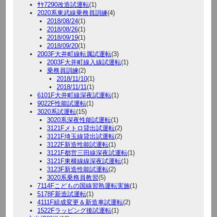
ｻﾔ7290改造試運転
(1)
2020系東武線乗務員訓練
(4)
2018/08/24
(1)
2018/08/26
(1)
2018/09/19
(1)
2018/09/20
(1)
2003F大井町線転属試運転
(3)
2003F大井町線入線試運転
(1)
乗務員訓練
(2)
2018/11/10
(1)
2018/11/11
(1)
6101F大井町線深夜試運転
(1)
9022F性能試運転
(1)
3020系試運転
(15)
3020系深夜性能試運転
(1)
3121Fメトロ貸出試運転
(2)
3121F埼玉線貸出試運転
(2)
3122F新造性能試運転
(1)
3121F都営三田線深夜試運転
(1)
3121F東横線線深夜試運転
(1)
3123F新造性能試運転
(2)
3020系乗務員教習
(5)
7114Fこどもの国線習熟運転実施
(1)
5178F新造試運転
(1)
4111F組成変更＆新造車試運転
(2)
1522Fラッピング後試運転
(1)