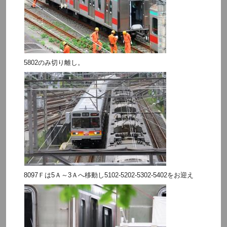
5802のみ切り離し。
8097Ｆは5Ａ～3Ａへ移動し5102-5202-5302-5402をお迎え