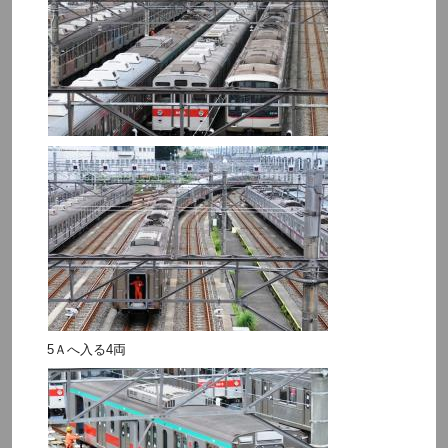
5Ａへ入る4両