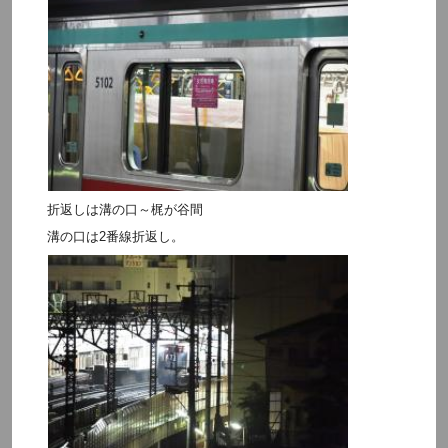
折返しは溝の口～梶が谷間
溝の口は2番線折返し。