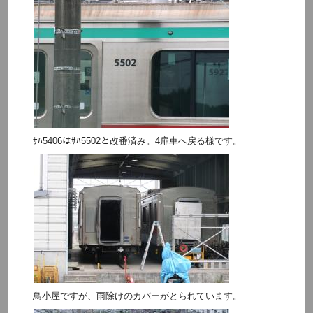
ｻﾊ5406はｻﾊ5502と改番済み。4扉車へ戻る様です。
鳥小屋ですが、雨除けのカバーがとられています。