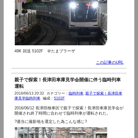
49K 回送 5102F ＠たまプラーザ
この記事のURL
親子で探索！長津田車庫見学会開催に伴う臨時列車
運転
2016/06/13 20:32
カテゴリー：
臨時列車
,
親子で探索！長津田車
庫見学臨時列車
編成：
5102F
2016/06/12 長津田検車区で親子で探索！長津田車庫見学会が
開催され終了時間に合わせて臨時列車が運転された。
?適当に撮影地を選定した為こんな感じ?