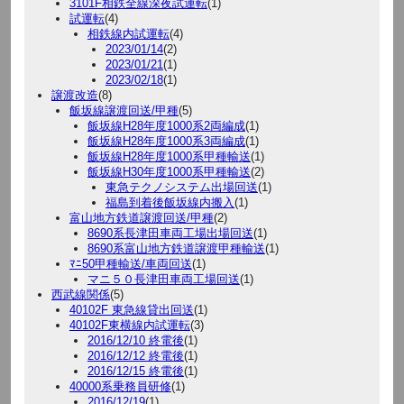
3101F相鉄全線深夜試運転
(1)
試運転
(4)
相鉄線内試運転
(4)
2023/01/14
(2)
2023/01/21
(1)
2023/02/18
(1)
譲渡改造
(8)
飯坂線譲渡回送/甲種
(5)
飯坂線H28年度1000系2両編成
(1)
飯坂線H28年度1000系3両編成
(1)
飯坂線H28年度1000系甲種輸送
(1)
飯坂線H30年度1000系甲種輸送
(2)
東急テクノシステム出場回送
(1)
福島到着後飯坂線内搬入
(1)
富山地方鉄道譲渡回送/甲種
(2)
8690系長津田車両工場出場回送
(1)
8690系富山地方鉄道譲渡甲種輸送
(1)
ﾏﾆ50甲種輸送/車両回送
(1)
マニ５０長津田車両工場回送
(1)
西武線関係
(5)
40102F 東急線貸出回送
(1)
40102F東横線内試運転
(3)
2016/12/10 終電後
(1)
2016/12/12 終電後
(1)
2016/12/15 終電後
(1)
40000系乗務員研修
(1)
2016/12/19
(1)