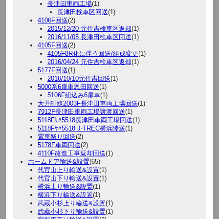
長津田車両工場
(1)
長津田検車区回送
(1)
4106F回送
(2)
2015/12/20 元住吉検車区返却
(1)
2016/11/05 長津田検車区回送
(1)
4105F回送
(2)
4105F8R化に伴う回送/組成変更
(1)
2016/04/24 元住吉検車区返却
(1)
5177F回送
(1)
2016/10/10元住吉回送
(1)
5000系6扉車恩田回送
(1)
5106F組込み6扉車
(1)
大井町線2003F長津田車両工場回送
(1)
7912F長津田車両工場譲渡回送
(1)
5118Fｻﾊ5518長津田車両工場回送
(1)
5118Fｻﾊ5518 J-TREC横浜陸送
(1)
電車祭り回送
(2)
5178F車両回送
(2)
4110F改造工事返却回送
(1)
ホームドア輸送&設置
(65)
代官山上り輸送&設置
(1)
代官山下り輸送&設置
(1)
横浜上り輸送&設置
(1)
横浜下り輸送&設置
(1)
武蔵小杉上り輸送&設置
(1)
武蔵小杉下り輸送&設置
(1)