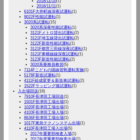
2018/11/10
(1)
2018/11/11
(1)
6101F大井町線深夜試運転
(1)
9022F性能試運転
(1)
3020系試運転
(15)
3020系深夜性能試運転
(1)
3121Fメトロ貸出試運転
(2)
3121F埼玉線貸出試運転
(2)
3122F新造性能試運転
(1)
3121F都営三田線深夜試運転
(1)
3121F東横線線深夜試運転
(1)
3123F新造性能試運転
(2)
3020系乗務員教習
(5)
7114Fこどもの国線習熟運転実施
(1)
5178F新造試運転
(1)
4111F組成変更＆新造車試運転
(2)
1522Fラッピング後試運転
(1)
入出場回送
(18)
7910F長津田工場回送
(1)
1501F長津田工場出場
(1)
1020F長津田工場出場
(1)
4103F長津田工場入場
(1)
8636F長津田工場出場
(1)
1017F東急テクノシステム出場
(1)
4110F長津田工場入出場
(5)
2017年重要部検査入場
(1)
2017年度重要部検査出場
(1)