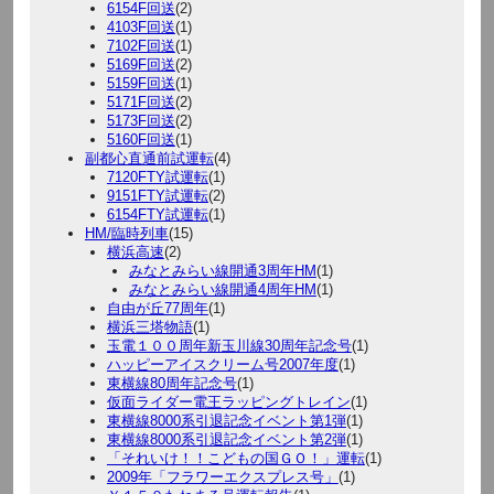
6154F回送
(2)
4103F回送
(1)
7102F回送
(1)
5169F回送
(2)
5159F回送
(1)
5171F回送
(2)
5173F回送
(2)
5160F回送
(1)
副都心直通前試運転
(4)
7120FTY試運転
(1)
9151FTY試運転
(2)
6154FTY試運転
(1)
HM/臨時列車
(15)
横浜高速
(2)
みなとみらい線開通3周年HM
(1)
みなとみらい線開通4周年HM
(1)
自由が丘77周年
(1)
横浜三塔物語
(1)
玉電１００周年新玉川線30周年記念号
(1)
ハッピーアイスクリーム号2007年度
(1)
東横線80周年記念号
(1)
仮面ライダー電王ラッピングトレイン
(1)
東横線8000系引退記念イベント第1弾
(1)
東横線8000系引退記念イベント第2弾
(1)
「それいけ！！こどもの国ＧＯ！」運転
(1)
2009年「フラワーエクスプレス号」
(1)