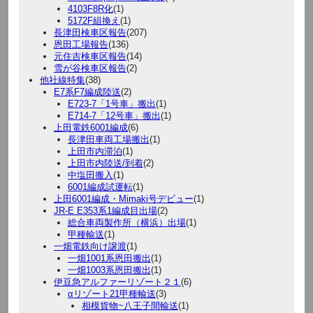
4103F8R化
(1)
5172F組換え
(1)
長津田検車区報告
(207)
恩田工場報告
(136)
元住吉検車区報告
(14)
雪が谷検車区報告
(2)
他社線特集
(38)
E7系F7編成陸送
(2)
E723-7「1号車」搬出
(1)
E714-7「12号車」搬出
(1)
上田電鉄6001編成
(6)
長津田車両工場搬出
(1)
上田市内滞泊
(1)
上田市内陸送/到着
(2)
中塩田搬入
(1)
6001編成試運転
(1)
上田6001編成・Mimaki号デビュー
(1)
JR-E E353系1編成目出場
(2)
総合車両製作所（横浜）出場
(1)
甲種輸送
(1)
一畑電鉄向け譲渡
(1)
一畑1001系恩田搬出
(1)
一畑1003系恩田搬出
(1)
伊豆急アルファーリゾート２１
(6)
αリゾート21甲種輸送
(3)
相模貨物~八王子間輸送
(1)