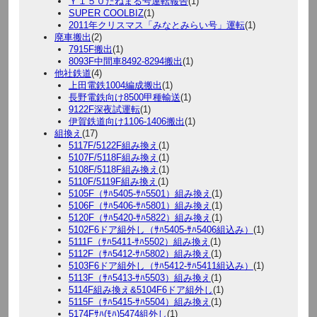
Ｙ１５０たねまる号運転報告
(1)
SUPER COOLBIZ
(1)
2011年クリスマス「みなとみらい号」運転
(1)
廃車搬出
(2)
7915F搬出
(1)
8093F中間車8492-8294搬出
(1)
他社鉄道
(4)
上田電鉄1004編成搬出
(1)
長野電鉄向け8500甲種輸送
(1)
9122F深夜試運転
(1)
伊賀鉄道向け1106-1406搬出
(1)
組換え
(17)
5117F/5122F組み換え
(1)
5107F/5118F組み換え
(1)
5108F/5118F組み換え
(1)
5110F/5119F組み換え
(1)
5105F（ｻﾊ5405-ｻﾊ5501）組み換え
(1)
5106F（ｻﾊ5406-ｻﾊ5801）組み換え
(1)
5120F（ｻﾊ5420-ｻﾊ5822）組み換え
(1)
5102F6ドア組外し（ｻﾊ5405-ｻﾊ5406組込み）
(1)
5111F（ｻﾊ5411-ｻﾊ5502）組み換え
(1)
5112F（ｻﾊ5412-ｻﾊ5802）組み換え
(1)
5103F6ドア組外し（ｻﾊ5412-ｻﾊ5411組込み）
(1)
5113F（ｻﾊ5413-ｻﾊ5503）組み換え
(1)
5114F組み換え&5104F6ドア組外し
(1)
5115F（ｻﾊ5415-ｻﾊ5504）組み換え
(1)
5174Fｻﾊ(ﾓﾊ)5474組外し
(1)