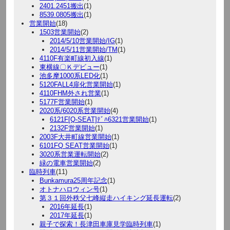
2401.2451搬出
(1)
8539.0805搬出
(1)
営業開始
(18)
1503営業開始
(2)
2014/5/10営業開始/IG
(1)
2014/5/11営業開始/TM
(1)
4110F有楽町線初入線
(1)
東横線〇Ｋデビュー
(1)
池多摩1000系LED化
(1)
5120FALL4扉化営業開始
(1)
4110FHM外され営業
(1)
5177F営業開始
(1)
2020系/6020系営業開始
(4)
6121F[Q-SEAT]ﾃﾞﾊ6321営業開始
(1)
2132F営業開始
(1)
2003F大井町線営業開始
(1)
6101FQ SEAT営業開始
(1)
3020系営業運転開始
(2)
緑の電車営業開始
(2)
臨時列車
(11)
Bunkamura25周年記念
(1)
オトナハロウィン号
(1)
第３１回外秩父七峰縦走ハイキング延長運転
(2)
2016年延長
(1)
2017年延長
(1)
親子で探索！長津田車庫見学臨時列車
(1)