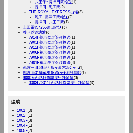
八王子~長津田間輸送
(1)
長津田~恩田間
(2)
THE ROYAL EXPRESS出場
(3)
恩田~長津田間輸送
(2)
長津田~八王子間
(1)
上田電鉄7255編成陸送
(3)
養老鉄道譲渡
(8)
7914F養老鉄道譲渡輸送
(1)
7903F養老鉄道譲渡輸送
(1)
7912F養老鉄道譲渡輸送
(1)
7906F養老鉄道譲渡輸送
(1)
7905F養老鉄道譲渡輸送
(1)
7901F養老鉄道譲渡輸送
(3)
都営三田線6500形が新木場CRへ
(1)
都営6501編成東急線内検測試運転
(1)
9000系西武鉄道譲渡甲種輸送
(3)
9003F/9011F西武鉄道譲渡甲種輸送
(3)
編成
1001F
(3)
1002F
(1)
1003F
(3)
1004F
(1)
1005F
(2)