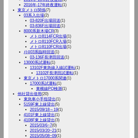
2016年-17年終夜運転
(1)
東京メトロ関係
(7)
03系入出場
(2)
03-820F出場回送
(1)
03-836F出場回送
(1)
8000系新木場CR
(3)
メトロ8114FCR出場
(1)
メトロ8110FCR入場
(1)
メトロ8110FCR出場
(1)
ﾒﾄﾛ03系臨時回送
(1)
03-136F長津田回送
(1)
13000系試運転
(1)
13102F東急線入線試運転
(1)
13102F長津田試運転
(1)
東京メトロ17000系関連
(1)
17000系試運転
(1)
東横線PQ検測
(1)
他社貸出借用
(20)
東急車小手指貸出
(1)
5159F東上線貸出
(5)
2015/09/18～19
(1)
4101F東上線貸出
(1)
4108F東上線貸出
(3)
2015/03/6~7
(0)
2015/03/20~21
(1)
2015/05/08~09
(1)