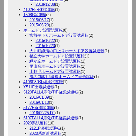
2018/12/08
(1)
4102F8R化試運転
(1)
1508F試運転
(2)
2015/06/17
(1)
2015/06/20
(1)
ホームドア設置試運転
(8)
宮前平下りホームドア設置試運転
(2)
2015/10/22
(1)
2015/10/23
(1)
大井町線溝の口上りホームドア設置試運転
(1)
都立大学ホームドア設置試運転
(1)
緑が丘ホームドア設置試運転
(1)
尾山台ホームドア設置試運転
(1)
上野毛ホームドア設置試運転
(1)
溝の口駅1.4番線ホームドア結合試験
(1)
4106F8R化組成試運転
(1)
Y511F出場試運転
(1)
5120FALL4扉化/TIP確認試運転
(2)
2016/01/09
(1)
2016/01/10
(1)
5177F新造試運転
(1)
2016/09/25 DT
(1)
5107FALL4扉化/TIP確認試運転
(1)
2020系試運転
(10)
2121F深夜試運転
(1)
2020系新造試運転
(2)