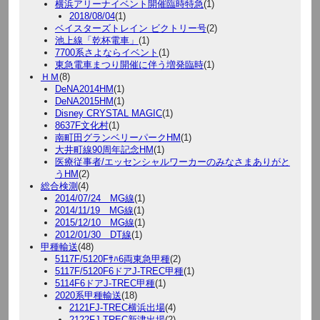
横浜アリーナイベント開催臨時特急
(1)
2018/08/04
(1)
ベイスターズトレイン ビクトリー号
(2)
池上線「乾杯電車」
(1)
7700系さよならイベント
(1)
東急電車まつり開催に伴う増発臨時
(1)
ＨＭ
(8)
DeNA2014HM
(1)
DeNA2015HM
(1)
Disney CRYSTAL MAGIC
(1)
8637F文化村
(1)
南町田グランベリーパークHM
(1)
大井町線90周年記念HM
(1)
医療従事者/エッセンシャルワーカーのみなさまありがと
うHM
(2)
総合検測
(4)
2014/07/24 MG線
(1)
2014/11/19 MG線
(1)
2015/12/10 MG線
(1)
2012/01/30 DT線
(1)
甲種輸送
(48)
5117F/5120Fｻﾊ6両東急甲種
(2)
5117F/5120F6ドアJ-TREC甲種
(1)
5114F6ドアJ-TREC甲種
(1)
2020系甲種輸送
(18)
2121FJ-TREC横浜出場
(4)
2122FJ-TREC新津出場
(2)