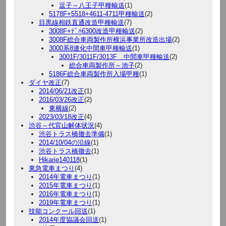
逗子～八王子甲種輸送
(1)
5178F+5518+4611-4711甲種輸送
(2)
目黒線相鉄直通改造甲種輸送
(7)
3008F+ﾃﾞﾊ6300改造甲種輸送
(2)
3008F総合車両製作所横浜事業所改造出場
(2)
3000系8連化中間車甲種輸送
(1)
3001F/3011F/3013F 中間車甲種輸送
(2)
総合車両製作所～池子
(2)
5186F総合車両製作所入場甲種
(1)
ダイヤ改正
(7)
2014/06/21改正
(1)
2016/03/26改正
(2)
東横線
(2)
2023/03/18改正
(4)
渋谷～代官山解体状況
(4)
渋谷トラス橋撤去準備
(1)
2014/10/04の沿線
(1)
渋谷トラス橋撤去
(1)
Hikarie140118
(1)
東急電車まつり
(4)
2014年電車まつり
(1)
2015年電車まつり
(1)
2016年電車まつり
(1)
2019年電車まつり
(1)
技能コンクール回送
(1)
2014年度協議会回送
(1)