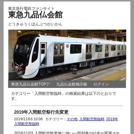
東京急行電鉄ファンサイト
東急九品仏会館
とうきゅうくほんぶつかいかん
東急九品仏会館TOP㌻
九品仏会館掲示板
ログイン
カテゴリー「入間航空祭臨時」の検索結果は以下のとおりで
す。
2019年入間航空祭行先変更
2019/11/03 10:08
カテゴリー：
その他
,
入間航空祭臨時
,
2019年
入間航空祭臨時
2019/11/03 入間航空祭実施に伴い一部列車の行先が変更され