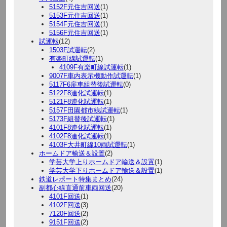
5152F元住吉回送
(1)
5153F元住吉回送
(1)
5154F元住吉回送
(1)
5156F元住吉回送
(1)
試運転
(12)
1503F試運転
(2)
有楽町線試運転
(1)
4109F有楽町線試運転
(1)
9007F車内表示機動作試運転
(1)
5117F6扉車組替後試運転
(0)
5122F8連化試運転
(1)
5121F8連化試運転
(1)
5157F田園都市線試運転
(1)
5173F組替後試運転
(1)
4101F8連化試運転
(1)
4102F8連化試運転
(1)
4103F大井町線10両試運転
(1)
ホームドア輸送＆設置
(2)
学芸大学上りホームドア輸送＆設置
(1)
学芸大学下りホームドア輸送＆設置
(1)
鉄道レポート特集まとめ
(24)
副都心線直通前車両回送
(20)
4101F回送
(1)
4102F回送
(3)
7120F回送
(2)
9151F回送
(2)