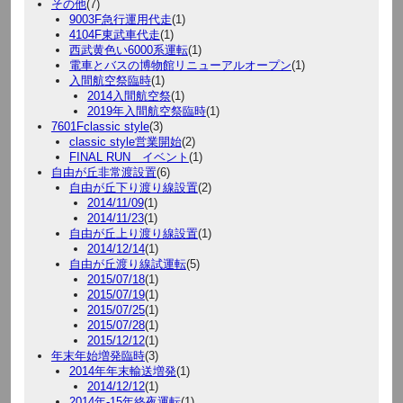
その他
(7)
9003F急行運用代走
(1)
4104F東武車代走
(1)
西武黄色い6000系運転
(1)
電車とバスの博物館リニューアルオープン
(1)
入間航空祭臨時
(1)
2014入間航空祭
(1)
2019年入間航空祭臨時
(1)
7601Fclassic style
(3)
classic style営業開始
(2)
FINAL RUN イベント
(1)
自由が丘非常渡設置
(6)
自由が丘下り渡り線設置
(2)
2014/11/09
(1)
2014/11/23
(1)
自由が丘上り渡り線設置
(1)
2014/12/14
(1)
自由が丘渡り線試運転
(5)
2015/07/18
(1)
2015/07/19
(1)
2015/07/25
(1)
2015/07/28
(1)
2015/12/12
(1)
年末年始増発臨時
(3)
2014年年末輸送増発
(1)
2014/12/12
(1)
2014年-15年終夜運転
(1)