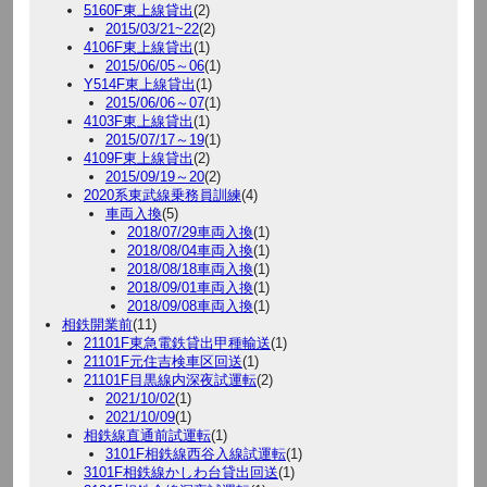
5160F東上線貸出
(2)
2015/03/21~22
(2)
4106F東上線貸出
(1)
2015/06/05～06
(1)
Y514F東上線貸出
(1)
2015/06/06～07
(1)
4103F東上線貸出
(1)
2015/07/17～19
(1)
4109F東上線貸出
(2)
2015/09/19～20
(2)
2020系東武線乗務員訓練
(4)
車両入換
(5)
2018/07/29車両入換
(1)
2018/08/04車両入換
(1)
2018/08/18車両入換
(1)
2018/09/01車両入換
(1)
2018/09/08車両入換
(1)
相鉄開業前
(11)
21101F東急電鉄貸出甲種輸送
(1)
21101F元住吉検車区回送
(1)
21101F目黒線内深夜試運転
(2)
2021/10/02
(1)
2021/10/09
(1)
相鉄線直通前試運転
(1)
3101F相鉄線西谷入線試運転
(1)
3101F相鉄線かしわ台貸出回送
(1)