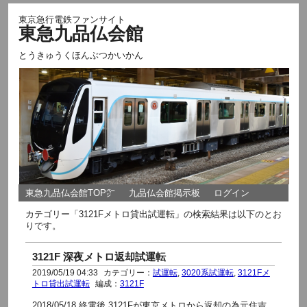
東京急行電鉄ファンサイト
東急九品仏会館
とうきゅうくほんぶつかいかん
東急九品仏会館TOP㌻
九品仏会館掲示板
ログイン
カテゴリー「3121Fメトロ貸出試運転」の検索結果は以下のとお
りです。
3121F 深夜メトロ返却試運転
2019/05/19 04:33
カテゴリー：
試運転
,
3020系試運転
,
3121Fメ
トロ貸出試運転
編成：
3121F
2018/05/18 終電後 3121Fが東京メトロから返却の為元住吉