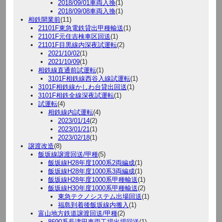
2018/09/01車両入換
(1)
2018/09/08車両入換
(1)
相鉄開業前
(11)
21101F東急電鉄貸出甲種輸送
(1)
21101F元住吉検車区回送
(1)
21101F目黒線内深夜試運転
(2)
2021/10/02
(1)
2021/10/09
(1)
相鉄線直通前試運転
(1)
3101F相鉄線西谷入線試運転
(1)
3101F相鉄線かしわ台貸出回送
(1)
3101F相鉄全線深夜試運転
(1)
試運転
(4)
相鉄線内試運転
(4)
2023/01/14
(2)
2023/01/21
(1)
2023/02/18
(1)
譲渡改造
(8)
飯坂線譲渡回送/甲種
(5)
飯坂線H28年度1000系2両編成
(1)
飯坂線H28年度1000系3両編成
(1)
飯坂線H28年度1000系甲種輸送
(1)
飯坂線H30年度1000系甲種輸送
(2)
東急テクノシステム出場回送
(1)
福島到着後飯坂線内搬入
(1)
富山地方鉄道譲渡回送/甲種
(2)
8690系長津田車両工場出場回送
(1)