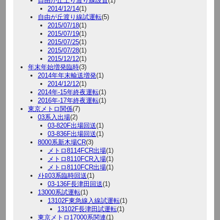
自由が丘上り渡り線設置
(1)
2014/12/14
(1)
自由が丘渡り線試運転
(5)
2015/07/18
(1)
2015/07/19
(1)
2015/07/25
(1)
2015/07/28
(1)
2015/12/12
(1)
年末年始増発臨時
(3)
2014年年末輸送増発
(1)
2014/12/12
(1)
2014年-15年終夜運転
(1)
2016年-17年終夜運転
(1)
東京メトロ関係
(7)
03系入出場
(2)
03-820F出場回送
(1)
03-836F出場回送
(1)
8000系新木場CR
(3)
メトロ8114FCR出場
(1)
メトロ8110FCR入場
(1)
メトロ8110FCR出場
(1)
ﾒﾄﾛ03系臨時回送
(1)
03-136F長津田回送
(1)
13000系試運転
(1)
13102F東急線入線試運転
(1)
13102F長津田試運転
(1)
東京メトロ17000系関連
(1)