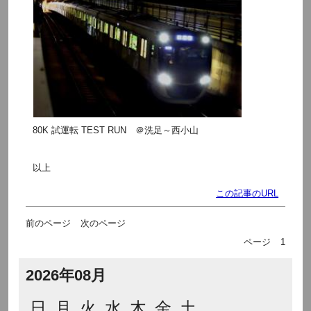
80K 試運転 TEST RUN ＠洗足～西小山
以上
この記事のURL
前のページ
次のページ
ページ
1
2026年08月
日
月
火
水
木
金
土