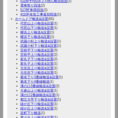
5118Fｻﾊ5518 J-TREC横浜陸送
(1)
電車祭り回送
(2)
5178F車両回送
(2)
4110F改造工事返却回送
(1)
ホームドア輸送&設置
(65)
代官山上り輸送&設置
(1)
代官山下り輸送&設置
(1)
横浜上り輸送&設置
(1)
横浜下り輸送&設置
(1)
武蔵小杉上り輸送&設置
(1)
武蔵小杉下り輸送&設置
(1)
宮前平下り輸送&設置
(3)
宮前平上り輸送&設置
(2)
新丸子下り輸送&設置
(2)
新丸子上り輸送&設置
(1)
元住吉上り輸送&設置
(1)
元住吉下り輸送&設置
(1)
菊名下り3番線輸送&設置
(1)
菊名下り4番線輸送
(1)
溝の口3番線輸送&設置
(2)
大倉山上り輸送&設置
(1)
溝の口2番線輸送&設置
(1)
都立大学下り輸送&設置
(1)
緑が丘下り輸送&設置
(1)
緑が丘上り輸送&設置
(1)
反町下り輸送
(1)
尾山台上り輸送&設置
(1)