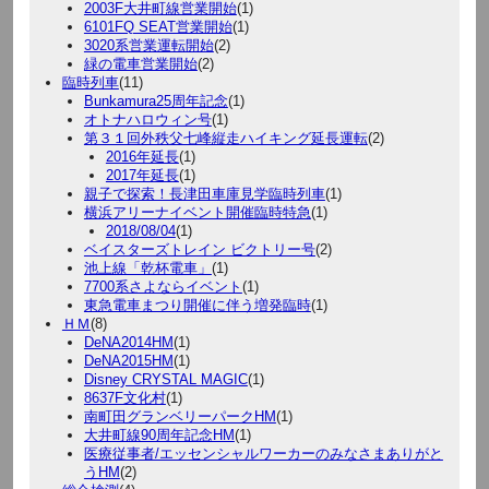
2003F大井町線営業開始
(1)
6101FQ SEAT営業開始
(1)
3020系営業運転開始
(2)
緑の電車営業開始
(2)
臨時列車
(11)
Bunkamura25周年記念
(1)
オトナハロウィン号
(1)
第３１回外秩父七峰縦走ハイキング延長運転
(2)
2016年延長
(1)
2017年延長
(1)
親子で探索！長津田車庫見学臨時列車
(1)
横浜アリーナイベント開催臨時特急
(1)
2018/08/04
(1)
ベイスターズトレイン ビクトリー号
(2)
池上線「乾杯電車」
(1)
7700系さよならイベント
(1)
東急電車まつり開催に伴う増発臨時
(1)
ＨＭ
(8)
DeNA2014HM
(1)
DeNA2015HM
(1)
Disney CRYSTAL MAGIC
(1)
8637F文化村
(1)
南町田グランベリーパークHM
(1)
大井町線90周年記念HM
(1)
医療従事者/エッセンシャルワーカーのみなさまありがと
うHM
(2)