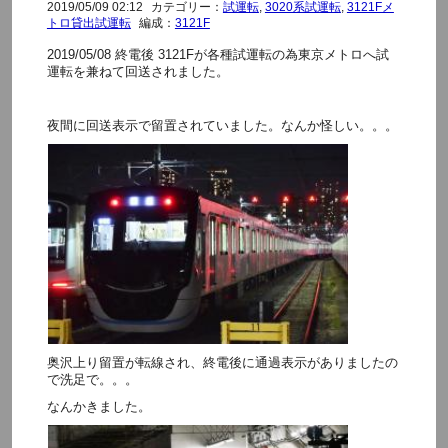
2019/05/09 02:12
カテゴリー：
試運転
,
3020系試運転
,
3121Fメ
トロ貸出試運転
編成：
3121F
2019/05/08 終電後 3121Fが各種試運転の為東京メトロへ試
運転を兼ねて回送されました。
夜間に回送表示で留置されていました。なんか怪しい。。。
奥沢上り留置が転線され、終電後に通過表示がありましたの
で洗足で。。。
なんかきました。