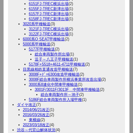
6151FJ-TREC横浜出場
(2)
6155FJ-TREC新津出場
(1)
6157FJ-TREC新津出場
(1)
6158FJ-TREC新津出場
(1)
3020系甲種輸送
(3)
3121FJ-TREC横浜出場
(2)
3122FJ-TREC横浜出場
(1)
6000系Q SEAT甲種輸送
(2)
5000系甲種輸送
(2)
5177F甲種輸送
(2)
総合車両製作所出場
(1)
逗子～八王子甲種輸送
(1)
5178F+5518+4611-4711甲種輸送
(2)
目黒線相鉄直通改造甲種輸送
(7)
3008F+ﾃﾞﾊ6300改造甲種輸送
(2)
3008F総合車両製作所横浜事業所改造出場
(2)
3000系8連化中間車甲種輸送
(1)
3001F/3011F/3013F 中間車甲種輸送
(2)
総合車両製作所～池子
(2)
5186F総合車両製作所入場甲種
(1)
ダイヤ改正
(7)
2014/06/21改正
(1)
2016/03/26改正
(2)
東横線
(2)
2023/03/18改正
(4)
渋谷～代官山解体状況
(4)