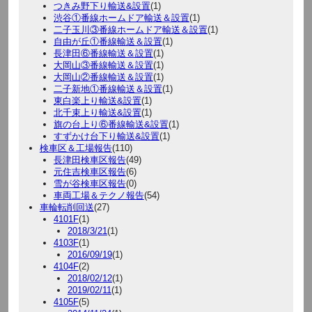
つきみ野下り輸送&設置
(1)
渋谷①番線ホームドア輸送＆設置
(1)
二子玉川③番線ホームドア輸送＆設置
(1)
自由が丘①番線輸送＆設置
(1)
長津田⑥番線輸送＆設置
(1)
大岡山③番線輸送＆設置
(1)
大岡山②番線輸送＆設置
(1)
二子新地①番線輸送＆設置
(1)
東白楽上り輸送&設置
(1)
北千束上り輸送&設置
(1)
旗の台上り⑥番線輸送&設置
(1)
すずかけ台下り輸送&設置
(1)
検車区＆工場報告
(110)
長津田検車区報告
(49)
元住吉検車区報告
(6)
雪が谷検車区報告
(0)
車両工場＆テクノ報告
(54)
車輪転削回送
(27)
4101F
(1)
2018/3/21
(1)
4103F
(1)
2016/09/19
(1)
4104F
(2)
2018/02/12
(1)
2019/02/11
(1)
4105F
(5)