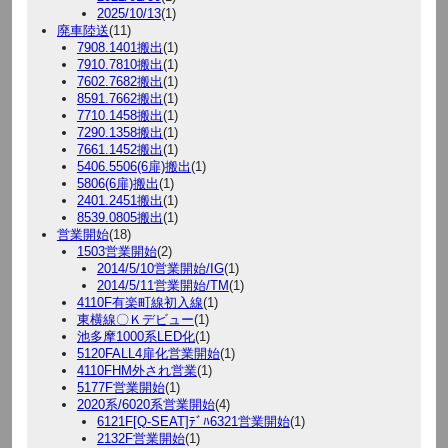
2025/10/13
(1)
廃車陸送
(11)
7908.1401搬出
(1)
7910.7810搬出
(1)
7602.7682搬出
(1)
8591.7662搬出
(1)
7710.1458搬出
(1)
7290.1358搬出
(1)
7661.1452搬出
(1)
5406.5506(6扉)搬出
(1)
5806(6扉)搬出
(1)
2401.2451搬出
(1)
8539.0805搬出
(1)
営業開始
(18)
1503営業開始
(2)
2014/5/10営業開始/IG
(1)
2014/5/11営業開始/TM
(1)
4110F有楽町線初入線
(1)
東横線〇Ｋデビュー
(1)
池多摩1000系LED化
(1)
5120FALL4扉化営業開始
(1)
4110FHM外され営業
(1)
5177F営業開始
(1)
2020系/6020系営業開始
(4)
6121F[Q-SEAT]ﾃﾞﾊ6321営業開始
(1)
2132F営業開始
(1)