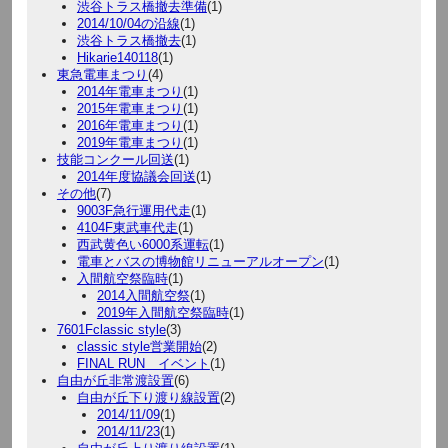
渋谷トラス橋撤去準備
(1)
2014/10/04の沿線
(1)
渋谷トラス橋撤去
(1)
Hikarie140118
(1)
東急電車まつり
(4)
2014年電車まつり
(1)
2015年電車まつり
(1)
2016年電車まつり
(1)
2019年電車まつり
(1)
技能コンクール回送
(1)
2014年度協議会回送
(1)
その他
(7)
9003F急行運用代走
(1)
4104F東武車代走
(1)
西武黄色い6000系運転
(1)
電車とバスの博物館リニューアルオープン
(1)
入間航空祭臨時
(1)
2014入間航空祭
(1)
2019年入間航空祭臨時
(1)
7601Fclassic style
(3)
classic style営業開始
(2)
FINAL RUN イベント
(1)
自由が丘非常渡設置
(6)
自由が丘下り渡り線設置
(2)
2014/11/09
(1)
2014/11/23
(1)