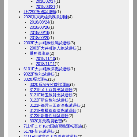
2018/02/17
(1)
2018/03/21
(1)
ｻﾔ7290改造試運転
(1)
2020系東武線乗務員訓練
(4)
2018/08/24
(1)
2018/08/26
(1)
2018/09/19
(1)
2018/09/20
(1)
2003F大井町線転属試運転
(3)
2003F大井町線入線試運転
(1)
乗務員訓練
(2)
2018/11/10
(1)
2018/11/11
(1)
6101F大井町線深夜試運転
(1)
9022F性能試運転
(1)
3020系試運転
(15)
3020系深夜性能試運転
(1)
3121Fメトロ貸出試運転
(2)
3121F埼玉線貸出試運転
(2)
3122F新造性能試運転
(1)
3121F都営三田線深夜試運転
(1)
3121F東横線線深夜試運転
(1)
3123F新造性能試運転
(2)
3020系乗務員教習
(5)
7114Fこどもの国線習熟運転実施
(1)
5178F新造試運転
(1)
4111F組成変更＆新造車試運転
(2)