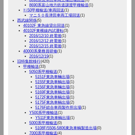
8690系富山地方鉄道譲渡甲種輸送
(1)
ﾏﾆ50甲種輸送/車両回送
(1)
マニ５０長津田車両工場回送
(1)
西武線関係
(5)
40102F 東急線貸出回送
(1)
40102F東横線内試運転
(3)
2016/12/10 終電後
(1)
2016/12/12 終電後
(1)
2016/12/15 終電後
(1)
40000系乗務員研修
(1)
2016/12/19
(1)
旧特集館移行
(420)
甲種輸送
(33)
5050系甲種輸送
(7)
5151F東急車輛出場
(1)
5155F東急車輌出場
(1)
5156F東急車輛出場
(1)
5169F東急車輌出場
(1)
5172F東急車輌出場
(1)
5175F東急車輌出場
(2)
5176F総合車両製作所出場
(1)
Y500系甲種輸送
(1)
Y511F東急車輌出場
(1)
5000系甲種輸送
(0)
5108F/5506-5806東急車輌製造出場
(0)
7000系甲種輸送
(4)