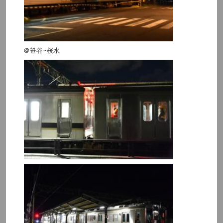
＠笹谷~桜水