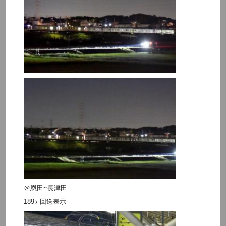
＠恩田~長津田
189ｩ 回送表示