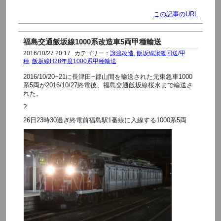
この記事のURL
福島交通飯坂線1000系改造車5両甲種輸送
2016/10/27 20:17
カテゴリー：
譲渡改造
,
飯坂線譲渡回送/甲
種
,
飯坂線H28年度1000系甲種輸送
2016/10/20~21に長津田~郡山間を輸送された元東急車1000
系5両が2016/10/27終電後、福島交通飯坂線桜水まで輸送さ
れた。
?
26日23時30過ぎ終電前福島駅1番線に入線する1000系5両