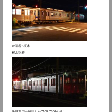
＠笹谷~桜水
桜水到着
先日運用を離脱した7105-7206の横に