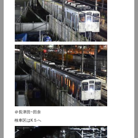
＠長津田~田奈
検車区はK５へ