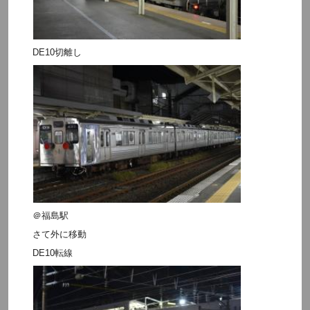
DE10切離し
＠福島駅
さて外に移動
DE10転線