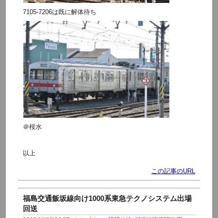
7105-7206は既に解体待ち
＠桜水
以上
この記事のURL
福島交通飯坂線向け1000系東急テクノシステム出場
回送