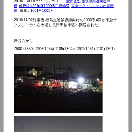
2018/11/03 02:27
カテゴリー：
譲渡改造
,
飯坂線譲渡回送/甲
種
,
飯坂線H30年度1000系甲種輸送
,
東急テクノシステム出場回
送
編成：
1001F
,
1005F
2018/11/02終電後 福島交通飯坂線向けの1000系4両が東急テ
クノシステムを出場し長津田検車区へ回送された。
渋谷方から
7500+7550+1206(1254)-1105(1304)+1202(1251)-1101(1301)