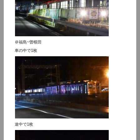
＠福島~曽根田
車の中で1枚
途中で1枚