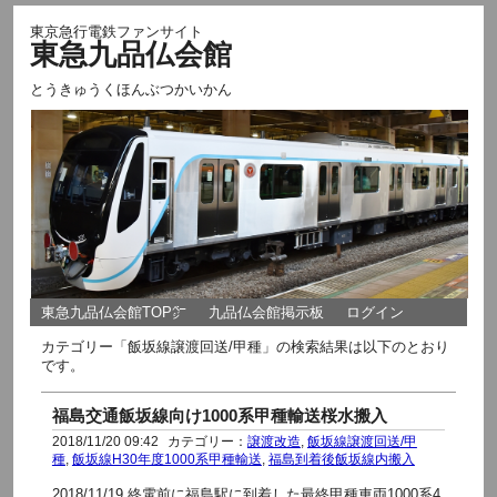
東京急行電鉄ファンサイト
東急九品仏会館
とうきゅうくほんぶつかいかん
東急九品仏会館TOP㌻
九品仏会館掲示板
ログイン
カテゴリー「飯坂線譲渡回送/甲種」の検索結果は以下のとおり
です。
福島交通飯坂線向け1000系甲種輸送桜水搬入
2018/11/20 09:42
カテゴリー：
譲渡改造
,
飯坂線譲渡回送/甲
種
,
飯坂線H30年度1000系甲種輸送
,
福島到着後飯坂線内搬入
2018/11/19 終電前に福島駅に到着した最終甲種車両1000系4