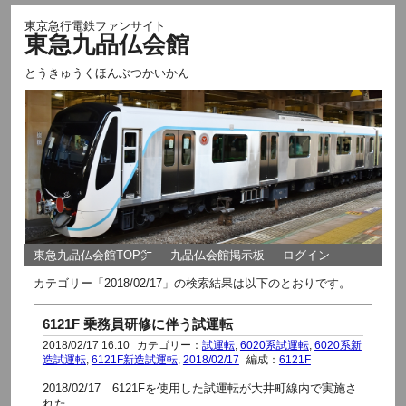
東京急行電鉄ファンサイト
東急九品仏会館
とうきゅうくほんぶつかいかん
東急九品仏会館TOP㌻
九品仏会館掲示板
ログイン
カテゴリー「2018/02/17」の検索結果は以下のとおりです。
6121F 乗務員研修に伴う試運転
2018/02/17 16:10
カテゴリー：
試運転
,
6020系試運転
,
6020系新
造試運転
,
6121F新造試運転
,
2018/02/17
編成：
6121F
2018/02/17 6121Fを使用した試運転が大井町線内で実施さ
れた。