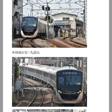
＠自由が丘~九品仏