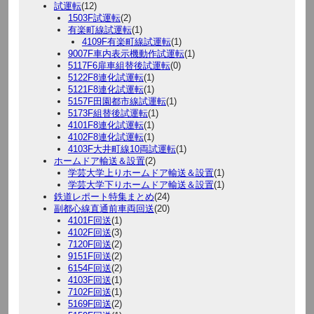
試運転
(12)
1503F試運転
(2)
有楽町線試運転
(1)
4109F有楽町線試運転
(1)
9007F車内表示機動作試運転
(1)
5117F6扉車組替後試運転
(0)
5122F8連化試運転
(1)
5121F8連化試運転
(1)
5157F田園都市線試運転
(1)
5173F組替後試運転
(1)
4101F8連化試運転
(1)
4102F8連化試運転
(1)
4103F大井町線10両試運転
(1)
ホームドア輸送＆設置
(2)
学芸大学上りホームドア輸送＆設置
(1)
学芸大学下りホームドア輸送＆設置
(1)
鉄道レポート特集まとめ
(24)
副都心線直通前車両回送
(20)
4101F回送
(1)
4102F回送
(3)
7120F回送
(2)
9151F回送
(2)
6154F回送
(2)
4103F回送
(1)
7102F回送
(1)
5169F回送
(2)