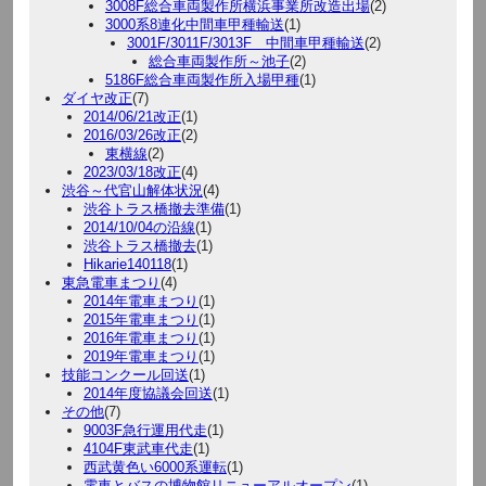
3008F総合車両製作所横浜事業所改造出場
(2)
3000系8連化中間車甲種輸送
(1)
3001F/3011F/3013F 中間車甲種輸送
(2)
総合車両製作所～池子
(2)
5186F総合車両製作所入場甲種
(1)
ダイヤ改正
(7)
2014/06/21改正
(1)
2016/03/26改正
(2)
東横線
(2)
2023/03/18改正
(4)
渋谷～代官山解体状況
(4)
渋谷トラス橋撤去準備
(1)
2014/10/04の沿線
(1)
渋谷トラス橋撤去
(1)
Hikarie140118
(1)
東急電車まつり
(4)
2014年電車まつり
(1)
2015年電車まつり
(1)
2016年電車まつり
(1)
2019年電車まつり
(1)
技能コンクール回送
(1)
2014年度協議会回送
(1)
その他
(7)
9003F急行運用代走
(1)
4104F東武車代走
(1)
西武黄色い6000系運転
(1)
電車とバスの博物館リニューアルオープン
(1)