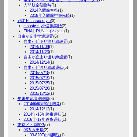
入間航空祭臨時
(1)
2014入間航空祭
(1)
2019年入間航空祭臨時
(1)
7601Fclassic style
(3)
classic style営業開始
(2)
FINAL RUN イベント
(1)
自由が丘非常渡設置
(6)
自由が丘下り渡り線設置
(2)
2014/11/09
(1)
2014/11/23
(1)
自由が丘上り渡り線設置
(1)
2014/12/14
(1)
自由が丘渡り線試運転
(5)
2015/07/18
(1)
2015/07/19
(1)
2015/07/25
(1)
2015/07/28
(1)
2015/12/12
(1)
年末年始増発臨時
(3)
2014年年末輸送増発
(1)
2014/12/12
(1)
2014年-15年終夜運転
(1)
2016年-17年終夜運転
(1)
東京メトロ関係
(7)
03系入出場
(2)
03-820F出場回送
(1)