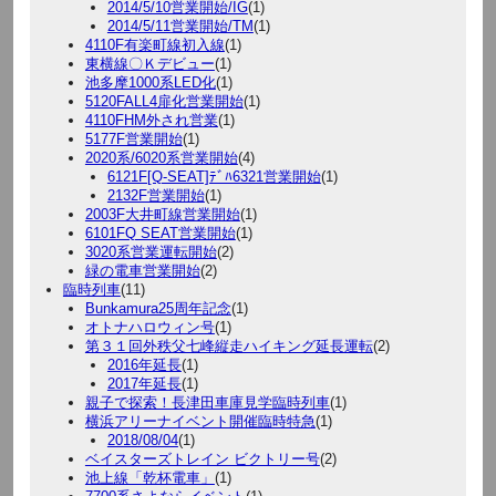
2014/5/10営業開始/IG
(1)
2014/5/11営業開始/TM
(1)
4110F有楽町線初入線
(1)
東横線〇Ｋデビュー
(1)
池多摩1000系LED化
(1)
5120FALL4扉化営業開始
(1)
4110FHM外され営業
(1)
5177F営業開始
(1)
2020系/6020系営業開始
(4)
6121F[Q-SEAT]ﾃﾞﾊ6321営業開始
(1)
2132F営業開始
(1)
2003F大井町線営業開始
(1)
6101FQ SEAT営業開始
(1)
3020系営業運転開始
(2)
緑の電車営業開始
(2)
臨時列車
(11)
Bunkamura25周年記念
(1)
オトナハロウィン号
(1)
第３１回外秩父七峰縦走ハイキング延長運転
(2)
2016年延長
(1)
2017年延長
(1)
親子で探索！長津田車庫見学臨時列車
(1)
横浜アリーナイベント開催臨時特急
(1)
2018/08/04
(1)
ベイスターズトレイン ビクトリー号
(2)
池上線「乾杯電車」
(1)