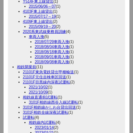
Y514F東上線貸出
(1)
2015/06/06～07
(1)
4103F東上線貸出
(1)
2015/07/17～19
(1)
4109F東上線貸出
(2)
2015/09/19～20
(2)
2020系東武線乗務員訓練
(4)
車両入換
(5)
2018/07/29車両入換
(1)
2018/08/04車両入換
(1)
2018/08/18車両入換
(1)
2018/09/01車両入換
(1)
2018/09/08車両入換
(1)
相鉄開業前
(11)
21101F東急電鉄貸出甲種輸送
(1)
21101F元住吉検車区回送
(1)
21101F目黒線内深夜試運転
(2)
2021/10/02
(1)
2021/10/09
(1)
相鉄線直通前試運転
(1)
3101F相鉄線西谷入線試運転
(1)
3101F相鉄線かしわ台貸出回送
(1)
3101F相鉄全線深夜試運転
(1)
試運転
(4)
相鉄線内試運転
(4)
2023/01/14
(2)
2023/01/21
(1)