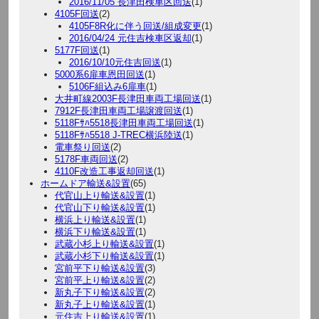
2016/11/05 長津田検車区回送
(1)
4105F回送
(2)
4105F8R化に伴う回送/組成変更
(1)
2016/04/24 元住吉検車区返却
(1)
5177F回送
(1)
2016/10/10元住吉回送
(1)
5000系6扉車恩田回送
(1)
5106F組込み6扉車
(1)
大井町線2003F長津田車両工場回送
(1)
7912F長津田車両工場譲渡回送
(1)
5118Fｻﾊ5518長津田車両工場回送
(1)
5118Fｻﾊ5518 J-TREC横浜陸送
(1)
電車祭り回送
(2)
5178F車両回送
(2)
4110F改造工事返却回送
(1)
ホームドア輸送&設置
(65)
代官山上り輸送&設置
(1)
代官山下り輸送&設置
(1)
横浜上り輸送&設置
(1)
横浜下り輸送&設置
(1)
武蔵小杉上り輸送&設置
(1)
武蔵小杉下り輸送&設置
(1)
宮前平下り輸送&設置
(3)
宮前平上り輸送&設置
(2)
新丸子下り輸送&設置
(2)
新丸子上り輸送&設置
(1)
元住吉上り輸送&設置
(1)