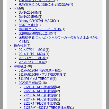
7700系さよならイベント
(1)
東急電車まつり開催に伴う増発臨時
(1)
ＨＭ
(8)
DeNA2014HM
(1)
DeNA2015HM
(1)
Disney CRYSTAL MAGIC
(1)
8637F文化村
(1)
南町田グランベリーパークHM
(1)
大井町線90周年記念HM
(1)
医療従事者/エッセンシャルワーカーのみなさまありがと
うHM
(2)
総合検測
(4)
2014/07/24 MG線
(1)
2014/11/19 MG線
(1)
2015/12/10 MG線
(1)
2012/01/30 DT線
(1)
甲種輸送
(48)
5117F/5120Fｻﾊ6両東急甲種
(2)
5117F/5120F6ドアJ-TREC甲種
(1)
5114F6ドアJ-TREC甲種
(1)
2020系甲種輸送
(18)
2121FJ-TREC横浜出場
(4)
2122FJ-TREC新津出場
(2)
2123FJ-TREC新津出場
(1)
2124FJ-TREC新津出場
(1)
2125FJ-TREC新津出場
(2)
2126F(ﾃﾞﾊ6321)J-TREC新津出場
(1)