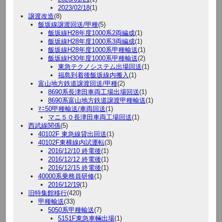
2023/02/18
(1)
譲渡改造
(8)
飯坂線譲渡回送/甲種
(5)
飯坂線H28年度1000系2両編成
(1)
飯坂線H28年度1000系3両編成
(1)
飯坂線H28年度1000系甲種輸送
(1)
飯坂線H30年度1000系甲種輸送
(2)
東急テクノシステム出場回送
(1)
福島到着後飯坂線内搬入
(1)
富山地方鉄道譲渡回送/甲種
(2)
8690系長津田車両工場出場回送
(1)
8690系富山地方鉄道譲渡甲種輸送
(1)
ﾏﾆ50甲種輸送/車両回送
(1)
マニ５０長津田車両工場回送
(1)
西武線関係
(5)
40102F 東急線貸出回送
(1)
40102F東横線内試運転
(3)
2016/12/10 終電後
(1)
2016/12/12 終電後
(1)
2016/12/15 終電後
(1)
40000系乗務員研修
(1)
2016/12/19
(1)
旧特集館移行
(420)
甲種輸送
(33)
5050系甲種輸送
(7)
5151F東急車輛出場
(1)