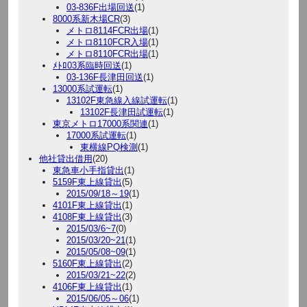
03-836F出場回送
(1)
8000系新木場CR
(3)
メトロ8114FCR出場
(1)
メトロ8110FCR入場
(1)
メトロ8110FCR出場
(1)
ﾒﾄﾛ03系臨時回送
(1)
03-136F長津田回送
(1)
13000系試運転
(1)
13102F東急線入線試運転
(1)
13102F長津田試運転
(1)
東京メトロ17000系関連
(1)
17000系試運転
(1)
東横線PQ検測
(1)
他社貸出借用
(20)
東急車小手指貸出
(1)
5159F東上線貸出
(5)
2015/09/18～19
(1)
4101F東上線貸出
(1)
4108F東上線貸出
(3)
2015/03/6~7
(0)
2015/03/20~21
(1)
2015/05/08~09
(1)
5160F東上線貸出
(2)
2015/03/21~22
(2)
4106F東上線貸出
(1)
2015/06/05～06
(1)