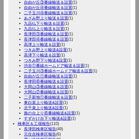
自由が丘③番線輸送＆設置
(1)
自由が丘④番線輸送＆設置
(1)
二子玉川④番線輸送＆設置
(1)
あざみ野上り輸送＆設置
(1)
九品仏下り輸送＆設置
(1)
九品仏上り輸送＆設置
(1)
長津田③番線輸送＆設置
(1)
長津田④番線輸送＆設置
(1)
高津上り輸送＆設置
(1)
つきみ野上り輸送&設置
(1)
高津下り輸送＆設置
(1)
つきみ野下り輸送&設置
(1)
渋谷①番線ホームドア輸送＆設置
(1)
二子玉川③番線ホームドア輸送＆設置
(1)
自由が丘①番線輸送＆設置
(1)
長津田⑥番線輸送＆設置
(1)
大岡山③番線輸送＆設置
(1)
大岡山②番線輸送＆設置
(1)
二子新地①番線輸送＆設置
(1)
東白楽上り輸送&設置
(1)
北千束上り輸送&設置
(1)
旗の台上り⑥番線輸送&設置
(1)
すずかけ台下り輸送&設置
(1)
検車区＆工場報告
(110)
長津田検車区報告
(49)
元住吉検車区報告
(6)