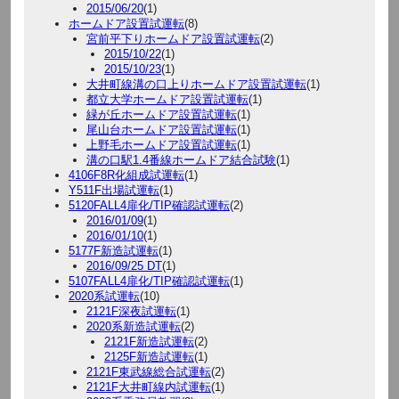
2015/06/20
(1)
ホームドア設置試運転
(8)
宮前平下りホームドア設置試運転
(2)
2015/10/22
(1)
2015/10/23
(1)
大井町線溝の口上りホームドア設置試運転
(1)
都立大学ホームドア設置試運転
(1)
緑が丘ホームドア設置試運転
(1)
尾山台ホームドア設置試運転
(1)
上野毛ホームドア設置試運転
(1)
溝の口駅1.4番線ホームドア結合試験
(1)
4106F8R化組成試運転
(1)
Y511F出場試運転
(1)
5120FALL4扉化/TIP確認試運転
(2)
2016/01/09
(1)
2016/01/10
(1)
5177F新造試運転
(1)
2016/09/25 DT
(1)
5107FALL4扉化/TIP確認試運転
(1)
2020系試運転
(10)
2121F深夜試運転
(1)
2020系新造試運転
(2)
2121F新造試運転
(2)
2125F新造試運転
(1)
2121F東武線総合試運転
(2)
2121F大井町線内試運転
(1)