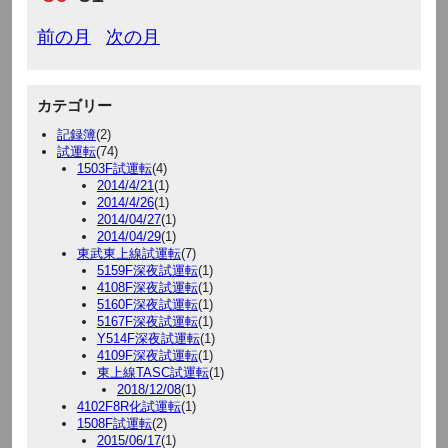
前の月
次の月
カテゴリー
記録簿
(2)
試運転
(74)
1503F試運転
(4)
2014/4/21
(1)
2014/4/26
(1)
2014/04/27
(1)
2014/04/29
(1)
東武東上線試運転
(7)
5159F深夜試運転
(1)
4108F深夜試運転
(1)
5160F深夜試運転
(1)
5167F深夜試運転
(1)
Y514F深夜試運転
(1)
4109F深夜試運転
(1)
東上線TASC試運転
(1)
2018/12/08
(1)
4102F8R化試運転
(1)
1508F試運転
(2)
2015/06/17
(1)