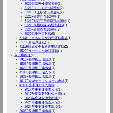
3020系深夜性能試運転
(1)
3121Fメトロ貸出試運転
(2)
3121F埼玉線貸出試運転
(2)
3122F新造性能試運転
(1)
3121F都営三田線深夜試運転
(1)
3121F東横線線深夜試運転
(1)
3123F新造性能試運転
(2)
3020系乗務員教習
(5)
7114Fこどもの国線習熟運転実施
(1)
5178F新造試運転
(1)
4111F組成変更＆新造車試運転
(2)
1522Fラッピング後試運転
(1)
入出場回送
(18)
7910F長津田工場回送
(1)
1501F長津田工場出場
(1)
1020F長津田工場出場
(1)
4103F長津田工場入場
(1)
8636F長津田工場出場
(1)
1017F東急テクノシステム出場
(1)
4110F長津田工場入出場
(5)
2017年重要部検査入場
(1)
2017年度重要部検査出場
(1)
2020年度全般検査出場
(1)
2024年重要部検査入場
(1)
2024年重要部検査出場
(1)
2003F長津田工場出場
(1)