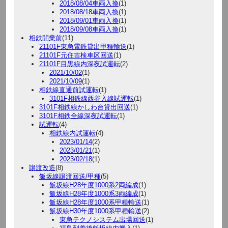
2018/08/04車両入換
(1)
2018/08/18車両入換
(1)
2018/09/01車両入換
(1)
2018/09/08車両入換
(1)
相鉄開業前
(11)
21101F東急電鉄貸出甲種輸送
(1)
21101F元住吉検車区回送
(1)
21101F目黒線内深夜試運転
(2)
2021/10/02
(1)
2021/10/09
(1)
相鉄線直通前試運転
(1)
3101F相鉄線西谷入線試運転
(1)
3101F相鉄線かしわ台貸出回送
(1)
3101F相鉄全線深夜試運転
(1)
試運転
(4)
相鉄線内試運転
(4)
2023/01/14
(2)
2023/01/21
(1)
2023/02/18
(1)
譲渡改造
(8)
飯坂線譲渡回送/甲種
(5)
飯坂線H28年度1000系2両編成
(1)
飯坂線H28年度1000系3両編成
(1)
飯坂線H28年度1000系甲種輸送
(1)
飯坂線H30年度1000系甲種輸送
(2)
東急テクノシステム出場回送
(1)