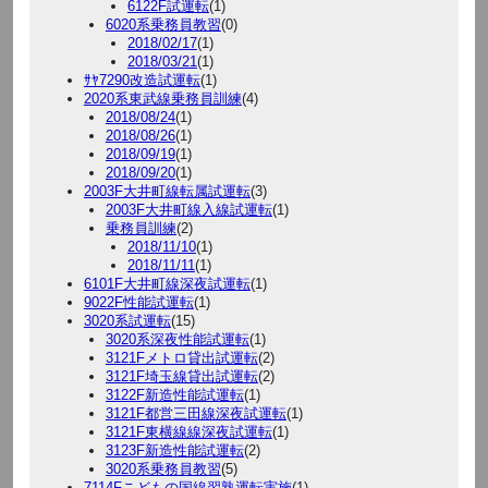
6122F試運転
(1)
6020系乗務員教習
(0)
2018/02/17
(1)
2018/03/21
(1)
ｻﾔ7290改造試運転
(1)
2020系東武線乗務員訓練
(4)
2018/08/24
(1)
2018/08/26
(1)
2018/09/19
(1)
2018/09/20
(1)
2003F大井町線転属試運転
(3)
2003F大井町線入線試運転
(1)
乗務員訓練
(2)
2018/11/10
(1)
2018/11/11
(1)
6101F大井町線深夜試運転
(1)
9022F性能試運転
(1)
3020系試運転
(15)
3020系深夜性能試運転
(1)
3121Fメトロ貸出試運転
(2)
3121F埼玉線貸出試運転
(2)
3122F新造性能試運転
(1)
3121F都営三田線深夜試運転
(1)
3121F東横線線深夜試運転
(1)
3123F新造性能試運転
(2)
3020系乗務員教習
(5)
7114Fこどもの国線習熟運転実施
(1)