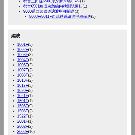
都営三田線6500形が新木場CRへ
(1)
都営6501編成東急線内検測試運転
(1)
9000系西武鉄道譲渡甲種輸送
(3)
9003F/9011F西武鉄道譲渡甲種輸送
(3)
編成
1001F
(3)
1002F
(1)
1003F
(3)
1004F
(1)
1005F
(2)
1007F
(2)
1008F
(2)
1013F
(2)
1017F
(3)
1020F
(3)
1021F
(1)
1501F
(1)
1503F
(9)
1508F
(2)
1522F
(1)
2001F
(1)
2002F
(2)
2003F
(10)