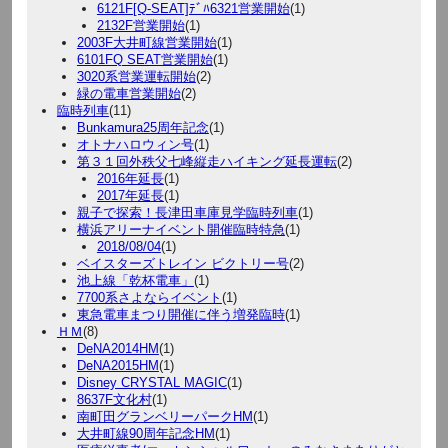
6121F[Q-SEAT]ﾃﾞﾊ6321営業開始
(1)
2132F営業開始
(1)
2003F大井町線営業開始
(1)
6101FQ SEAT営業開始
(1)
3020系営業運転開始
(2)
緑の電車営業開始
(2)
臨時列車
(11)
Bunkamura25周年記念
(1)
オトナハロウィン号
(1)
第３１回外秩父七峰縦走ハイキング延長運転
(2)
2016年延長
(1)
2017年延長
(1)
親子で探索！長津田車庫見学臨時列車
(1)
横浜アリーナイベント開催臨時特急
(1)
2018/08/04
(1)
ベイスターズトレイン ビクトリー号
(2)
池上線「乾杯電車」
(1)
7700系さよならイベント
(1)
東急電車まつり開催に伴う増発臨時
(1)
ＨＭ
(8)
DeNA2014HM
(1)
DeNA2015HM
(1)
Disney CRYSTAL MAGIC
(1)
8637F文化村
(1)
南町田グランベリーパークHM
(1)
大井町線90周年記念HM
(1)