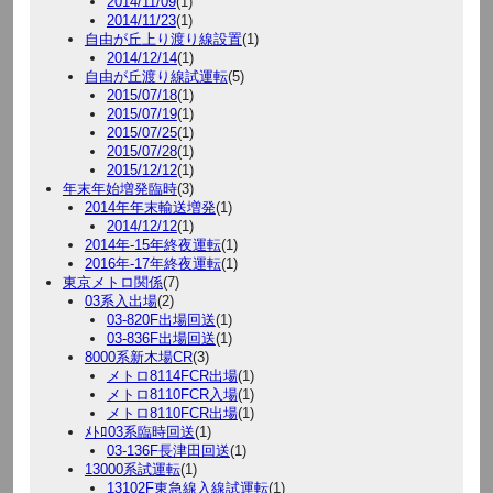
2014/11/09
(1)
2014/11/23
(1)
自由が丘上り渡り線設置
(1)
2014/12/14
(1)
自由が丘渡り線試運転
(5)
2015/07/18
(1)
2015/07/19
(1)
2015/07/25
(1)
2015/07/28
(1)
2015/12/12
(1)
年末年始増発臨時
(3)
2014年年末輸送増発
(1)
2014/12/12
(1)
2014年-15年終夜運転
(1)
2016年-17年終夜運転
(1)
東京メトロ関係
(7)
03系入出場
(2)
03-820F出場回送
(1)
03-836F出場回送
(1)
8000系新木場CR
(3)
メトロ8114FCR出場
(1)
メトロ8110FCR入場
(1)
メトロ8110FCR出場
(1)
ﾒﾄﾛ03系臨時回送
(1)
03-136F長津田回送
(1)
13000系試運転
(1)
13102F東急線入線試運転
(1)