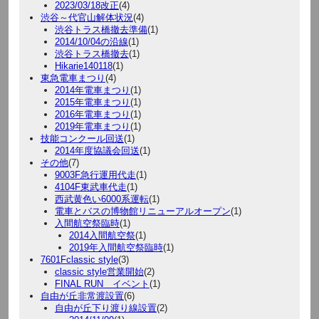
2023/03/18改正
(4)
渋谷～代官山解体状況
(4)
渋谷トラス橋撤去準備
(1)
2014/10/04の沿線
(1)
渋谷トラス橋撤去
(1)
Hikarie140118
(1)
東急電車まつり
(4)
2014年電車まつり
(1)
2015年電車まつり
(1)
2016年電車まつり
(1)
2019年電車まつり
(1)
技能コンクール回送
(1)
2014年度協議会回送
(1)
その他
(7)
9003F急行運用代走
(1)
4104F東武車代走
(1)
西武黄色い6000系運転
(1)
電車とバスの博物館リニューアルオープン
(1)
入間航空祭臨時
(1)
2014入間航空祭
(1)
2019年入間航空祭臨時
(1)
7601Fclassic style
(3)
classic style営業開始
(2)
FINAL RUN イベント
(1)
自由が丘非常渡設置
(6)
自由が丘下り渡り線設置
(2)