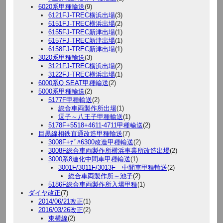
6020系甲種輸送
(9)
6121FJ-TREC横浜出場
(3)
6151FJ-TREC横浜出場
(2)
6155FJ-TREC新津出場
(1)
6157FJ-TREC新津出場
(1)
6158FJ-TREC新津出場
(1)
3020系甲種輸送
(3)
3121FJ-TREC横浜出場
(2)
3122FJ-TREC横浜出場
(1)
6000系Q SEAT甲種輸送
(2)
5000系甲種輸送
(2)
5177F甲種輸送
(2)
総合車両製作所出場
(1)
逗子～八王子甲種輸送
(1)
5178F+5518+4611-4711甲種輸送
(2)
目黒線相鉄直通改造甲種輸送
(7)
3008F+ﾃﾞﾊ6300改造甲種輸送
(2)
3008F総合車両製作所横浜事業所改造出場
(2)
3000系8連化中間車甲種輸送
(1)
3001F/3011F/3013F 中間車甲種輸送
(2)
総合車両製作所～池子
(2)
5186F総合車両製作所入場甲種
(1)
ダイヤ改正
(7)
2014/06/21改正
(1)
2016/03/26改正
(2)
東横線
(2)