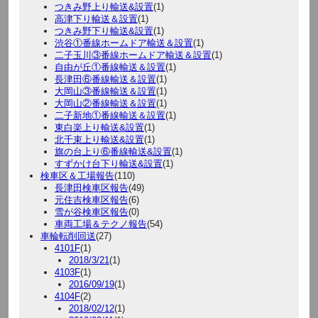
つきみ野上り輸送&設置
(1)
高津下り輸送＆設置
(1)
つきみ野下り輸送&設置
(1)
渋谷①番線ホームドア輸送＆設置
(1)
二子玉川③番線ホームドア輸送＆設置
(1)
自由が丘①番線輸送＆設置
(1)
長津田⑥番線輸送＆設置
(1)
大岡山③番線輸送＆設置
(1)
大岡山②番線輸送＆設置
(1)
二子新地①番線輸送＆設置
(1)
東白楽上り輸送&設置
(1)
北千束上り輸送&設置
(1)
旗の台上り⑥番線輸送&設置
(1)
すずかけ台下り輸送&設置
(1)
検車区＆工場報告
(110)
長津田検車区報告
(49)
元住吉検車区報告
(6)
雪が谷検車区報告
(0)
車両工場＆テクノ報告
(54)
車輪転削回送
(27)
4101F
(1)
2018/3/21
(1)
4103F
(1)
2016/09/19
(1)
4104F
(2)
2018/02/12
(1)