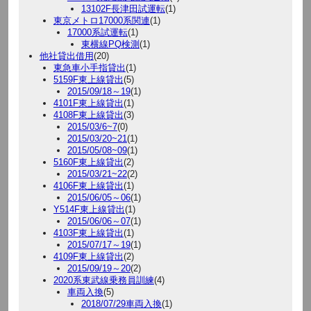
13102F長津田試運転
(1)
東京メトロ17000系関連
(1)
17000系試運転
(1)
東横線PQ検測
(1)
他社貸出借用
(20)
東急車小手指貸出
(1)
5159F東上線貸出
(5)
2015/09/18～19
(1)
4101F東上線貸出
(1)
4108F東上線貸出
(3)
2015/03/6~7
(0)
2015/03/20~21
(1)
2015/05/08~09
(1)
5160F東上線貸出
(2)
2015/03/21~22
(2)
4106F東上線貸出
(1)
2015/06/05～06
(1)
Y514F東上線貸出
(1)
2015/06/06～07
(1)
4103F東上線貸出
(1)
2015/07/17～19
(1)
4109F東上線貸出
(2)
2015/09/19～20
(2)
2020系東武線乗務員訓練
(4)
車両入換
(5)
2018/07/29車両入換
(1)