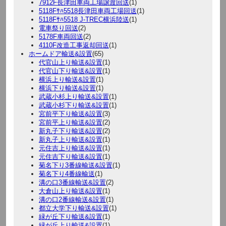
7912F長津田車両工場譲渡回送
(1)
5118Fｻﾊ5518長津田車両工場回送
(1)
5118Fｻﾊ5518 J-TREC横浜陸送
(1)
電車祭り回送
(2)
5178F車両回送
(2)
4110F改造工事返却回送
(1)
ホームドア輸送&設置
(65)
代官山上り輸送&設置
(1)
代官山下り輸送&設置
(1)
横浜上り輸送&設置
(1)
横浜下り輸送&設置
(1)
武蔵小杉上り輸送&設置
(1)
武蔵小杉下り輸送&設置
(1)
宮前平下り輸送&設置
(3)
宮前平上り輸送&設置
(2)
新丸子下り輸送&設置
(2)
新丸子上り輸送&設置
(1)
元住吉上り輸送&設置
(1)
元住吉下り輸送&設置
(1)
菊名下り3番線輸送&設置
(1)
菊名下り4番線輸送
(1)
溝の口3番線輸送&設置
(2)
大倉山上り輸送&設置
(1)
溝の口2番線輸送&設置
(1)
都立大学下り輸送&設置
(1)
緑が丘下り輸送&設置
(1)
緑が丘上り輸送&設置
(1)