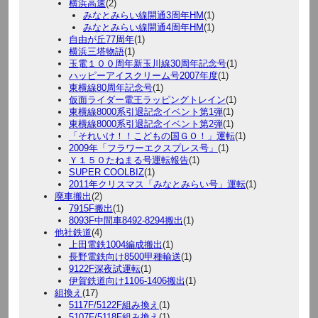
横浜高速
(2)
みなとみらい線開通3周年HM
(1)
みなとみらい線開通4周年HM
(1)
自由が丘77周年
(1)
横浜三塔物語
(1)
玉電１００周年新玉川線30周年記念号
(1)
ハッピーアイスクリーム号2007年度
(1)
東横線80周年記念号
(1)
仮面ライダー電王ラッピングトレイン
(1)
東横線8000系引退記念イベント第1弾
(1)
東横線8000系引退記念イベント第2弾
(1)
「それいけ！！こどもの国ＧＯ！」運転
(1)
2009年「フラワーエクスプレス号」
(1)
Ｙ１５０たねまる号運転報告
(1)
SUPER COOLBIZ
(1)
2011年クリスマス「みなとみらい号」運転
(1)
廃車搬出
(2)
7915F搬出
(1)
8093F中間車8492-8294搬出
(1)
他社鉄道
(4)
上田電鉄1004編成搬出
(1)
長野電鉄向け8500甲種輸送
(1)
9122F深夜試運転
(1)
伊賀鉄道向け1106-1406搬出
(1)
組換え
(17)
5117F/5122F組み換え
(1)
5107F/5118F組み換え
(1)