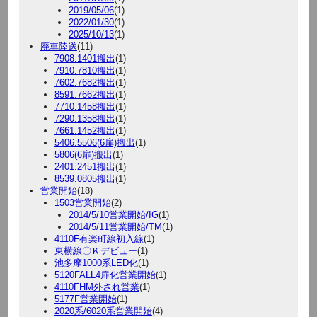
2019/05/06
(1)
2022/01/30
(1)
2025/10/13
(1)
廃車陸送
(11)
7908.1401搬出
(1)
7910.7810搬出
(1)
7602.7682搬出
(1)
8591.7662搬出
(1)
7710.1458搬出
(1)
7290.1358搬出
(1)
7661.1452搬出
(1)
5406.5506(6扉)搬出
(1)
5806(6扉)搬出
(1)
2401.2451搬出
(1)
8539.0805搬出
(1)
営業開始
(18)
1503営業開始
(2)
2014/5/10営業開始/IG
(1)
2014/5/11営業開始/TM
(1)
4110F有楽町線初入線
(1)
東横線〇Ｋデビュー
(1)
池多摩1000系LED化
(1)
5120FALL4扉化営業開始
(1)
4110FHM外され営業
(1)
5177F営業開始
(1)
2020系/6020系営業開始
(4)