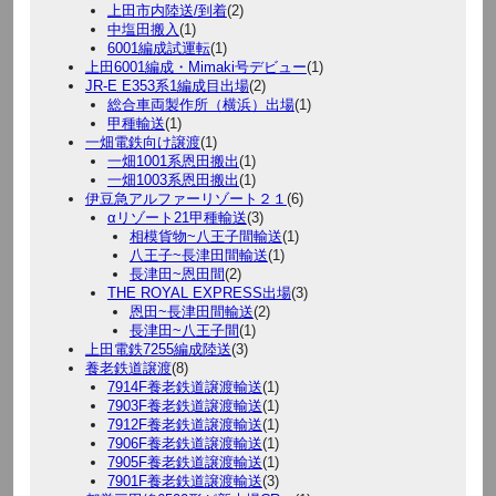
上田市内陸送/到着
(2)
中塩田搬入
(1)
6001編成試運転
(1)
上田6001編成・Mimaki号デビュー
(1)
JR-E E353系1編成目出場
(2)
総合車両製作所（横浜）出場
(1)
甲種輸送
(1)
一畑電鉄向け譲渡
(1)
一畑1001系恩田搬出
(1)
一畑1003系恩田搬出
(1)
伊豆急アルファーリゾート２１
(6)
αリゾート21甲種輸送
(3)
相模貨物~八王子間輸送
(1)
八王子~長津田間輸送
(1)
長津田~恩田間
(2)
THE ROYAL EXPRESS出場
(3)
恩田~長津田間輸送
(2)
長津田~八王子間
(1)
上田電鉄7255編成陸送
(3)
養老鉄道譲渡
(8)
7914F養老鉄道譲渡輸送
(1)
7903F養老鉄道譲渡輸送
(1)
7912F養老鉄道譲渡輸送
(1)
7906F養老鉄道譲渡輸送
(1)
7905F養老鉄道譲渡輸送
(1)
7901F養老鉄道譲渡輸送
(3)