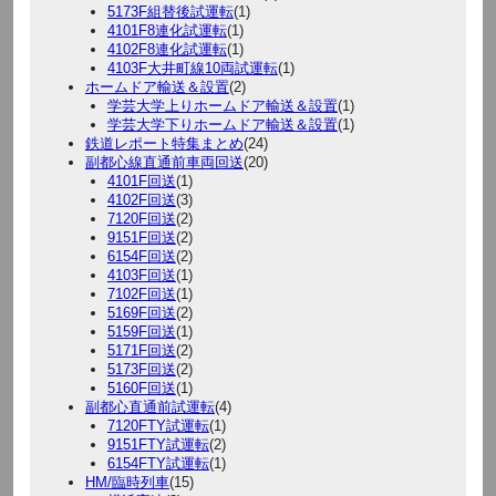
5173F組替後試運転
(1)
4101F8連化試運転
(1)
4102F8連化試運転
(1)
4103F大井町線10両試運転
(1)
ホームドア輸送＆設置
(2)
学芸大学上りホームドア輸送＆設置
(1)
学芸大学下りホームドア輸送＆設置
(1)
鉄道レポート特集まとめ
(24)
副都心線直通前車両回送
(20)
4101F回送
(1)
4102F回送
(3)
7120F回送
(2)
9151F回送
(2)
6154F回送
(2)
4103F回送
(1)
7102F回送
(1)
5169F回送
(2)
5159F回送
(1)
5171F回送
(2)
5173F回送
(2)
5160F回送
(1)
副都心直通前試運転
(4)
7120FTY試運転
(1)
9151FTY試運転
(2)
6154FTY試運転
(1)
HM/臨時列車
(15)