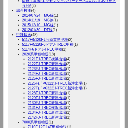
医療従事者/エッセンシャルワーカーのみなさまありがと
うHM
(2)
総合検測
(4)
2014/07/24 MG線
(1)
2014/11/19 MG線
(1)
2015/12/10 MG線
(1)
2012/01/30 DT線
(1)
甲種輸送
(48)
5117F/5120Fｻﾊ6両東急甲種
(2)
5117F/5120F6ドアJ-TREC甲種
(1)
5114F6ドアJ-TREC甲種
(1)
2020系甲種輸送
(18)
2121FJ-TREC横浜出場
(4)
2122FJ-TREC新津出場
(2)
2123FJ-TREC新津出場
(1)
2124FJ-TREC新津出場
(1)
2125FJ-TREC新津出場
(2)
2126F(ﾃﾞﾊ6321)J-TREC新津出場
(1)
2127F(ﾃﾞﾊ6322)J-TREC新津出場
(1)
2128FJ-TREC新津出場
(1)
2129FJ-TREC新津出場
(1)
2130FJ-TREC新津出場
(1)
2131FJ-TREC横浜出場
(1)
2134FJ-TREC新津出場
(1)
2142FJ-TREC新津出場
(1)
7000系甲種輸送
(1)
7110F.12F.14F甲種輸送
(1)