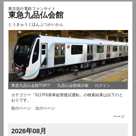
東京急行電鉄ファンサイト
東急九品仏会館
とうきゅうくほんぶつかいかん
東急九品仏会館TOP㌻
九品仏会館掲示板
ログイン
カテゴリー「5117F6扉車組替後試運転」の検索結果は以下のと
おりです。
前のページ
次のページ
ページ
2026年08月