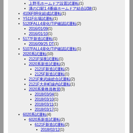
上野毛ホームドア設置試運転
(1)
溝の口駅1.4番線ホームドア結合試験
(1)
4106F8R化組成試運転
(1)
Y511F出場試運転
(1)
5120FALL4扉化/TIP確認試運転
(2)
2016/01/09
(1)
2016/01/10
(1)
5177F新造試運転
(1)
2016/09/25 DT
(1)
5107FALL4扉化/TIP確認試運転
(1)
2020系試運転
(10)
2121F深夜試運転
(1)
2020系新造試運転
(2)
2121F新造試運転
(2)
2125F新造試運転
(1)
2121F東武線総合試運転
(2)
2121F大井町線内試運転
(1)
2020系乗務員教習
(3)
2018/03/04
(1)
2018/03/10
(1)
2018/03/11
(1)
2018/03/17
(1)
6020系試運転
(4)
6020系新造試運転
(2)
6121F新造試運転
(2)
2018/02/12
(1)