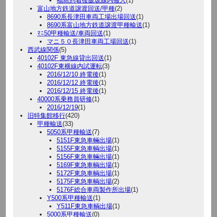
福島到着後飯坂線内搬入
(1)
富山地方鉄道譲渡回送/甲種
(2)
8690系長津田車両工場出場回送
(1)
8690系富山地方鉄道譲渡甲種輸送
(1)
ﾏﾆ50甲種輸送/車両回送
(1)
マニ５０長津田車両工場回送
(1)
西武線関係
(5)
40102F 東急線貸出回送
(1)
40102F東横線内試運転
(3)
2016/12/10 終電後
(1)
2016/12/12 終電後
(1)
2016/12/15 終電後
(1)
40000系乗務員研修
(1)
2016/12/19
(1)
旧特集館移行
(420)
甲種輸送
(33)
5050系甲種輸送
(7)
5151F東急車輛出場
(1)
5155F東急車輌出場
(1)
5156F東急車輛出場
(1)
5169F東急車輌出場
(1)
5172F東急車輌出場
(1)
5175F東急車輌出場
(2)
5176F総合車両製作所出場
(1)
Y500系甲種輸送
(1)
Y511F東急車輌出場
(1)
5000系甲種輸送
(0)