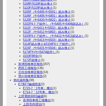
5108F/5118F組み換え
(1)
5110F/5119F組み換え
(1)
5105F（ｻﾊ5405-ｻﾊ5501）組み換え
(1)
5106F（ｻﾊ5406-ｻﾊ5801）組み換え
(1)
5120F（ｻﾊ5420-ｻﾊ5822）組み換え
(1)
5102F6ドア組外し（ｻﾊ5405-ｻﾊ5406組込み）
(1)
5111F（ｻﾊ5411-ｻﾊ5502）組み換え
(1)
5112F（ｻﾊ5412-ｻﾊ5802）組み換え
(1)
5103F6ドア組外し（ｻﾊ5412-ｻﾊ5411組込み）
(1)
5113F（ｻﾊ5413-ｻﾊ5503）組み換え
(1)
5114F組み換え&5104F6ドア組外し
(1)
5115F（ｻﾊ5415-ｻﾊ5504）組み換え
(1)
5174Fｻﾊ(ﾓﾊ)5474組外し
(1)
4103F8R化
(1)
5172F組換え
(1)
長津田検車区報告
(207)
恩田工場報告
(136)
元住吉検車区報告
(14)
雪が谷検車区報告
(2)
他社線特集
(38)
E7系F7編成陸送
(2)
E723-7「1号車」搬出
(1)
E714-7「12号車」搬出
(1)
上田電鉄6001編成
(6)
長津田車両工場搬出
(1)
上田市内滞泊
(1)