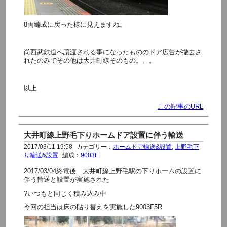
8両編成に戻った様に見えますね。
尚西武鉄道へ譲渡される事になったもののドア広告が撤去さ
れたのみでその他は大井町線そのもの。。。
以上
この記事のURL
大井町線上野毛下りホームドア設置に伴う輸送
2017/03/11 19:58
カテゴリー：
ホームドア輸送&設置
,
上野毛下
り輸送&設置
編成：
9003F
2017/03/04終電後 大井町線上野毛駅の下りホームの設置に
伴う輸送と設置が実施された
?いつもと同じく積み込み中
今回の担当は床の貼り替えを実施した9003F5R