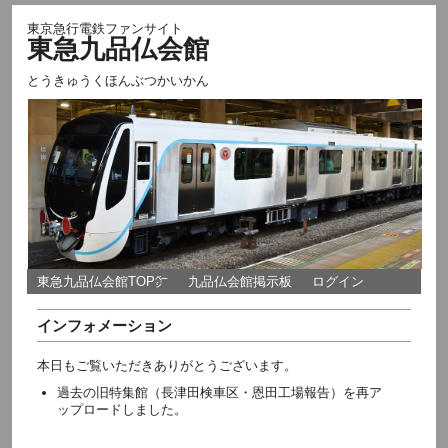
東京急行電鉄ファンサイト
東急九品仏会館
とうきゅうくほんぶつかいかん
東急九品仏会館TOP㌻
九品仏会館掲示板
ログイン
インフォメーション
本日もご覧いただきありがとうございます。
過去の旧特集館（長津田検車区・恩田工場報告）を再ア
ップロードしました。