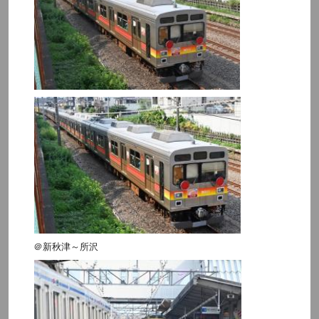
＠新秋津～所沢