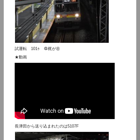
試運転 101ｩ ＠梶が谷
★動画
長津田から送り込まれたのは5107F