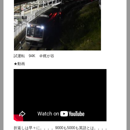
試運転 94K ＠梶が谷
★動画
折返しは早々に。。。。9000も5000も英語とは。。。。