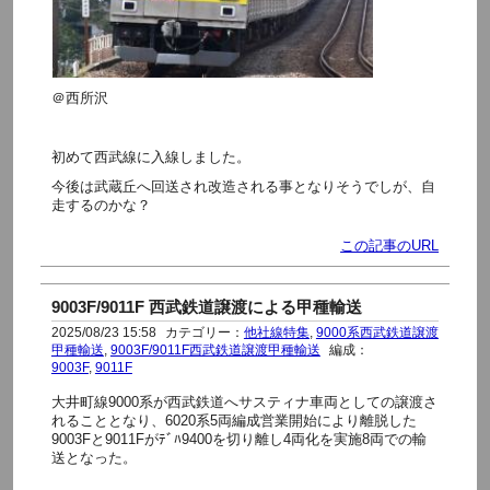
＠西所沢
初めて西武線に入線しました。
今後は武蔵丘へ回送され改造される事となりそうでしが、自
走するのかな？
この記事のURL
9003F/9011F 西武鉄道譲渡による甲種輸送
2025/08/23 15:58
カテゴリー：
他社線特集
,
9000系西武鉄道譲渡
甲種輸送
,
9003F/9011F西武鉄道譲渡甲種輸送
編成：
9003F
,
9011F
大井町線9000系が西武鉄道へサスティナ車両としての譲渡さ
れることとなり、6020系5両編成営業開始により離脱した
9003Fと9011Fがﾃﾞﾊ9400を切り離し4両化を実施8両での輸
送となった。