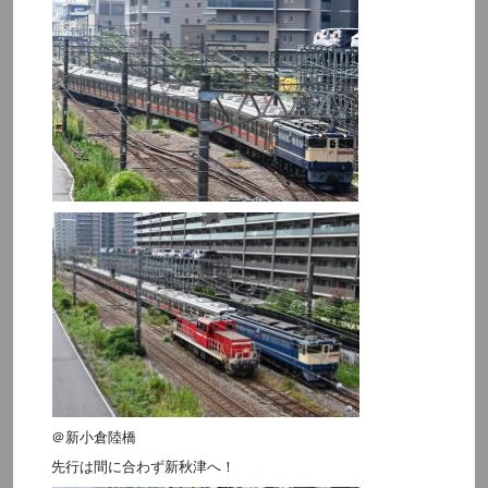
＠新小倉陸橋
先行は間に合わず新秋津へ！