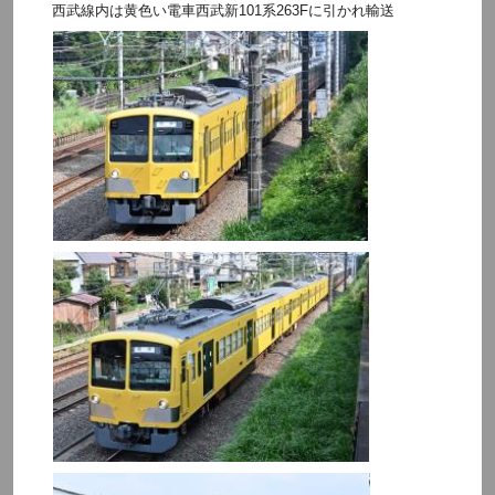
西武線内は黄色い電車
西武新101系263F
に引かれ輸送