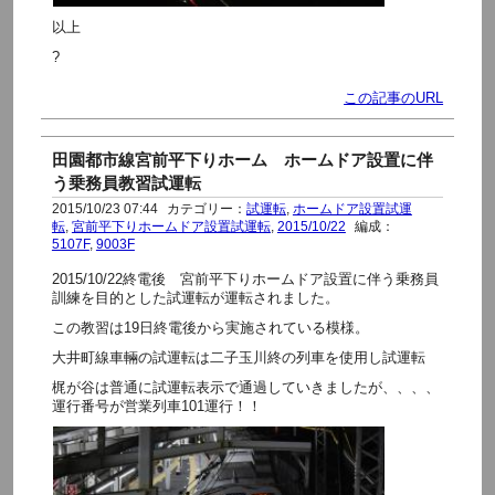
以上
?
この記事のURL
田園都市線宮前平下りホーム ホームドア設置に伴
う乗務員教習試運転
2015/10/23 07:44
カテゴリー：
試運転
,
ホームドア設置試運
転
,
宮前平下りホームドア設置試運転
,
2015/10/22
編成：
5107F
,
9003F
2015/10/22終電後 宮前平下りホームドア設置に伴う乗務員
訓練を目的とした試運転が運転されました。
この教習は19日終電後から実施されている模様。
大井町線車輛の試運転は二子玉川終の列車を使用し試運転
梶が谷は普通に試運転表示で通過していきましたが、、、、
運行番号が営業列車101運行！！