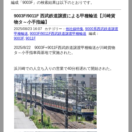
編成「9003F」の検索結果は以下のとおりです。
9003F/9011F 西武鉄道譲渡による甲種輸送【川崎貨
物タ～小手指編】
2025/08/23 16:07
カテゴリー：
他社線特集
,
9000系西武鉄道譲渡
甲種輸送
,
9003F/9011F西武鉄道譲渡甲種輸送
編成：
9003F
,
9011F
2025/8/22 9003F+9011F西武鉄道譲渡甲種輸送が川崎貨物
タ～小手指車両基地で実施された。
浜川崎での人立ち入りの営業で40分程遅れて開始された。