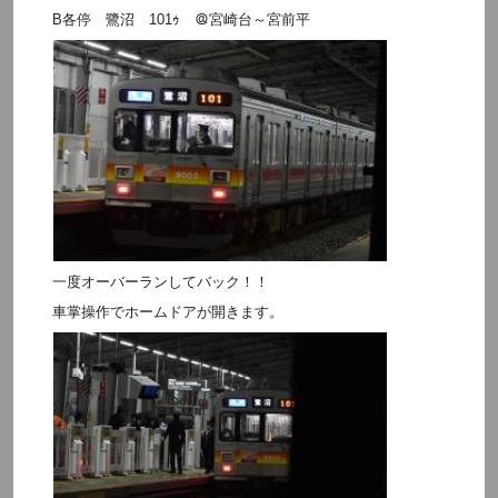
B各停 鷺沼 101ｩ ＠宮崎台～宮前平
一度オーバーランしてバック！！
車掌操作でホームドアが開きます。