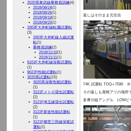
2020系東武線乗務員訓練
(4)
2018/08/24
(1)
2018/08/26
(1)
返しはそのまま元住吉
2018/09/19
(1)
2018/09/20
(1)
2003F大井町線転属試運転
(3)
2003F大井町線入線試運
転
(1)
乗務員訓練
(2)
2018/11/10
(1)
2018/11/11
(1)
6101F大井町線深夜試運転
(1)
9022F性能試運転
(1)
3020系試運転
(15)
3020系深夜性能試運転
74K 試運転 TOQ-i-7590
(1)
3121Fメトロ貸出試運転
その返しも屋根アリの場所
(2)
多摩川縦アングル LOW
3121F埼玉線貸出試運転
(2)
3122F新造性能試運転
(1)
3121F都営三田線深夜試
運転
(1)