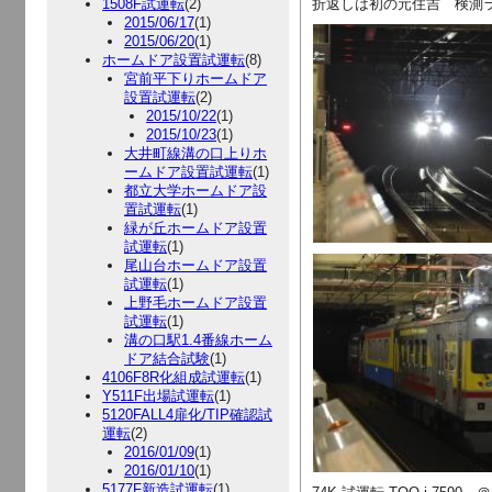
1508F試運転
(2)
折返しは初の元住吉 検測
2015/06/17
(1)
2015/06/20
(1)
ホームドア設置試運転
(8)
宮前平下りホームドア
設置試運転
(2)
2015/10/22
(1)
2015/10/23
(1)
大井町線溝の口上りホ
ームドア設置試運転
(1)
都立大学ホームドア設
置試運転
(1)
緑が丘ホームドア設置
試運転
(1)
尾山台ホームドア設置
試運転
(1)
上野毛ホームドア設置
試運転
(1)
溝の口駅1.4番線ホーム
ドア結合試験
(1)
4106F8R化組成試運転
(1)
Y511F出場試運転
(1)
5120FALL4扉化/TIP確認試
運転
(2)
2016/01/09
(1)
2016/01/10
(1)
5177F新造試運転
(1)