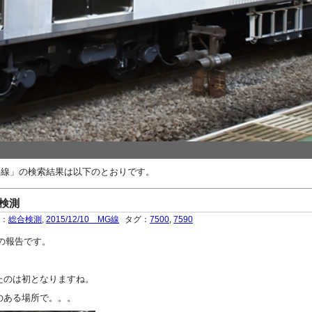
0 MG線」の検索結果は以下のとおりです。
合検測
ー：
総合検測
,
2015/12/10 MG線
タグ：
7500
,
7590
検測の報告です。
たのは初となりますね。
のある場所で。。。