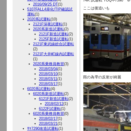
74K 試運転 TOQ-i-7590
2016/09/25 DT
(1)
ここは後追いも
5107FALL4扉化/TIP確認試
運転
(1)
2020系試運転
(10)
2121F深夜試運転
(1)
2020系新造試運転
(2)
2121F新造試運転
(2)
2125F新造試運転
(1)
2121F東武線総合試運転
(2)
2121F大井町線内試運転
(1)
2020系乗務員教習
(3)
2018/03/04
(1)
2018/03/10
(1)
雨の為雫の反射が綺麗
2018/03/11
(1)
2018/03/17
(1)
6020系試運転
(4)
6020系新造試運転
(2)
6121F新造試運転
(2)
2018/02/12
(1)
6122F試運転
(1)
6020系乗務員教習
(0)
2018/02/17
(1)
2018/03/21
(1)
ｻﾔ7290改造試運転
(1)