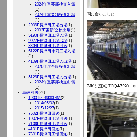
2024年重要部検査入場
(1)
間に合いました
2024年重要部検査出場
(1)
2003F長津田工場出場
(1)
2003F更新/全検出場
(1)
5190F長津田工場入場
(1)
9022F長津田工場出場
(1)
8694F長津田工場回送
(1)
5122F長津田車両工場入場
(1)
4109F長津田工場入出場
(1)
2020年度全般検査出場
(1)
3123F長津田工場入出場
(1)
2024年重要部検査出場
74K 試運転 TOQ-i-7590
(1)
車輛回送
(24)
1000系中間車回送
(2)
2014/05/02
(1)
2015/12/27
(1)
7602F長津田回送
(1)
1007F長津田工場回送
(1)
7106F長津田工場回送
(1)
4101F長津田回送
(1)
7601F長津田工場回送
(1)