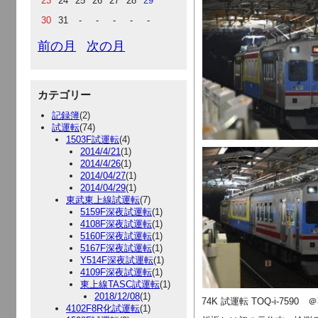
23
24
25
26
27
28
29
30
31
-
-
-
-
-
前の月
次の月
カテゴリー
記録簿
(2)
試運転
(74)
1503F試運転
(4)
2014/4/21
(1)
2014/4/26
(1)
2014/04/27
(1)
2014/04/29
(1)
東武東上線試運転
(7)
5159F深夜試運転
(1)
4108F深夜試運転
(1)
5160F深夜試運転
(1)
5167F深夜試運転
(1)
Y514F深夜試運転
(1)
4109F深夜試運転
(1)
東上線TASC試運転
(1)
2018/12/08
(1)
74K 試運転 TOQ-i-7590
4102F8R化試運転
(1)