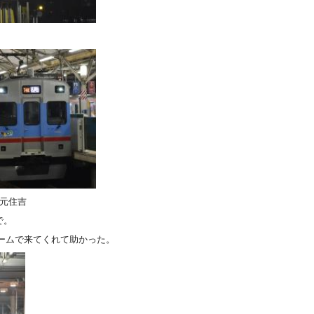
 ＠元住吉
で。
ビームで来てくれて助かった。