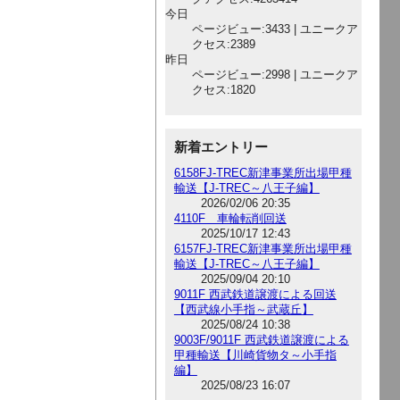
今日
ページビュー:3433 | ユニークア
クセス:2389
昨日
ページビュー:2998 | ユニークア
クセス:1820
新着エントリー
6158FJ-TREC新津事業所出場甲種
輸送【J-TREC～八王子編】
2026/02/06 20:35
4110F 車輪転削回送
2025/10/17 12:43
6157FJ-TREC新津事業所出場甲種
輸送【J-TREC～八王子編】
2025/09/04 20:10
9011F 西武鉄道譲渡による回送
【西武線小手指～武蔵丘】
2025/08/24 10:38
9003F/9011F 西武鉄道譲渡による
甲種輸送【川崎貨物タ～小手指
編】
2025/08/23 16:07