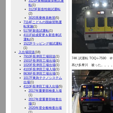
3121F東横線線深夜試運
転
(1)
3123F新造性能試運転
(2)
3020系乗務員教習
(5)
7114Fこどもの国線習熟運
転実施
(1)
5178F新造試運転
(1)
4111F組成変更＆新造車試
運転
(2)
1522Fラッピング後試運転
(1)
入出場回送
(18)
7910F長津田工場回送
(1)
74K 試運転 TOQ-i-7590
1501F長津田工場出場
(1)
1020F長津田工場出場
(1)
再び多摩川 被った。。。
4103F長津田工場入場
(1)
8636F長津田工場出場
(1)
1017F東急テクノシステム
出場
(1)
4110F長津田工場入出場
(5)
2017年重要部検査入場
(1)
2017年度重要部検査出
場
(1)
2020年度全般検査出場
(1)