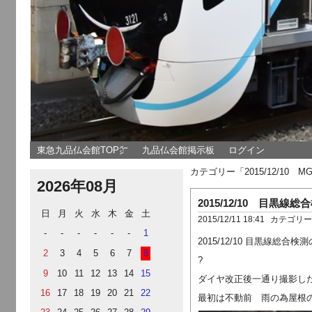
東急九品仏会館TOP㌻
九品仏会館掲示板
ログイン
カテゴリー「2015/12/1
2026年08月
2015/12/10 目黒線総
日
月
火
水
木
金
土
2015/12/11 18:41
カテゴリ
-
-
-
-
-
-
1
2015/12/10 目黒線総合
2
3
4
5
6
7
8
?
9
10
11
12
13
14
15
ダイヤ改正後一通り撮影し
16
17
18
19
20
21
22
最初は不動前 雨の為屋根