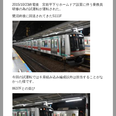
2015/10/23終電後 宮前平下りホームドア設置に伴う乗務員
研修の為の試運転が運転された。
鷺沼終後に回送されてきた5111F
今回の試運転では６扉組み込み編成以外は担当することがな
かった様です。
8637Fとの並び