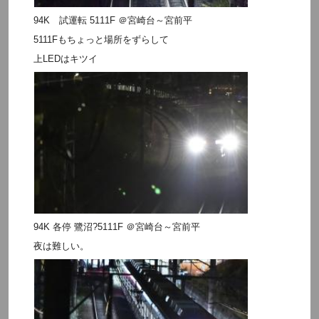
94K 試運転 5111F ＠宮崎台～宮前平
5111Fもちょっと場所をずらして
上LEDはキツイ
94K 各停 鷺沼?5111F ＠宮崎台～宮前平
夜は難しい。