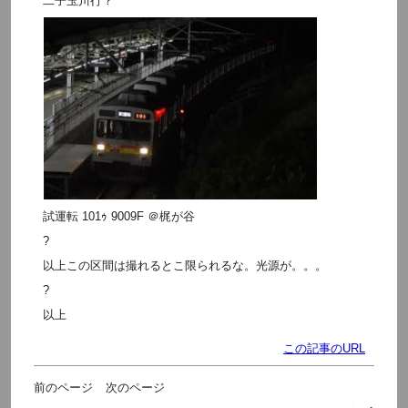
二子玉川行？
試運転 101ｩ 9009F ＠梶が谷
?
以上この区間は撮れるとこ限られるな。光源が。。。
?
以上
この記事のURL
前のページ
次のページ