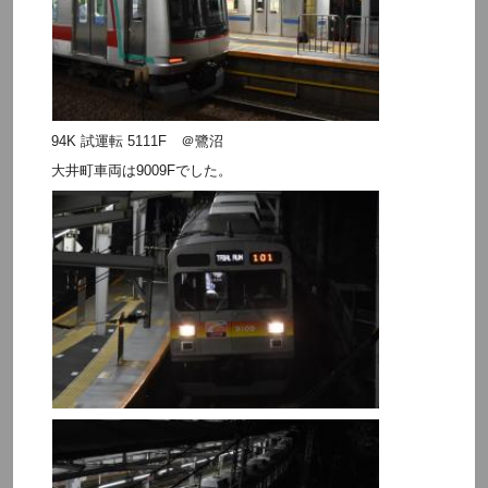
94K 試運転 5111F ＠鷺沼
大井町車両は9009Fでした。