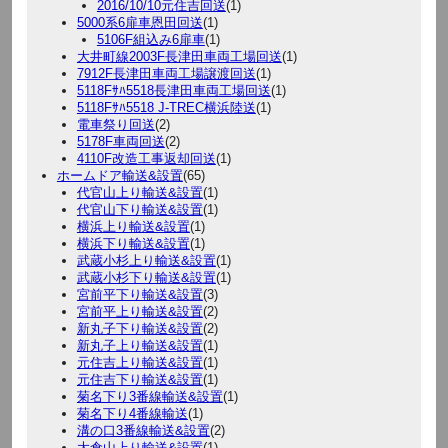
2016/10/10元住吉回送
(1)
5000系6扉車恩田回送
(1)
5106F組込み6扉車
(1)
大井町線2003F長津田車両工場回送
(1)
7912F長津田車両工場譲渡回送
(1)
5118Fｻﾊ5518長津田車両工場回送
(1)
5118Fｻﾊ5518 J-TREC横浜陸送
(1)
電車祭り回送
(2)
5178F車両回送
(2)
4110F改造工事返却回送
(1)
ホームドア輸送&設置
(65)
代官山上り輸送&設置
(1)
代官山下り輸送&設置
(1)
横浜上り輸送&設置
(1)
横浜下り輸送&設置
(1)
武蔵小杉上り輸送&設置
(1)
武蔵小杉下り輸送&設置
(1)
宮前平下り輸送&設置
(3)
宮前平上り輸送&設置
(2)
新丸子下り輸送&設置
(2)
新丸子上り輸送&設置
(1)
元住吉上り輸送&設置
(1)
元住吉下り輸送&設置
(1)
菊名下り3番線輸送&設置
(1)
菊名下り4番線輸送
(1)
溝の口3番線輸送&設置
(2)
大倉山上り輸送&設置
(1)