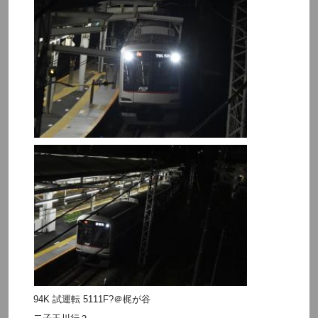
94K 試運転 5111F?＠梶が谷