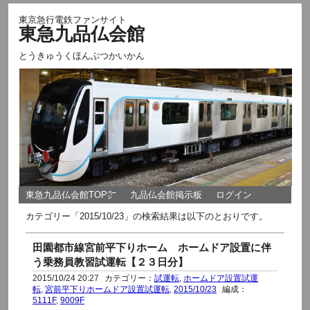
東京急行電鉄ファンサイト
東急九品仏会館
とうきゅうくほんぶつかいかん
東急九品仏会館TOP㌻
九品仏会館掲示板
ログイン
カテゴリー「2015/10/23」の検索結果は以下のとおりです。
田園都市線宮前平下りホーム ホームドア設置に伴
う乗務員教習試運転【２３日分】
2015/10/24 20:27
カテゴリー：
試運転
,
ホームドア設置試運
転
,
宮前平下りホームドア設置試運転
,
2015/10/23
編成：
5111F
,
9009F