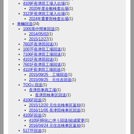
4109F長津田工場入出場
(1)
2020年度全般検査出場
(1)
3123F長津田工場入出場
(1)
2024年重要部検査出場
(1)
車輛回送
(24)
1000系中間車回送
(2)
2014/05/02
(1)
2015/12/27
(1)
7602F長津田回送
(1)
1007F長津田工場回送
(1)
7106F長津田工場回送
(1)
4101F長津田回送
(1)
7601F長津田工場回送
(1)
4110F長津田工場回送
(2)
2015/09/25 工場回送
(1)
2015/09/25 元住吉回送
(1)
TOQ-i 回送
(1)
長津田車両工場
(1)
長津田検車区回送
(1)
4106F回送
(2)
2015/12/20 元住吉検車区返却
(1)
2016/11/05 長津田検車区回送
(1)
4105F回送
(2)
4105F8R化に伴う回送/組成変更
(1)
2016/04/24 元住吉検車区返却
(1)
5177F回送
(1)