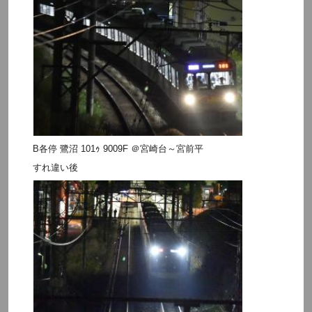
B各停 鷺沼 101ｩ 9009F ＠宮崎台～宮前平
すれ違い後