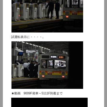
試運転表示に・・・・。
★動画 9009F発車～5111F到着まで