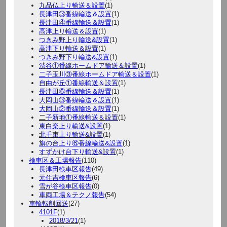
九品仏上り輸送＆設置
(1)
長津田③番線輸送＆設置
(1)
長津田④番線輸送＆設置
(1)
高津上り輸送＆設置
(1)
つきみ野上り輸送&設置
(1)
高津下り輸送＆設置
(1)
つきみ野下り輸送&設置
(1)
渋谷①番線ホームドア輸送＆設置
(1)
二子玉川③番線ホームドア輸送＆設置
(1)
自由が丘①番線輸送＆設置
(1)
長津田⑥番線輸送＆設置
(1)
大岡山③番線輸送＆設置
(1)
大岡山②番線輸送＆設置
(1)
二子新地①番線輸送＆設置
(1)
東白楽上り輸送&設置
(1)
北千束上り輸送&設置
(1)
旗の台上り⑥番線輸送&設置
(1)
すずかけ台下り輸送&設置
(1)
検車区＆工場報告
(110)
長津田検車区報告
(49)
元住吉検車区報告
(6)
雪が谷検車区報告
(0)
車両工場＆テクノ報告
(54)
車輪転削回送
(27)
4101F
(1)
2018/3/21
(1)