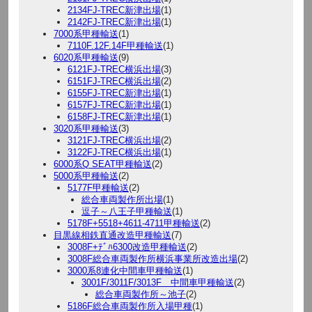
2134FJ-TREC新津出場
(1)
2142FJ-TREC新津出場
(1)
7000系甲種輸送
(1)
7110F.12F.14F甲種輸送
(1)
6020系甲種輸送
(9)
6121FJ-TREC横浜出場
(3)
6151FJ-TREC横浜出場
(2)
6155FJ-TREC新津出場
(1)
6157FJ-TREC新津出場
(1)
6158FJ-TREC新津出場
(1)
3020系甲種輸送
(3)
3121FJ-TREC横浜出場
(2)
3122FJ-TREC横浜出場
(1)
6000系Q SEAT甲種輸送
(2)
5000系甲種輸送
(2)
5177F甲種輸送
(2)
総合車両製作所出場
(1)
逗子～八王子甲種輸送
(1)
5178F+5518+4611-4711甲種輸送
(2)
目黒線相鉄直通改造甲種輸送
(7)
3008F+ﾃﾞﾊ6300改造甲種輸送
(2)
3008F総合車両製作所横浜事業所改造出場
(2)
3000系8連化中間車甲種輸送
(1)
3001F/3011F/3013F 中間車甲種輸送
(2)
総合車両製作所～池子
(2)
5186F総合車両製作所入場甲種
(1)