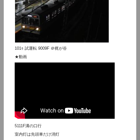
101ｩ 試運転 9009F ＠梶が谷
★動画
5111F溝の口行
室内灯は先頭車だけ消灯