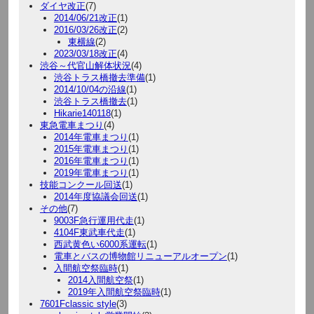
ダイヤ改正
(7)
2014/06/21改正
(1)
2016/03/26改正
(2)
東横線
(2)
2023/03/18改正
(4)
渋谷～代官山解体状況
(4)
渋谷トラス橋撤去準備
(1)
2014/10/04の沿線
(1)
渋谷トラス橋撤去
(1)
Hikarie140118
(1)
東急電車まつり
(4)
2014年電車まつり
(1)
2015年電車まつり
(1)
2016年電車まつり
(1)
2019年電車まつり
(1)
技能コンクール回送
(1)
2014年度協議会回送
(1)
その他
(7)
9003F急行運用代走
(1)
4104F東武車代走
(1)
西武黄色い6000系運転
(1)
電車とバスの博物館リニューアルオープン
(1)
入間航空祭臨時
(1)
2014入間航空祭
(1)
2019年入間航空祭臨時
(1)
7601Fclassic style
(3)