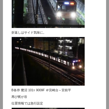
折返しはサイド気味に。
B各停 鷺沼 101ｩ 9009F ＠宮崎台～宮前平
再び梶が谷
位置情報では急行設定