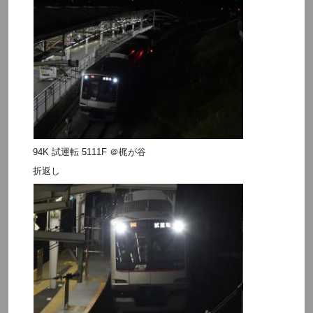
94K 試運転 5111F ＠梶が谷
折返し