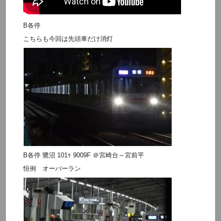
B各停
こちらも今回は先頭車だけ消灯
B各停 鷺沼 101ｩ 9009F ＠宮崎台～宮前平
恒例 オーバーラン