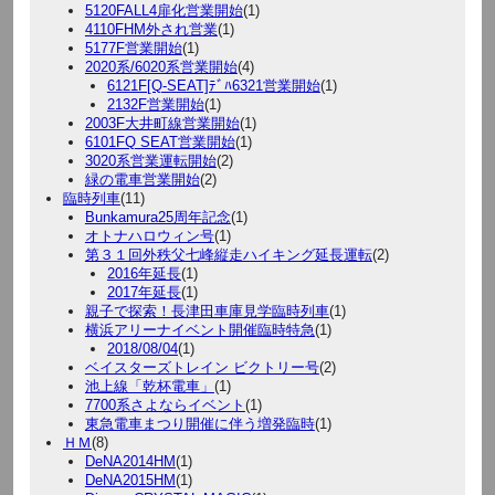
5120FALL4扉化営業開始
(1)
4110FHM外され営業
(1)
5177F営業開始
(1)
2020系/6020系営業開始
(4)
6121F[Q-SEAT]ﾃﾞﾊ6321営業開始
(1)
2132F営業開始
(1)
2003F大井町線営業開始
(1)
6101FQ SEAT営業開始
(1)
3020系営業運転開始
(2)
緑の電車営業開始
(2)
臨時列車
(11)
Bunkamura25周年記念
(1)
オトナハロウィン号
(1)
第３１回外秩父七峰縦走ハイキング延長運転
(2)
2016年延長
(1)
2017年延長
(1)
親子で探索！長津田車庫見学臨時列車
(1)
横浜アリーナイベント開催臨時特急
(1)
2018/08/04
(1)
ベイスターズトレイン ビクトリー号
(2)
池上線「乾杯電車」
(1)
7700系さよならイベント
(1)
東急電車まつり開催に伴う増発臨時
(1)
ＨＭ
(8)
DeNA2014HM
(1)
DeNA2015HM
(1)