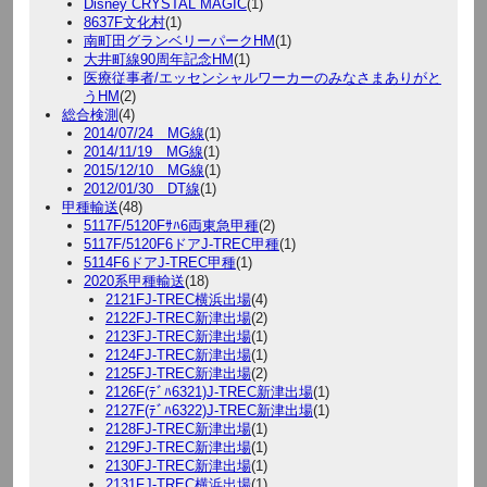
Disney CRYSTAL MAGIC
(1)
8637F文化村
(1)
南町田グランベリーパークHM
(1)
大井町線90周年記念HM
(1)
医療従事者/エッセンシャルワーカーのみなさまありがと
うHM
(2)
総合検測
(4)
2014/07/24 MG線
(1)
2014/11/19 MG線
(1)
2015/12/10 MG線
(1)
2012/01/30 DT線
(1)
甲種輸送
(48)
5117F/5120Fｻﾊ6両東急甲種
(2)
5117F/5120F6ドアJ-TREC甲種
(1)
5114F6ドアJ-TREC甲種
(1)
2020系甲種輸送
(18)
2121FJ-TREC横浜出場
(4)
2122FJ-TREC新津出場
(2)
2123FJ-TREC新津出場
(1)
2124FJ-TREC新津出場
(1)
2125FJ-TREC新津出場
(2)
2126F(ﾃﾞﾊ6321)J-TREC新津出場
(1)
2127F(ﾃﾞﾊ6322)J-TREC新津出場
(1)
2128FJ-TREC新津出場
(1)
2129FJ-TREC新津出場
(1)
2130FJ-TREC新津出場
(1)
2131FJ-TREC横浜出場
(1)