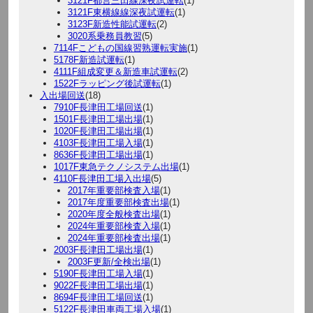
3121F都営三田線深夜試運転
(1)
3121F東横線線深夜試運転
(1)
3123F新造性能試運転
(2)
3020系乗務員教習
(5)
7114Fこどもの国線習熟運転実施
(1)
5178F新造試運転
(1)
4111F組成変更＆新造車試運転
(2)
1522Fラッピング後試運転
(1)
入出場回送
(18)
7910F長津田工場回送
(1)
1501F長津田工場出場
(1)
1020F長津田工場出場
(1)
4103F長津田工場入場
(1)
8636F長津田工場出場
(1)
1017F東急テクノシステム出場
(1)
4110F長津田工場入出場
(5)
2017年重要部検査入場
(1)
2017年度重要部検査出場
(1)
2020年度全般検査出場
(1)
2024年重要部検査入場
(1)
2024年重要部検査出場
(1)
2003F長津田工場出場
(1)
2003F更新/全検出場
(1)
5190F長津田工場入場
(1)
9022F長津田工場出場
(1)
8694F長津田工場回送
(1)
5122F長津田車両工場入場
(1)