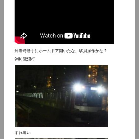
到着時勝手にホームドア開いたな。駅員操作かな？
94K 鷺沼行
すれ違い