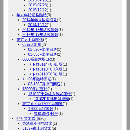
2015/07/25
(1)
2015/07/28
(1)
2015/12/12
(1)
年末年始増発臨時
(3)
2014年年末輸送増発
(1)
2014/12/12
(1)
2014年-15年終夜運転
(1)
2016年-17年終夜運転
(1)
東京メトロ関係
(7)
03系入出場
(2)
03-820F出場回送
(1)
03-836F出場回送
(1)
8000系新木場CR
(3)
メトロ8114FCR出場
(1)
メトロ8110FCR入場
(1)
メトロ8110FCR出場
(1)
ﾒﾄﾛ03系臨時回送
(1)
03-136F長津田回送
(1)
13000系試運転
(1)
13102F東急線入線試運転
(1)
13102F長津田試運転
(1)
東京メトロ17000系関連
(1)
17000系試運転
(1)
東横線PQ検測
(1)
他社貸出借用
(20)
東急車小手指貸出
(1)
5159F東上線貸出
(5)