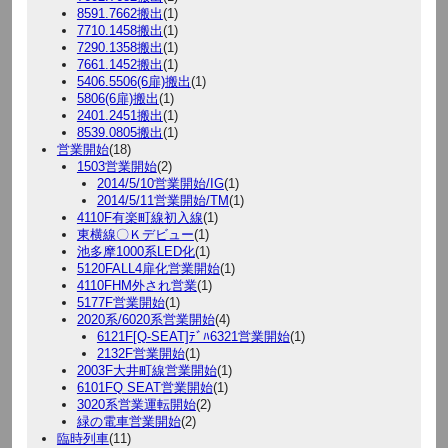
8591.7662搬出
(1)
7710.1458搬出
(1)
7290.1358搬出
(1)
7661.1452搬出
(1)
5406.5506(6扉)搬出
(1)
5806(6扉)搬出
(1)
2401.2451搬出
(1)
8539.0805搬出
(1)
営業開始
(18)
1503営業開始
(2)
2014/5/10営業開始/IG
(1)
2014/5/11営業開始/TM
(1)
4110F有楽町線初入線
(1)
東横線〇Ｋデビュー
(1)
池多摩1000系LED化
(1)
5120FALL4扉化営業開始
(1)
4110FHM外され営業
(1)
5177F営業開始
(1)
2020系/6020系営業開始
(4)
6121F[Q-SEAT]ﾃﾞﾊ6321営業開始
(1)
2132F営業開始
(1)
2003F大井町線営業開始
(1)
6101FQ SEAT営業開始
(1)
3020系営業運転開始
(2)
緑の電車営業開始
(2)
臨時列車
(11)