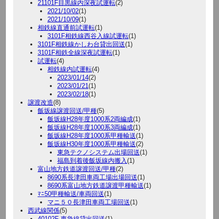
21101F目黒線内深夜試運転
(2)
2021/10/02
(1)
2021/10/09
(1)
相鉄線直通前試運転
(1)
3101F相鉄線西谷入線試運転
(1)
3101F相鉄線かしわ台貸出回送
(1)
3101F相鉄全線深夜試運転
(1)
試運転
(4)
相鉄線内試運転
(4)
2023/01/14
(2)
2023/01/21
(1)
2023/02/18
(1)
譲渡改造
(8)
飯坂線譲渡回送/甲種
(5)
飯坂線H28年度1000系2両編成
(1)
飯坂線H28年度1000系3両編成
(1)
飯坂線H28年度1000系甲種輸送
(1)
飯坂線H30年度1000系甲種輸送
(2)
東急テクノシステム出場回送
(1)
福島到着後飯坂線内搬入
(1)
富山地方鉄道譲渡回送/甲種
(2)
8690系長津田車両工場出場回送
(1)
8690系富山地方鉄道譲渡甲種輸送
(1)
ﾏﾆ50甲種輸送/車両回送
(1)
マニ５０長津田車両工場回送
(1)
西武線関係
(5)
40102F 東急線貸出回送
(1)