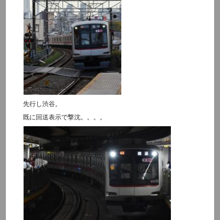
先行し渋谷。
既に回送表示で撃沈。。。。