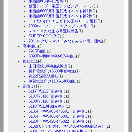
東横線80周年記念号
(1)
仮面ライダー電王ラッピングトレイン
(1)
東横線8000系引退記念イベント第1弾
(1)
東横線8000系引退記念イベント第2弾
(1)
「それいけ！！こどもの国ＧＯ！」運転
(1)
2009年「フラワーエクスプレス号」
(1)
Ｙ１５０たねまる号運転報告
(1)
SUPER COOLBIZ
(1)
2011年クリスマス「みなとみらい号」運転
(1)
廃車搬出
(2)
7915F搬出
(1)
8093F中間車8492-8294搬出
(1)
他社鉄道
(4)
上田電鉄1004編成搬出
(1)
長野電鉄向け8500甲種輸送
(1)
9122F深夜試運転
(1)
伊賀鉄道向け1106-1406搬出
(1)
組換え
(17)
5117F/5122F組み換え
(1)
5107F/5118F組み換え
(1)
5108F/5118F組み換え
(1)
5110F/5119F組み換え
(1)
5105F（ｻﾊ5405-ｻﾊ5501）組み換え
(1)
5106F（ｻﾊ5406-ｻﾊ5801）組み換え
(1)
5120F（ｻﾊ5420-ｻﾊ5822）組み換え
(1)
5102F6ドア組外し（ｻﾊ5405-ｻﾊ5406組込み）
(1)
5111F（ｻﾊ5411-ｻﾊ5502）組み換え
(1)