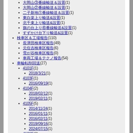
大岡山③番線輸送＆設置
(1)
大岡山②番線輸送＆設置
(1)
二子新地①番線輸送＆設置
(1)
東白楽上り輸送&設置
(1)
北千束上り輸送&設置
(1)
旗の台上り⑥番線輸送&設置
(1)
すずかけ台下り輸送&設置
(1)
検車区＆工場報告
(110)
長津田検車区報告
(49)
元住吉検車区報告
(6)
雪が谷検車区報告
(0)
車両工場＆テクノ報告
(54)
車輪転削回送
(27)
4101F
(1)
2018/3/21
(1)
4103F
(1)
2016/09/19
(1)
4104F
(2)
2018/02/12
(1)
2019/02/11
(1)
4105F
(5)
2014/11/24
(1)
2016/01/11
(1)
2016/02/11
(1)
2019/09/16
(1)
2024/07/15
(1)