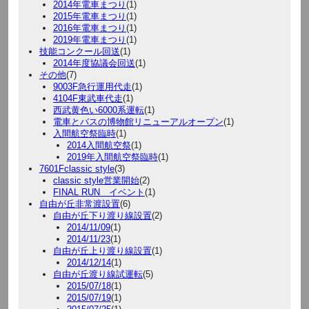
2014年電車まつり
(1)
2015年電車まつり
(1)
2016年電車まつり
(1)
2019年電車まつり
(1)
技能コンクール回送
(1)
2014年度協議会回送
(1)
その他
(7)
9003F急行運用代走
(1)
4104F東武車代走
(1)
西武黄色い6000系運転
(1)
電車とバスの博物館リニューアルオープン
(1)
入間航空祭臨時
(1)
2014入間航空祭
(1)
2019年入間航空祭臨時
(1)
7601Fclassic style
(3)
classic style営業開始
(2)
FINAL RUN イベント
(1)
自由が丘非常渡設置
(6)
自由が丘下り渡り線設置
(2)
2014/11/09
(1)
2014/11/23
(1)
自由が丘上り渡り線設置
(1)
2014/12/14
(1)
自由が丘渡り線試運転
(5)
2015/07/18
(1)
2015/07/19
(1)