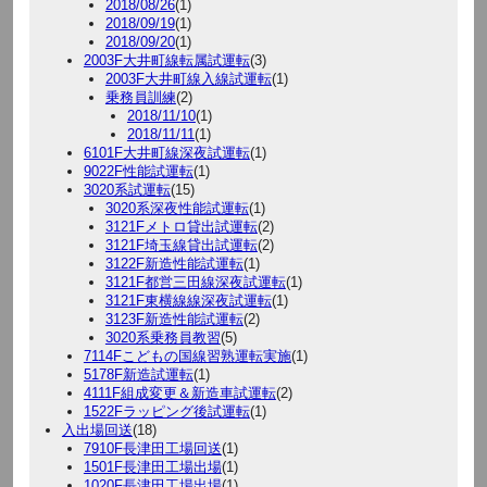
2018/08/26
(1)
2018/09/19
(1)
2018/09/20
(1)
2003F大井町線転属試運転
(3)
2003F大井町線入線試運転
(1)
乗務員訓練
(2)
2018/11/10
(1)
2018/11/11
(1)
6101F大井町線深夜試運転
(1)
9022F性能試運転
(1)
3020系試運転
(15)
3020系深夜性能試運転
(1)
3121Fメトロ貸出試運転
(2)
3121F埼玉線貸出試運転
(2)
3122F新造性能試運転
(1)
3121F都営三田線深夜試運転
(1)
3121F東横線線深夜試運転
(1)
3123F新造性能試運転
(2)
3020系乗務員教習
(5)
7114Fこどもの国線習熟運転実施
(1)
5178F新造試運転
(1)
4111F組成変更＆新造車試運転
(2)
1522Fラッピング後試運転
(1)
入出場回送
(18)
7910F長津田工場回送
(1)
1501F長津田工場出場
(1)
1020F長津田工場出場
(1)