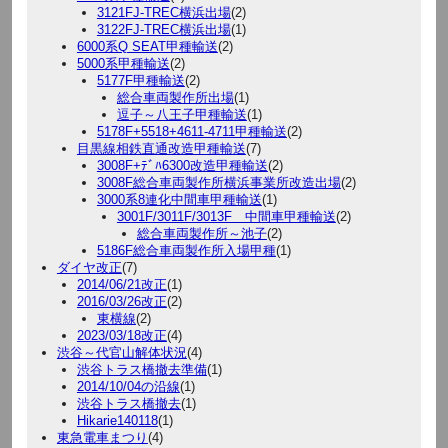
3121FJ-TREC横浜出場
(2)
3122FJ-TREC横浜出場
(1)
6000系Q SEAT甲種輸送
(2)
5000系甲種輸送
(2)
5177F甲種輸送
(2)
総合車両製作所出場
(1)
逗子～八王子甲種輸送
(1)
5178F+5518+4611-4711甲種輸送
(2)
目黒線相鉄直通改造甲種輸送
(7)
3008F+ﾃﾞﾊ6300改造甲種輸送
(2)
3008F総合車両製作所横浜事業所改造出場
(2)
3000系8連化中間車甲種輸送
(1)
3001F/3011F/3013F 中間車甲種輸送
(2)
総合車両製作所～池子
(2)
5186F総合車両製作所入場甲種
(1)
ダイヤ改正
(7)
2014/06/21改正
(1)
2016/03/26改正
(2)
東横線
(2)
2023/03/18改正
(4)
渋谷～代官山解体状況
(4)
渋谷トラス橋撤去準備
(1)
2014/10/04の沿線
(1)
渋谷トラス橋撤去
(1)
Hikarie140118
(1)
東急電車まつり
(4)