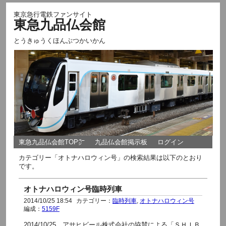
東京急行電鉄ファンサイト
東急九品仏会館
とうきゅうくほんぶつかいかん
東急九品仏会館TOP㌻
九品仏会館掲示板
ログイン
カテゴリー「オトナハロウィン号」の検索結果は以下のとおり
です。
オトナハロウィン号臨時列車
2014/10/25 18:54
カテゴリー：
臨時列車
,
オトナハロウィン号
編成：
5159F
2014/10/25 アサヒビール株式会社の協賛による「ＳＨＩＢ