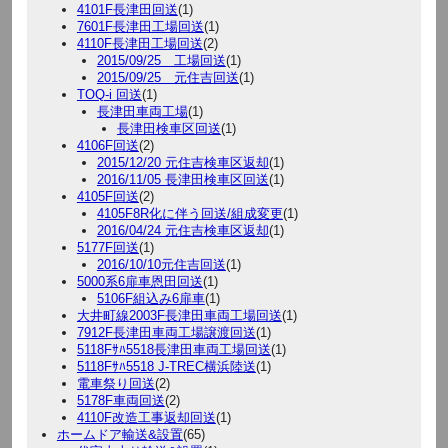
4101F長津田回送
(1)
7601F長津田工場回送
(1)
4110F長津田工場回送
(2)
2015/09/25 工場回送
(1)
2015/09/25 元住吉回送
(1)
TOQ-i 回送
(1)
長津田車両工場
(1)
長津田検車区回送
(1)
4106F回送
(2)
2015/12/20 元住吉検車区返却
(1)
2016/11/05 長津田検車区回送
(1)
4105F回送
(2)
4105F8R化に伴う回送/組成変更
(1)
2016/04/24 元住吉検車区返却
(1)
5177F回送
(1)
2016/10/10元住吉回送
(1)
5000系6扉車恩田回送
(1)
5106F組込み6扉車
(1)
大井町線2003F長津田車両工場回送
(1)
7912F長津田車両工場譲渡回送
(1)
5118Fｻﾊ5518長津田車両工場回送
(1)
5118Fｻﾊ5518 J-TREC横浜陸送
(1)
電車祭り回送
(2)
5178F車両回送
(2)
4110F改造工事返却回送
(1)
ホームドア輸送&設置
(65)