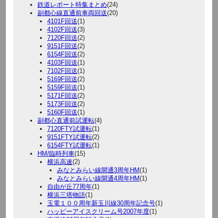
鉄道レポート特集まとめ
(24)
副都心線直通前車両回送
(20)
4101F回送
(1)
4102F回送
(3)
7120F回送
(2)
9151F回送
(2)
6154F回送
(2)
4103F回送
(1)
7102F回送
(1)
5169F回送
(2)
5159F回送
(1)
5171F回送
(2)
5173F回送
(2)
5160F回送
(1)
副都心直通前試運転
(4)
7120FTY試運転
(1)
9151FTY試運転
(2)
6154FTY試運転
(1)
HM/臨時列車
(15)
横浜高速
(2)
みなとみらい線開通3周年HM
(1)
みなとみらい線開通4周年HM
(1)
自由が丘77周年
(1)
横浜三塔物語
(1)
玉電１００周年新玉川線30周年記念号
(1)
ハッピーアイスクリーム号2007年度
(1)