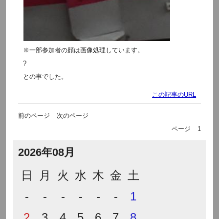
※一部参加者の顔は画像処理しています。
?
との事でした。
この記事のURL
前のページ
次のページ
ページ
1
2026年08月
日
月
火
水
木
金
土
-
-
-
-
-
-
1
2
3
4
5
6
7
8