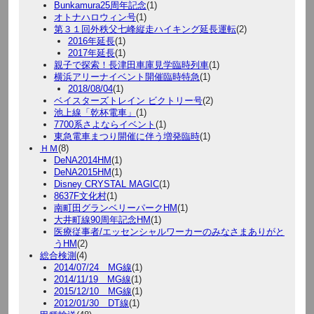
Bunkamura25周年記念
(1)
オトナハロウィン号
(1)
第３１回外秩父七峰縦走ハイキング延長運転
(2)
2016年延長
(1)
2017年延長
(1)
親子で探索！長津田車庫見学臨時列車
(1)
横浜アリーナイベント開催臨時特急
(1)
2018/08/04
(1)
ベイスターズトレイン ビクトリー号
(2)
池上線「乾杯電車」
(1)
7700系さよならイベント
(1)
東急電車まつり開催に伴う増発臨時
(1)
ＨＭ
(8)
DeNA2014HM
(1)
DeNA2015HM
(1)
Disney CRYSTAL MAGIC
(1)
8637F文化村
(1)
南町田グランベリーパークHM
(1)
大井町線90周年記念HM
(1)
医療従事者/エッセンシャルワーカーのみなさまありがと
うHM
(2)
総合検測
(4)
2014/07/24 MG線
(1)
2014/11/19 MG線
(1)
2015/12/10 MG線
(1)
2012/01/30 DT線
(1)