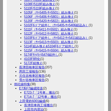
5108F/5118F組み換え
(1)
5110F/5119F組み換え
(1)
5105F（ｻﾊ5405-ｻﾊ5501）組み換え
(1)
5106F（ｻﾊ5406-ｻﾊ5801）組み換え
(1)
5120F（ｻﾊ5420-ｻﾊ5822）組み換え
(1)
5102F6ドア組外し（ｻﾊ5405-ｻﾊ5406組込み）
(1)
5111F（ｻﾊ5411-ｻﾊ5502）組み換え
(1)
5112F（ｻﾊ5412-ｻﾊ5802）組み換え
(1)
5103F6ドア組外し（ｻﾊ5412-ｻﾊ5411組込み）
(1)
5113F（ｻﾊ5413-ｻﾊ5503）組み換え
(1)
5114F組み換え&5104F6ドア組外し
(1)
5115F（ｻﾊ5415-ｻﾊ5504）組み換え
(1)
5174Fｻﾊ(ﾓﾊ)5474組外し
(1)
4103F8R化
(1)
5172F組換え
(1)
長津田検車区報告
(207)
恩田工場報告
(136)
元住吉検車区報告
(14)
雪が谷検車区報告
(2)
他社線特集
(38)
E7系F7編成陸送
(2)
E723-7「1号車」搬出
(1)
E714-7「12号車」搬出
(1)
上田電鉄6001編成
(6)
長津田車両工場搬出
(1)
上田市内滞泊
(1)