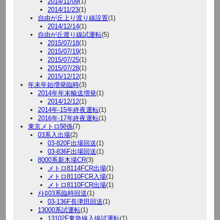
2014/11/09
(1)
2014/11/23
(1)
自由が丘上り渡り線設置
(1)
2014/12/14
(1)
自由が丘渡り線試運転
(5)
2015/07/18
(1)
2015/07/19
(1)
2015/07/25
(1)
2015/07/28
(1)
2015/12/12
(1)
年末年始増発臨時
(3)
2014年年末輸送増発
(1)
2014/12/12
(1)
2014年-15年終夜運転
(1)
2016年-17年終夜運転
(1)
東京メトロ関係
(7)
03系入出場
(2)
03-820F出場回送
(1)
03-836F出場回送
(1)
8000系新木場CR
(3)
メトロ8114FCR出場
(1)
メトロ8110FCR入場
(1)
メトロ8110FCR出場
(1)
ﾒﾄﾛ03系臨時回送
(1)
03-136F長津田回送
(1)
13000系試運転
(1)
13102F東急線入線試運転
(1)