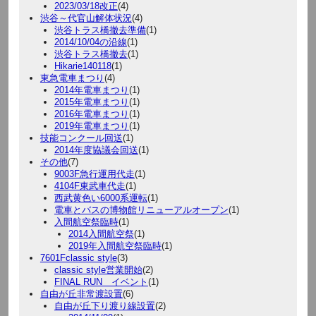
2023/03/18改正
(4)
渋谷～代官山解体状況
(4)
渋谷トラス橋撤去準備
(1)
2014/10/04の沿線
(1)
渋谷トラス橋撤去
(1)
Hikarie140118
(1)
東急電車まつり
(4)
2014年電車まつり
(1)
2015年電車まつり
(1)
2016年電車まつり
(1)
2019年電車まつり
(1)
技能コンクール回送
(1)
2014年度協議会回送
(1)
その他
(7)
9003F急行運用代走
(1)
4104F東武車代走
(1)
西武黄色い6000系運転
(1)
電車とバスの博物館リニューアルオープン
(1)
入間航空祭臨時
(1)
2014入間航空祭
(1)
2019年入間航空祭臨時
(1)
7601Fclassic style
(3)
classic style営業開始
(2)
FINAL RUN イベント
(1)
自由が丘非常渡設置
(6)
自由が丘下り渡り線設置
(2)