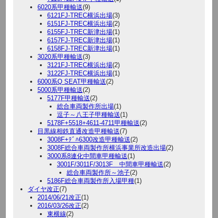
6020系甲種輸送
(9)
6121FJ-TREC横浜出場
(3)
6151FJ-TREC横浜出場
(2)
6155FJ-TREC新津出場
(1)
6157FJ-TREC新津出場
(1)
6158FJ-TREC新津出場
(1)
3020系甲種輸送
(3)
3121FJ-TREC横浜出場
(2)
3122FJ-TREC横浜出場
(1)
6000系Q SEAT甲種輸送
(2)
5000系甲種輸送
(2)
5177F甲種輸送
(2)
総合車両製作所出場
(1)
逗子～八王子甲種輸送
(1)
5178F+5518+4611-4711甲種輸送
(2)
目黒線相鉄直通改造甲種輸送
(7)
3008F+ﾃﾞﾊ6300改造甲種輸送
(2)
3008F総合車両製作所横浜事業所改造出場
(2)
3000系8連化中間車甲種輸送
(1)
3001F/3011F/3013F 中間車甲種輸送
(2)
総合車両製作所～池子
(2)
5186F総合車両製作所入場甲種
(1)
ダイヤ改正
(7)
2014/06/21改正
(1)
2016/03/26改正
(2)
東横線
(2)