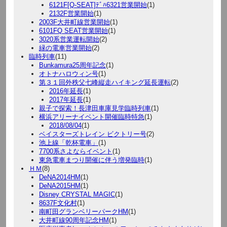
6121F[Q-SEAT]ﾃﾞﾊ6321営業開始
(1)
2132F営業開始
(1)
2003F大井町線営業開始
(1)
6101FQ SEAT営業開始
(1)
3020系営業運転開始
(2)
緑の電車営業開始
(2)
臨時列車
(11)
Bunkamura25周年記念
(1)
オトナハロウィン号
(1)
第３１回外秩父七峰縦走ハイキング延長運転
(2)
2016年延長
(1)
2017年延長
(1)
親子で探索！長津田車庫見学臨時列車
(1)
横浜アリーナイベント開催臨時特急
(1)
2018/08/04
(1)
ベイスターズトレイン ビクトリー号
(2)
池上線「乾杯電車」
(1)
7700系さよならイベント
(1)
東急電車まつり開催に伴う増発臨時
(1)
ＨＭ
(8)
DeNA2014HM
(1)
DeNA2015HM
(1)
Disney CRYSTAL MAGIC
(1)
8637F文化村
(1)
南町田グランベリーパークHM
(1)
大井町線90周年記念HM
(1)