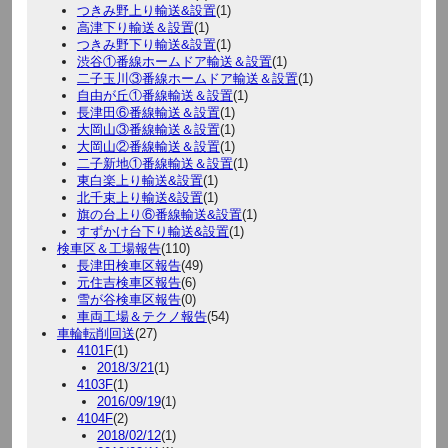
つきみ野上り輸送&設置
(1)
高津下り輸送＆設置
(1)
つきみ野下り輸送&設置
(1)
渋谷①番線ホームドア輸送＆設置
(1)
二子玉川③番線ホームドア輸送＆設置
(1)
自由が丘①番線輸送＆設置
(1)
長津田⑥番線輸送＆設置
(1)
大岡山③番線輸送＆設置
(1)
大岡山②番線輸送＆設置
(1)
二子新地①番線輸送＆設置
(1)
東白楽上り輸送&設置
(1)
北千束上り輸送&設置
(1)
旗の台上り⑥番線輸送&設置
(1)
すずかけ台下り輸送&設置
(1)
検車区＆工場報告
(110)
長津田検車区報告
(49)
元住吉検車区報告
(6)
雪が谷検車区報告
(0)
車両工場＆テクノ報告
(54)
車輪転削回送
(27)
4101F
(1)
2018/3/21
(1)
4103F
(1)
2016/09/19
(1)
4104F
(2)
2018/02/12
(1)