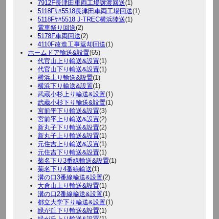
7912F長津田車両工場譲渡回送
(1)
5118Fｻﾊ5518長津田車両工場回送
(1)
5118Fｻﾊ5518 J-TREC横浜陸送
(1)
電車祭り回送
(2)
5178F車両回送
(2)
4110F改造工事返却回送
(1)
ホームドア輸送&設置
(65)
代官山上り輸送&設置
(1)
代官山下り輸送&設置
(1)
横浜上り輸送&設置
(1)
横浜下り輸送&設置
(1)
武蔵小杉上り輸送&設置
(1)
武蔵小杉下り輸送&設置
(1)
宮前平下り輸送&設置
(3)
宮前平上り輸送&設置
(2)
新丸子下り輸送&設置
(2)
新丸子上り輸送&設置
(1)
元住吉上り輸送&設置
(1)
元住吉下り輸送&設置
(1)
菊名下り3番線輸送&設置
(1)
菊名下り4番線輸送
(1)
溝の口3番線輸送&設置
(2)
大倉山上り輸送&設置
(1)
溝の口2番線輸送&設置
(1)
都立大学下り輸送&設置
(1)
緑が丘下り輸送&設置
(1)
緑が丘上り輸送&設置
(1)