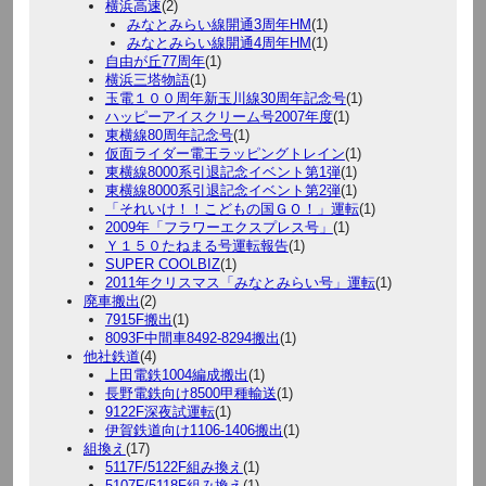
横浜高速
(2)
みなとみらい線開通3周年HM
(1)
みなとみらい線開通4周年HM
(1)
自由が丘77周年
(1)
横浜三塔物語
(1)
玉電１００周年新玉川線30周年記念号
(1)
ハッピーアイスクリーム号2007年度
(1)
東横線80周年記念号
(1)
仮面ライダー電王ラッピングトレイン
(1)
東横線8000系引退記念イベント第1弾
(1)
東横線8000系引退記念イベント第2弾
(1)
「それいけ！！こどもの国ＧＯ！」運転
(1)
2009年「フラワーエクスプレス号」
(1)
Ｙ１５０たねまる号運転報告
(1)
SUPER COOLBIZ
(1)
2011年クリスマス「みなとみらい号」運転
(1)
廃車搬出
(2)
7915F搬出
(1)
8093F中間車8492-8294搬出
(1)
他社鉄道
(4)
上田電鉄1004編成搬出
(1)
長野電鉄向け8500甲種輸送
(1)
9122F深夜試運転
(1)
伊賀鉄道向け1106-1406搬出
(1)
組換え
(17)
5117F/5122F組み換え
(1)
5107F/5118F組み換え
(1)