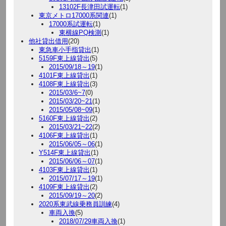
13102F長津田試運転
(1)
東京メトロ17000系関連
(1)
17000系試運転
(1)
東横線PQ検測
(1)
他社貸出借用
(20)
東急車小手指貸出
(1)
5159F東上線貸出
(5)
2015/09/18～19
(1)
4101F東上線貸出
(1)
4108F東上線貸出
(3)
2015/03/6~7
(0)
2015/03/20~21
(1)
2015/05/08~09
(1)
5160F東上線貸出
(2)
2015/03/21~22
(2)
4106F東上線貸出
(1)
2015/06/05～06
(1)
Y514F東上線貸出
(1)
2015/06/06～07
(1)
4103F東上線貸出
(1)
2015/07/17～19
(1)
4109F東上線貸出
(2)
2015/09/19～20
(2)
2020系東武線乗務員訓練
(4)
車両入換
(5)
2018/07/29車両入換
(1)