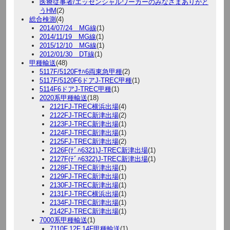
医療従事者/エッセンシャルワーカーのみなさまありがと
うHM
(2)
総合検測
(4)
2014/07/24 MG線
(1)
2014/11/19 MG線
(1)
2015/12/10 MG線
(1)
2012/01/30 DT線
(1)
甲種輸送
(48)
5117F/5120Fｻﾊ6両東急甲種
(2)
5117F/5120F6ドアJ-TREC甲種
(1)
5114F6ドアJ-TREC甲種
(1)
2020系甲種輸送
(18)
2121FJ-TREC横浜出場
(4)
2122FJ-TREC新津出場
(2)
2123FJ-TREC新津出場
(1)
2124FJ-TREC新津出場
(1)
2125FJ-TREC新津出場
(2)
2126F(ﾃﾞﾊ6321)J-TREC新津出場
(1)
2127F(ﾃﾞﾊ6322)J-TREC新津出場
(1)
2128FJ-TREC新津出場
(1)
2129FJ-TREC新津出場
(1)
2130FJ-TREC新津出場
(1)
2131FJ-TREC横浜出場
(1)
2134FJ-TREC新津出場
(1)
2142FJ-TREC新津出場
(1)
7000系甲種輸送
(1)
7110F.12F.14F甲種輸送
(1)