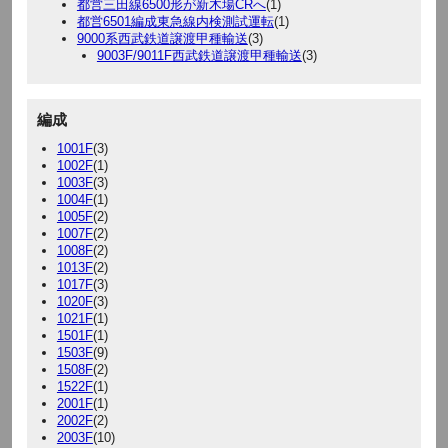
都営三田線6500形が新木場CRへ
(1)
都営6501編成東急線内検測試運転
(1)
9000系西武鉄道譲渡甲種輸送
(3)
9003F/9011F西武鉄道譲渡甲種輸送
(3)
編成
1001F
(3)
1002F
(1)
1003F
(3)
1004F
(1)
1005F
(2)
1007F
(2)
1008F
(2)
1013F
(2)
1017F
(3)
1020F
(3)
1021F
(1)
1501F
(1)
1503F
(9)
1508F
(2)
1522F
(1)
2001F
(1)
2002F
(2)
2003F
(10)