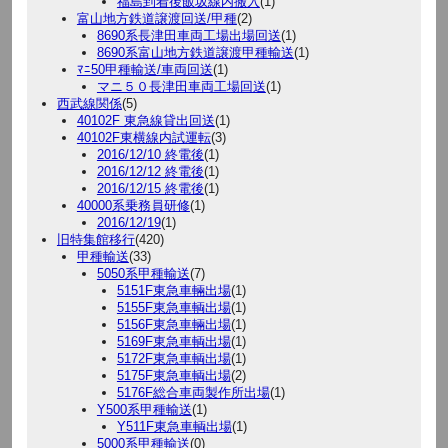
福島到着後飯坂線内搬入
(1)
富山地方鉄道譲渡回送/甲種
(2)
8690系長津田車両工場出場回送
(1)
8690系富山地方鉄道譲渡甲種輸送
(1)
ﾏﾆ50甲種輸送/車両回送
(1)
マニ５０長津田車両工場回送
(1)
西武線関係
(5)
40102F 東急線貸出回送
(1)
40102F東横線内試運転
(3)
2016/12/10 終電後
(1)
2016/12/12 終電後
(1)
2016/12/15 終電後
(1)
40000系乗務員研修
(1)
2016/12/19
(1)
旧特集館移行
(420)
甲種輸送
(33)
5050系甲種輸送
(7)
5151F東急車輛出場
(1)
5155F東急車輌出場
(1)
5156F東急車輛出場
(1)
5169F東急車輌出場
(1)
5172F東急車輌出場
(1)
5175F東急車輌出場
(2)
5176F総合車両製作所出場
(1)
Y500系甲種輸送
(1)
Y511F東急車輌出場
(1)
5000系甲種輸送
(0)