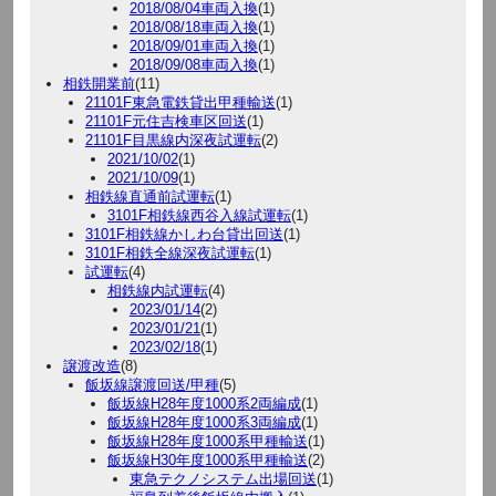
2018/08/04車両入換
(1)
2018/08/18車両入換
(1)
2018/09/01車両入換
(1)
2018/09/08車両入換
(1)
相鉄開業前
(11)
21101F東急電鉄貸出甲種輸送
(1)
21101F元住吉検車区回送
(1)
21101F目黒線内深夜試運転
(2)
2021/10/02
(1)
2021/10/09
(1)
相鉄線直通前試運転
(1)
3101F相鉄線西谷入線試運転
(1)
3101F相鉄線かしわ台貸出回送
(1)
3101F相鉄全線深夜試運転
(1)
試運転
(4)
相鉄線内試運転
(4)
2023/01/14
(2)
2023/01/21
(1)
2023/02/18
(1)
譲渡改造
(8)
飯坂線譲渡回送/甲種
(5)
飯坂線H28年度1000系2両編成
(1)
飯坂線H28年度1000系3両編成
(1)
飯坂線H28年度1000系甲種輸送
(1)
飯坂線H30年度1000系甲種輸送
(2)
東急テクノシステム出場回送
(1)