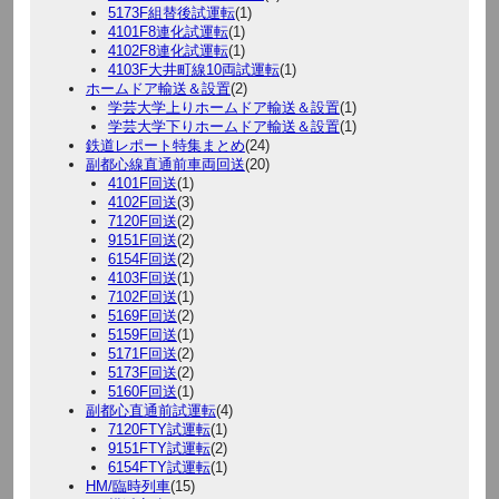
5173F組替後試運転
(1)
4101F8連化試運転
(1)
4102F8連化試運転
(1)
4103F大井町線10両試運転
(1)
ホームドア輸送＆設置
(2)
学芸大学上りホームドア輸送＆設置
(1)
学芸大学下りホームドア輸送＆設置
(1)
鉄道レポート特集まとめ
(24)
副都心線直通前車両回送
(20)
4101F回送
(1)
4102F回送
(3)
7120F回送
(2)
9151F回送
(2)
6154F回送
(2)
4103F回送
(1)
7102F回送
(1)
5169F回送
(2)
5159F回送
(1)
5171F回送
(2)
5173F回送
(2)
5160F回送
(1)
副都心直通前試運転
(4)
7120FTY試運転
(1)
9151FTY試運転
(2)
6154FTY試運転
(1)
HM/臨時列車
(15)