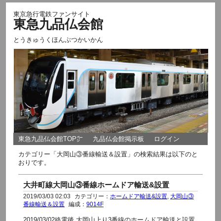
東京急行電鉄ファンサイト
東急九品仏会館
とうきゅうくほんぶつかいかん
東急九品仏会館TOP㌻
九品仏会館掲示板
ログイン
カテゴリー「大岡山③番線輸送＆設置」の検索結果は以下のと
おりです。
大井町線大岡山③番線ホームドア輸送&設置
2019/03/03 02:03
カテゴリー：
ホームドア輸送&設置
,
大岡山③
番線輸送＆設置
編成：
9014F
2019/03/02終電後 大岡山上り3番線のホームドア輸送と設置