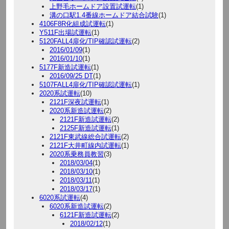
上野毛ホームドア設置試運転
(1)
溝の口駅1.4番線ホームドア結合試験
(1)
4106F8R化組成試運転
(1)
Y511F出場試運転
(1)
5120FALL4扉化/TIP確認試運転
(2)
2016/01/09
(1)
2016/01/10
(1)
5177F新造試運転
(1)
2016/09/25 DT
(1)
5107FALL4扉化/TIP確認試運転
(1)
2020系試運転
(10)
2121F深夜試運転
(1)
2020系新造試運転
(2)
2121F新造試運転
(2)
2125F新造試運転
(1)
2121F東武線総合試運転
(2)
2121F大井町線内試運転
(1)
2020系乗務員教習
(3)
2018/03/04
(1)
2018/03/10
(1)
2018/03/11
(1)
2018/03/17
(1)
6020系試運転
(4)
6020系新造試運転
(2)
6121F新造試運転
(2)
2018/02/12
(1)