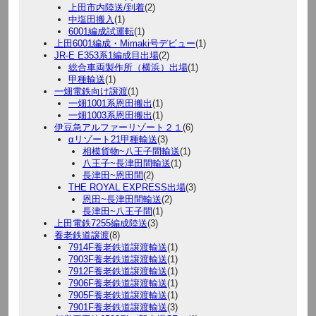
上田市内陸送/到着
(2)
中塩田搬入
(1)
6001編成試運転
(1)
上田6001編成・Mimaki号デビュー
(1)
JR-E E353系1編成目出場
(2)
総合車両製作所（横浜）出場
(1)
甲種輸送
(1)
一畑電鉄向け譲渡
(1)
一畑1001系恩田搬出
(1)
一畑1003系恩田搬出
(1)
伊豆急アルファーリゾート２１
(6)
αリゾート21甲種輸送
(3)
相模貨物~八王子間輸送
(1)
八王子~長津田間輸送
(1)
長津田~恩田間
(2)
THE ROYAL EXPRESS出場
(3)
恩田~長津田間輸送
(2)
長津田~八王子間
(1)
上田電鉄7255編成陸送
(3)
養老鉄道譲渡
(8)
7914F養老鉄道譲渡輸送
(1)
7903F養老鉄道譲渡輸送
(1)
7912F養老鉄道譲渡輸送
(1)
7906F養老鉄道譲渡輸送
(1)
7905F養老鉄道譲渡輸送
(1)
7901F養老鉄道譲渡輸送
(3)