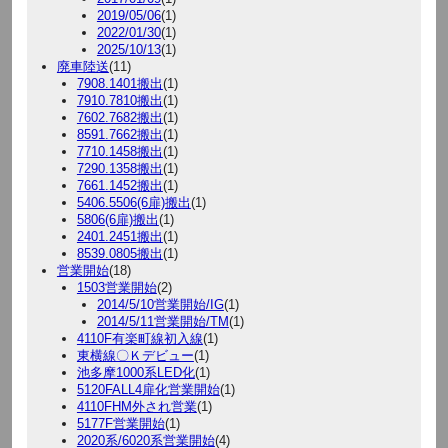
2019/05/06
(1)
2022/01/30
(1)
2025/10/13
(1)
廃車陸送
(11)
7908.1401搬出
(1)
7910.7810搬出
(1)
7602.7682搬出
(1)
8591.7662搬出
(1)
7710.1458搬出
(1)
7290.1358搬出
(1)
7661.1452搬出
(1)
5406.5506(6扉)搬出
(1)
5806(6扉)搬出
(1)
2401.2451搬出
(1)
8539.0805搬出
(1)
営業開始
(18)
1503営業開始
(2)
2014/5/10営業開始/IG
(1)
2014/5/11営業開始/TM
(1)
4110F有楽町線初入線
(1)
東横線〇Ｋデビュー
(1)
池多摩1000系LED化
(1)
5120FALL4扉化営業開始
(1)
4110FHM外され営業
(1)
5177F営業開始
(1)
2020系/6020系営業開始
(4)