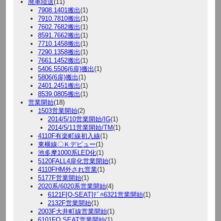
廃車陸送
(11)
7908.1401搬出
(1)
7910.7810搬出
(1)
7602.7682搬出
(1)
8591.7662搬出
(1)
7710.1458搬出
(1)
7290.1358搬出
(1)
7661.1452搬出
(1)
5406.5506(6扉)搬出
(1)
5806(6扉)搬出
(1)
2401.2451搬出
(1)
8539.0805搬出
(1)
営業開始
(18)
1503営業開始
(2)
2014/5/10営業開始/IG
(1)
2014/5/11営業開始/TM
(1)
4110F有楽町線初入線
(1)
東横線〇Ｋデビュー
(1)
池多摩1000系LED化
(1)
5120FALL4扉化営業開始
(1)
4110FHM外され営業
(1)
5177F営業開始
(1)
2020系/6020系営業開始
(4)
6121F[Q-SEAT]ﾃﾞﾊ6321営業開始
(1)
2132F営業開始
(1)
2003F大井町線営業開始
(1)
6101FQ SEAT営業開始
(1)