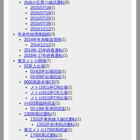
自由が丘渡り線試運転
(5)
2015/07/18
(1)
2015/07/19
(1)
2015/07/25
(1)
2015/07/28
(1)
2015/12/12
(1)
年末年始増発臨時
(3)
2014年年末輸送増発
(1)
2014/12/12
(1)
2014年-15年終夜運転
(1)
2016年-17年終夜運転
(1)
東京メトロ関係
(7)
03系入出場
(2)
03-820F出場回送
(1)
03-836F出場回送
(1)
8000系新木場CR
(3)
メトロ8114FCR出場
(1)
メトロ8110FCR入場
(1)
メトロ8110FCR出場
(1)
ﾒﾄﾛ03系臨時回送
(1)
03-136F長津田回送
(1)
13000系試運転
(1)
13102F東急線入線試運転
(1)
13102F長津田試運転
(1)
東京メトロ17000系関連
(1)
17000系試運転
(1)