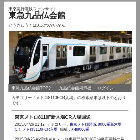
東京急行電鉄ファンサイト
東急九品仏会館
とうきゅうくほんぶつかいかん
東急九品仏会館TOP㌻
九品仏会館掲示板
ログイン
カテゴリー「メトロ8110FCR入場」の検索結果は以下のとおり
です。
東京メトロ8110F新木場CR入場回送
2015/04/26 21:12
カテゴリー：
東京メトロ関係
,
8000系新木場
CR
,
メトロ8110FCR入場
編成：
ﾒﾄﾛ8000系
2015/04/25 終電後東京メトロ半蔵門線8110Fが機器更新の為