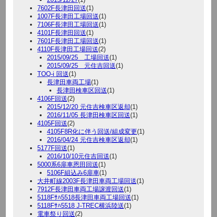
7602F長津田回送
(1)
1007F長津田工場回送
(1)
7106F長津田工場回送
(1)
4101F長津田回送
(1)
7601F長津田工場回送
(1)
4110F長津田工場回送
(2)
2015/09/25 工場回送
(1)
2015/09/25 元住吉回送
(1)
TOQ-i 回送
(1)
長津田車両工場
(1)
長津田検車区回送
(1)
4106F回送
(2)
2015/12/20 元住吉検車区返却
(1)
2016/11/05 長津田検車区回送
(1)
4105F回送
(2)
4105F8R化に伴う回送/組成変更
(1)
2016/04/24 元住吉検車区返却
(1)
5177F回送
(1)
2016/10/10元住吉回送
(1)
5000系6扉車恩田回送
(1)
5106F組込み6扉車
(1)
大井町線2003F長津田車両工場回送
(1)
7912F長津田車両工場譲渡回送
(1)
5118Fｻﾊ5518長津田車両工場回送
(1)
5118Fｻﾊ5518 J-TREC横浜陸送
(1)
電車祭り回送
(2)