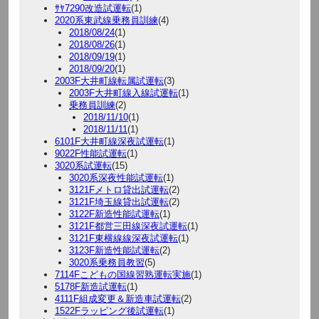
ｻﾔ7290改造試運転
(1)
2020系東武線乗務員訓練
(4)
2018/08/24
(1)
2018/08/26
(1)
2018/09/19
(1)
2018/09/20
(1)
2003F大井町線転属試運転
(3)
2003F大井町線入線試運転
(1)
乗務員訓練
(2)
2018/11/10
(1)
2018/11/11
(1)
6101F大井町線深夜試運転
(1)
9022F性能試運転
(1)
3020系試運転
(15)
3020系深夜性能試運転
(1)
3121Fメトロ貸出試運転
(2)
3121F埼玉線貸出試運転
(2)
3122F新造性能試運転
(1)
3121F都営三田線深夜試運転
(1)
3121F東横線線深夜試運転
(1)
3123F新造性能試運転
(2)
3020系乗務員教習
(5)
7114Fこどもの国線習熟運転実施
(1)
5178F新造試運転
(1)
4111F組成変更＆新造車試運転
(2)
1522Fラッピング後試運転
(1)