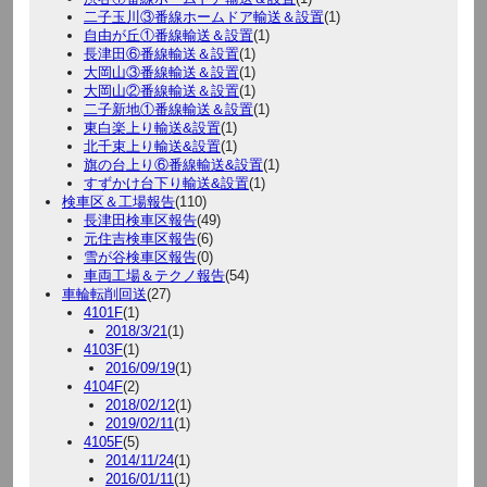
二子玉川③番線ホームドア輸送＆設置
(1)
自由が丘①番線輸送＆設置
(1)
長津田⑥番線輸送＆設置
(1)
大岡山③番線輸送＆設置
(1)
大岡山②番線輸送＆設置
(1)
二子新地①番線輸送＆設置
(1)
東白楽上り輸送&設置
(1)
北千束上り輸送&設置
(1)
旗の台上り⑥番線輸送&設置
(1)
すずかけ台下り輸送&設置
(1)
検車区＆工場報告
(110)
長津田検車区報告
(49)
元住吉検車区報告
(6)
雪が谷検車区報告
(0)
車両工場＆テクノ報告
(54)
車輪転削回送
(27)
4101F
(1)
2018/3/21
(1)
4103F
(1)
2016/09/19
(1)
4104F
(2)
2018/02/12
(1)
2019/02/11
(1)
4105F
(5)
2014/11/24
(1)
2016/01/11
(1)