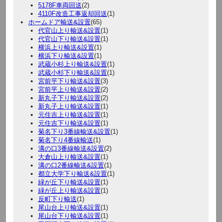
5178F車両回送
(2)
4110F改造工事返却回送
(1)
ホームドア輸送&設置
(65)
代官山上り輸送&設置
(1)
代官山下り輸送&設置
(1)
横浜上り輸送&設置
(1)
横浜下り輸送&設置
(1)
武蔵小杉上り輸送&設置
(1)
武蔵小杉下り輸送&設置
(1)
宮前平下り輸送&設置
(3)
宮前平上り輸送&設置
(2)
新丸子下り輸送&設置
(2)
新丸子上り輸送&設置
(1)
元住吉上り輸送&設置
(1)
元住吉下り輸送&設置
(1)
菊名下り3番線輸送&設置
(1)
菊名下り4番線輸送
(1)
溝の口3番線輸送&設置
(2)
大倉山上り輸送&設置
(1)
溝の口2番線輸送&設置
(1)
都立大学下り輸送&設置
(1)
緑が丘下り輸送&設置
(1)
緑が丘上り輸送&設置
(1)
反町下り輸送
(1)
尾山台上り輸送&設置
(1)
尾山台下り輸送&設置
(1)