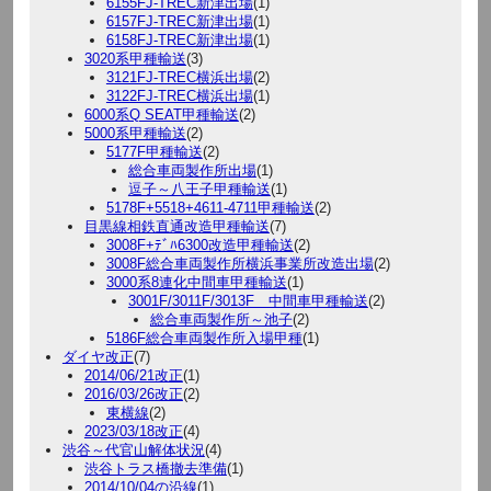
6155FJ-TREC新津出場
(1)
6157FJ-TREC新津出場
(1)
6158FJ-TREC新津出場
(1)
3020系甲種輸送
(3)
3121FJ-TREC横浜出場
(2)
3122FJ-TREC横浜出場
(1)
6000系Q SEAT甲種輸送
(2)
5000系甲種輸送
(2)
5177F甲種輸送
(2)
総合車両製作所出場
(1)
逗子～八王子甲種輸送
(1)
5178F+5518+4611-4711甲種輸送
(2)
目黒線相鉄直通改造甲種輸送
(7)
3008F+ﾃﾞﾊ6300改造甲種輸送
(2)
3008F総合車両製作所横浜事業所改造出場
(2)
3000系8連化中間車甲種輸送
(1)
3001F/3011F/3013F 中間車甲種輸送
(2)
総合車両製作所～池子
(2)
5186F総合車両製作所入場甲種
(1)
ダイヤ改正
(7)
2014/06/21改正
(1)
2016/03/26改正
(2)
東横線
(2)
2023/03/18改正
(4)
渋谷～代官山解体状況
(4)
渋谷トラス橋撤去準備
(1)
2014/10/04の沿線
(1)