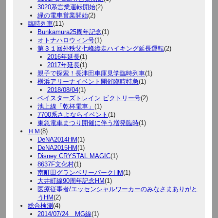
3020系営業運転開始
(2)
緑の電車営業開始
(2)
臨時列車
(11)
Bunkamura25周年記念
(1)
オトナハロウィン号
(1)
第３１回外秩父七峰縦走ハイキング延長運転
(2)
2016年延長
(1)
2017年延長
(1)
親子で探索！長津田車庫見学臨時列車
(1)
横浜アリーナイベント開催臨時特急
(1)
2018/08/04
(1)
ベイスターズトレイン ビクトリー号
(2)
池上線「乾杯電車」
(1)
7700系さよならイベント
(1)
東急電車まつり開催に伴う増発臨時
(1)
ＨＭ
(8)
DeNA2014HM
(1)
DeNA2015HM
(1)
Disney CRYSTAL MAGIC
(1)
8637F文化村
(1)
南町田グランベリーパークHM
(1)
大井町線90周年記念HM
(1)
医療従事者/エッセンシャルワーカーのみなさまありがと
うHM
(2)
総合検測
(4)
2014/07/24 MG線
(1)