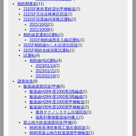
相鉄開業前
(11)
21101F東急電鉄貸出甲種輸送
(1)
21101F元住吉検車区回送
(1)
21101F目黒線内深夜試運転
(2)
2021/10/02
(1)
2021/10/09
(1)
相鉄線直通前試運転
(1)
3101F相鉄線西谷入線試運転
(1)
3101F相鉄線かしわ台貸出回送
(1)
3101F相鉄全線深夜試運転
(1)
試運転
(4)
相鉄線内試運転
(4)
2023/01/14
(2)
2023/01/21
(1)
2023/02/18
(1)
譲渡改造
(8)
飯坂線譲渡回送/甲種
(5)
飯坂線H28年度1000系2両編成
(1)
飯坂線H28年度1000系3両編成
(1)
飯坂線H28年度1000系甲種輸送
(1)
飯坂線H30年度1000系甲種輸送
(2)
東急テクノシステム出場回送
(1)
福島到着後飯坂線内搬入
(1)
富山地方鉄道譲渡回送/甲種
(2)
8690系長津田車両工場出場回送
(1)
8690系富山地方鉄道譲渡甲種輸送
(1)