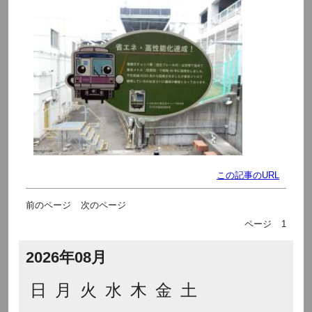
この記事のURL
前のページ
次のページ
ページ
1
2026年08月
日
月
火
水
木
金
土