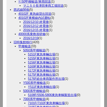
ﾏﾆ50甲種輸送/車両回送
(1)
マニ５０長津田車両工場回送
(1)
西武線関係
(5)
40102F 東急線貸出回送
(1)
40102F東横線内試運転
(3)
2016/12/10 終電後
(1)
2016/12/12 終電後
(1)
2016/12/15 終電後
(1)
40000系乗務員研修
(1)
2016/12/19
(1)
旧特集館移行
(420)
甲種輸送
(33)
5050系甲種輸送
(7)
5151F東急車輛出場
(1)
5155F東急車輌出場
(1)
5156F東急車輛出場
(1)
5169F東急車輌出場
(1)
5172F東急車輌出場
(1)
5175F東急車輌出場
(2)
5176F総合車両製作所出場
(1)
Y500系甲種輸送
(1)
Y511F東急車輌出場
(1)
5000系甲種輸送
(0)
5108F/5506-5806東急車輌製造出場
(0)
7000系甲種輸送
(4)
7101F/7102F東急車輛出場
(1)