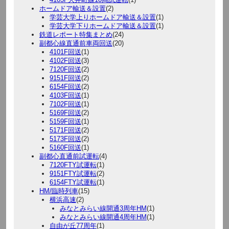
ホームドア輸送＆設置
(2)
学芸大学上りホームドア輸送＆設置
(1)
学芸大学下りホームドア輸送＆設置
(1)
鉄道レポート特集まとめ
(24)
副都心線直通前車両回送
(20)
4101F回送
(1)
4102F回送
(3)
7120F回送
(2)
9151F回送
(2)
6154F回送
(2)
4103F回送
(1)
7102F回送
(1)
5169F回送
(2)
5159F回送
(1)
5171F回送
(2)
5173F回送
(2)
5160F回送
(1)
副都心直通前試運転
(4)
7120FTY試運転
(1)
9151FTY試運転
(2)
6154FTY試運転
(1)
HM/臨時列車
(15)
横浜高速
(2)
みなとみらい線開通3周年HM
(1)
みなとみらい線開通4周年HM
(1)
自由が丘77周年
(1)