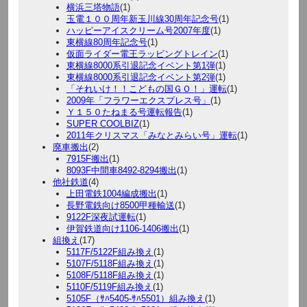
横浜三塔物語
(1)
玉電１００周年新玉川線30周年記念号
(1)
ハッピーアイスクリーム号2007年度
(1)
東横線80周年記念号
(1)
仮面ライダー電王ラッピングトレイン
(1)
東横線8000系引退記念イベント第1弾
(1)
東横線8000系引退記念イベント第2弾
(1)
「それいけ！！こどもの国ＧＯ！」運転
(1)
2009年「フラワーエクスプレス号」
(1)
Ｙ１５０たねまる号運転報告
(1)
SUPER COOLBIZ
(1)
2011年クリスマス「みなとみらい号」運転
(1)
廃車搬出
(2)
7915F搬出
(1)
8093F中間車8492-8294搬出
(1)
他社鉄道
(4)
上田電鉄1004編成搬出
(1)
長野電鉄向け8500甲種輸送
(1)
9122F深夜試運転
(1)
伊賀鉄道向け1106-1406搬出
(1)
組換え
(17)
5117F/5122F組み換え
(1)
5107F/5118F組み換え
(1)
5108F/5118F組み換え
(1)
5110F/5119F組み換え
(1)
5105F（ｻﾊ5405-ｻﾊ5501）組み換え
(1)