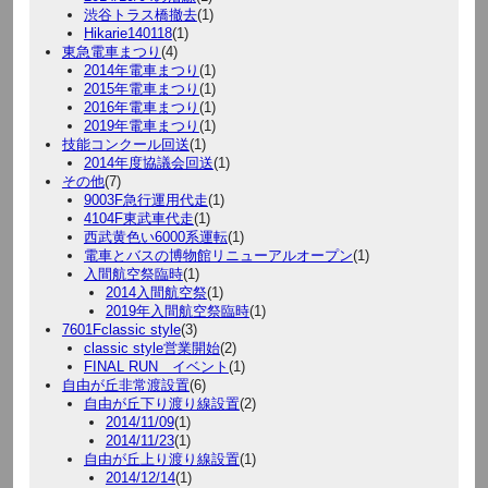
渋谷トラス橋撤去
(1)
Hikarie140118
(1)
東急電車まつり
(4)
2014年電車まつり
(1)
2015年電車まつり
(1)
2016年電車まつり
(1)
2019年電車まつり
(1)
技能コンクール回送
(1)
2014年度協議会回送
(1)
その他
(7)
9003F急行運用代走
(1)
4104F東武車代走
(1)
西武黄色い6000系運転
(1)
電車とバスの博物館リニューアルオープン
(1)
入間航空祭臨時
(1)
2014入間航空祭
(1)
2019年入間航空祭臨時
(1)
7601Fclassic style
(3)
classic style営業開始
(2)
FINAL RUN イベント
(1)
自由が丘非常渡設置
(6)
自由が丘下り渡り線設置
(2)
2014/11/09
(1)
2014/11/23
(1)
自由が丘上り渡り線設置
(1)
2014/12/14
(1)