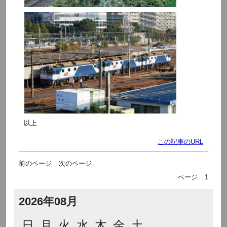
以上
この記事のURL
前のページ
次のページ
ページ
1
2026年08月
日
月
火
水
木
金
土