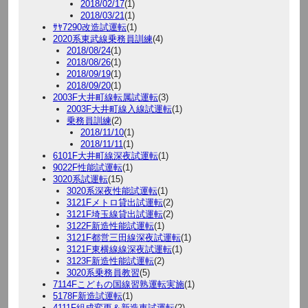
2018/02/17
(1)
2018/03/21
(1)
ｻﾔ7290改造試運転
(1)
2020系東武線乗務員訓練
(4)
2018/08/24
(1)
2018/08/26
(1)
2018/09/19
(1)
2018/09/20
(1)
2003F大井町線転属試運転
(3)
2003F大井町線入線試運転
(1)
乗務員訓練
(2)
2018/11/10
(1)
2018/11/11
(1)
6101F大井町線深夜試運転
(1)
9022F性能試運転
(1)
3020系試運転
(15)
3020系深夜性能試運転
(1)
3121Fメトロ貸出試運転
(2)
3121F埼玉線貸出試運転
(2)
3122F新造性能試運転
(1)
3121F都営三田線深夜試運転
(1)
3121F東横線線深夜試運転
(1)
3123F新造性能試運転
(2)
3020系乗務員教習
(5)
7114Fこどもの国線習熟運転実施
(1)
5178F新造試運転
(1)
4111F組成変更＆新造車試運転
(2)