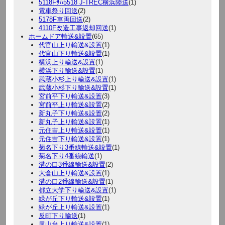
5118Fｻﾊ5518 J-TREC横浜陸送
(1)
電車祭り回送
(2)
5178F車両回送
(2)
4110F改造工事返却回送
(1)
ホームドア輸送&設置
(65)
代官山上り輸送&設置
(1)
代官山下り輸送&設置
(1)
横浜上り輸送&設置
(1)
横浜下り輸送&設置
(1)
武蔵小杉上り輸送&設置
(1)
武蔵小杉下り輸送&設置
(1)
宮前平下り輸送&設置
(3)
宮前平上り輸送&設置
(2)
新丸子下り輸送&設置
(2)
新丸子上り輸送&設置
(1)
元住吉上り輸送&設置
(1)
元住吉下り輸送&設置
(1)
菊名下り3番線輸送&設置
(1)
菊名下り4番線輸送
(1)
溝の口3番線輸送&設置
(2)
大倉山上り輸送&設置
(1)
溝の口2番線輸送&設置
(1)
都立大学下り輸送&設置
(1)
緑が丘下り輸送&設置
(1)
緑が丘上り輸送&設置
(1)
反町下り輸送
(1)
尾山台上り輸送&設置
(1)