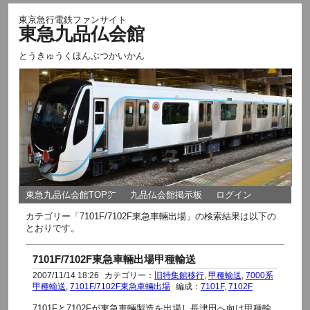
東京急行電鉄ファンサイト
東急九品仏会館
とうきゅうくほんぶつかいかん
東急九品仏会館TOP㌻
九品仏会館掲示板
ログイン
カテゴリー「7101F/7102F東急車輛出場」の検索結果は以下の
とおりです。
7101F/7102F東急車輛出場甲種輸送
2007/11/14 18:26
カテゴリー：
旧特集館移行
,
甲種輸送
,
7000系
甲種輸送
,
7101F/7102F東急車輛出場
編成：
7101F
,
7102F
7101Fと7102Fが東急車輛製造を出場し長津田へ向け甲種輸