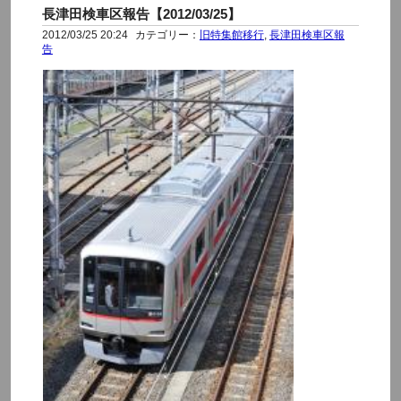
長津田検車区報告【2012/03/25】
2012/03/25 20:24
カテゴリー：
旧特集館移行
,
長津田検車区報
告