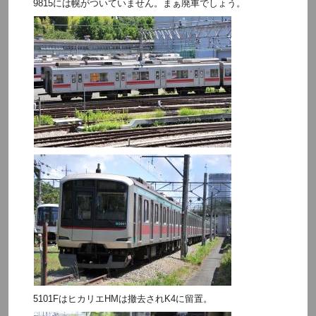
9815には幌がついていません。まぁ廃車でしょう。
5101FはヒカリエHMは撤去されK4に留置。