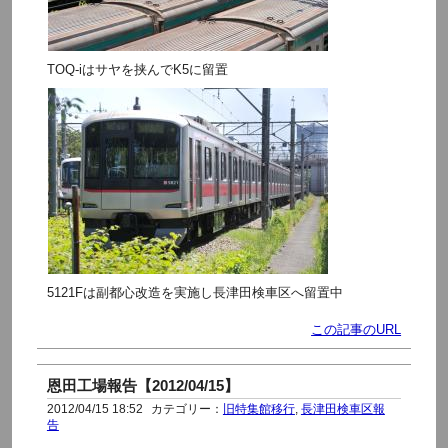
TOQ-iはサヤを挟んでK5に留置
5121Fは副都心改造を実施し長津田検車区へ留置中
この記事のURL
恩田工場報告【2012/04/15】
2012/04/15 18:52
カテゴリー：
旧特集館移行
,
長津田検車区報
告