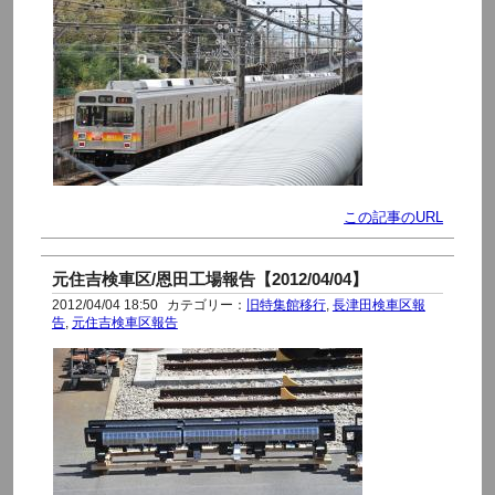
この記事のURL
元住吉検車区/恩田工場報告【2012/04/04】
2012/04/04 18:50
カテゴリー：
旧特集館移行
,
長津田検車区報
告
,
元住吉検車区報告