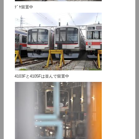
ﾃﾞﾔ留置中
4103Fと4105Fは並んで留置中