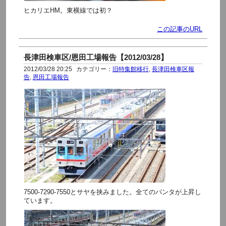
ヒカリエHM。東横線では初？
この記事のURL
長津田検車区/恩田工場報告【2012/03/28】
2012/03/28 20:25
カテゴリー：
旧特集館移行
,
長津田検車区報
告
,
恩田工場報告
7500-7290-7550とサヤを挟みました。全てのパンタが上昇し
ています。