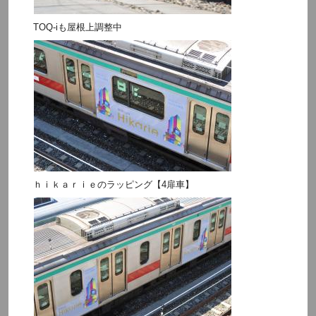
TOQ-iも屋根上調整中
ｈｉｋａｒｉｅのラッピング【4扉車】