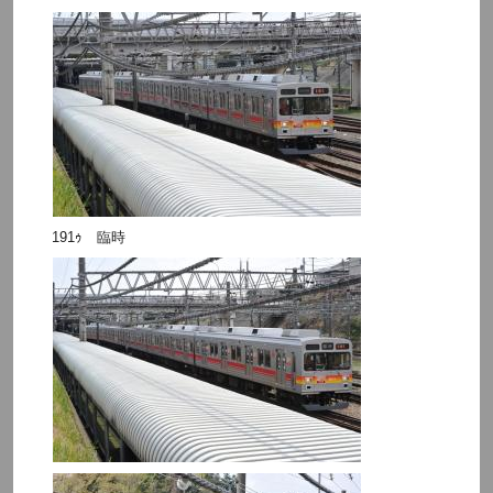
191ｩ 臨時