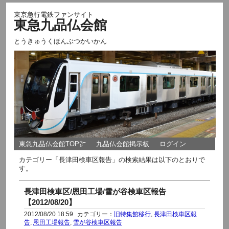
東京急行電鉄ファンサイト
東急九品仏会館
とうきゅうくほんぶつかいかん
東急九品仏会館TOP㌻
九品仏会館掲示板
ログイン
カテゴリー「長津田検車区報告」の検索結果は以下のとおりで
す。
長津田検車区/恩田工場/雪が谷検車区報告
【2012/08/20】
2012/08/20 18:59
カテゴリー：
旧特集館移行
,
長津田検車区報
告
,
恩田工場報告
,
雪が谷検車区報告