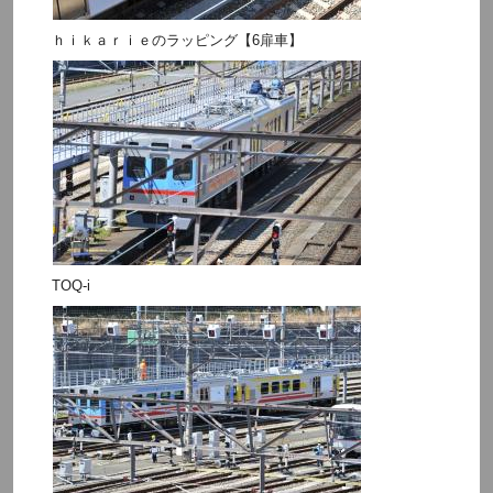
ｈｉｋａｒｉｅのラッピング【6扉車】
TOQ-i