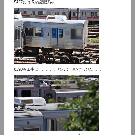
5467にはIRが設置済み
8290も工事に。。。。これってT車ですよね。。。