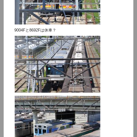
9004Fと8692Fは休車？