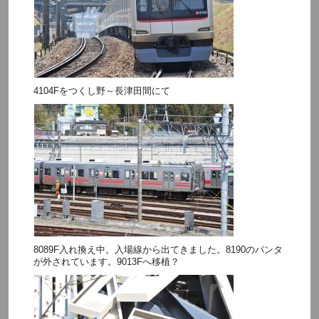
4104Fをつくし野～長津田間にて
8089F入れ換え中。入場線から出てきました。8190のパンタ
が外されています。9013Fへ移植？