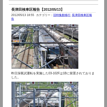
長津田検車区報告【2012/05/13】
2012/05/13 18:55
カテゴリー：
旧特集館移行
,
長津田検車区報
告
昨日深夜試運転を実施した03-102Fは1Bに留置されておりま
した。