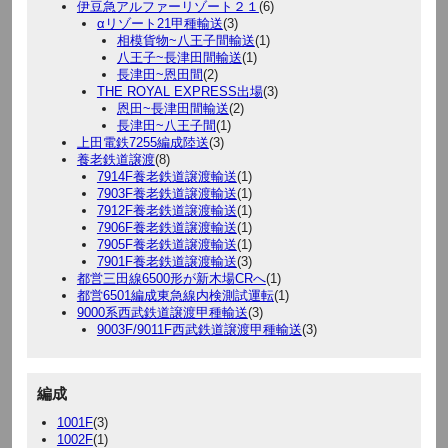
伊豆急アルファーリゾート２１
(6)
αリゾート21甲種輸送
(3)
相模貨物~八王子間輸送
(1)
八王子~長津田間輸送
(1)
長津田~恩田間
(2)
THE ROYAL EXPRESS出場
(3)
恩田~長津田間輸送
(2)
長津田~八王子間
(1)
上田電鉄7255編成陸送
(3)
養老鉄道譲渡
(8)
7914F養老鉄道譲渡輸送
(1)
7903F養老鉄道譲渡輸送
(1)
7912F養老鉄道譲渡輸送
(1)
7906F養老鉄道譲渡輸送
(1)
7905F養老鉄道譲渡輸送
(1)
7901F養老鉄道譲渡輸送
(3)
都営三田線6500形が新木場CRへ
(1)
都営6501編成東急線内検測試運転
(1)
9000系西武鉄道譲渡甲種輸送
(3)
9003F/9011F西武鉄道譲渡甲種輸送
(3)
編成
1001F
(3)
1002F
(1)