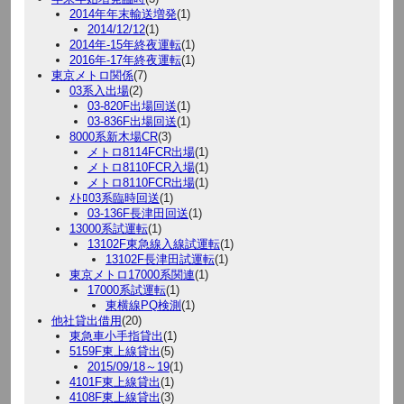
2014年年末輸送増発
(1)
2014/12/12
(1)
2014年-15年終夜運転
(1)
2016年-17年終夜運転
(1)
東京メトロ関係
(7)
03系入出場
(2)
03-820F出場回送
(1)
03-836F出場回送
(1)
8000系新木場CR
(3)
メトロ8114FCR出場
(1)
メトロ8110FCR入場
(1)
メトロ8110FCR出場
(1)
ﾒﾄﾛ03系臨時回送
(1)
03-136F長津田回送
(1)
13000系試運転
(1)
13102F東急線入線試運転
(1)
13102F長津田試運転
(1)
東京メトロ17000系関連
(1)
17000系試運転
(1)
東横線PQ検測
(1)
他社貸出借用
(20)
東急車小手指貸出
(1)
5159F東上線貸出
(5)
2015/09/18～19
(1)
4101F東上線貸出
(1)
4108F東上線貸出
(3)