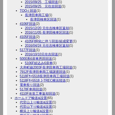
2015/09/25 工場回送
(1)
2015/09/25 元住吉回送
(1)
TOQ-i 回送
(1)
長津田車両工場
(1)
長津田検車区回送
(1)
4106F回送
(2)
2015/12/20 元住吉検車区返却
(1)
2016/11/05 長津田検車区回送
(1)
4105F回送
(2)
4105F8R化に伴う回送/組成変更
(1)
2016/04/24 元住吉検車区返却
(1)
5177F回送
(1)
2016/10/10元住吉回送
(1)
5000系6扉車恩田回送
(1)
5106F組込み6扉車
(1)
大井町線2003F長津田車両工場回送
(1)
7912F長津田車両工場譲渡回送
(1)
5118Fｻﾊ5518長津田車両工場回送
(1)
5118Fｻﾊ5518 J-TREC横浜陸送
(1)
電車祭り回送
(2)
5178F車両回送
(2)
4110F改造工事返却回送
(1)
ホームドア輸送&設置
(65)
代官山上り輸送&設置
(1)
代官山下り輸送&設置
(1)
横浜上り輸送&設置
(1)