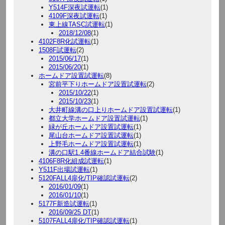
Y514F深夜試運転
(1)
4109F深夜試運転
(1)
東上線TASC試運転
(1)
2018/12/08
(1)
4102F8R化試運転
(1)
1508F試運転
(2)
2015/06/17
(1)
2015/06/20
(1)
ホームドア設置試運転
(8)
宮前平下りホームドア設置試運転
(2)
2015/10/22
(1)
2015/10/23
(1)
大井町線溝の口上りホームドア設置試運転
(1)
都立大学ホームドア設置試運転
(1)
緑が丘ホームドア設置試運転
(1)
尾山台ホームドア設置試運転
(1)
上野毛ホームドア設置試運転
(1)
溝の口駅1.4番線ホームドア結合試験
(1)
4106F8R化組成試運転
(1)
Y511F出場試運転
(1)
5120FALL4扉化/TIP確認試運転
(2)
2016/01/09
(1)
2016/01/10
(1)
5177F新造試運転
(1)
2016/09/25 DT
(1)
5107FALL4扉化/TIP確認試運転
(1)