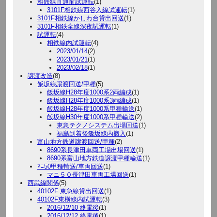
相鉄線直通前試運転
(1)
3101F相鉄線西谷入線試運転
(1)
3101F相鉄線かしわ台貸出回送
(1)
3101F相鉄全線深夜試運転
(1)
試運転
(4)
相鉄線内試運転
(4)
2023/01/14
(2)
2023/01/21
(1)
2023/02/18
(1)
譲渡改造
(8)
飯坂線譲渡回送/甲種
(5)
飯坂線H28年度1000系2両編成
(1)
飯坂線H28年度1000系3両編成
(1)
飯坂線H28年度1000系甲種輸送
(1)
飯坂線H30年度1000系甲種輸送
(2)
東急テクノシステム出場回送
(1)
福島到着後飯坂線内搬入
(1)
富山地方鉄道譲渡回送/甲種
(2)
8690系長津田車両工場出場回送
(1)
8690系富山地方鉄道譲渡甲種輸送
(1)
ﾏﾆ50甲種輸送/車両回送
(1)
マニ５０長津田車両工場回送
(1)
西武線関係
(5)
40102F 東急線貸出回送
(1)
40102F東横線内試運転
(3)
2016/12/10 終電後
(1)
2016/12/12 終電後
(1)