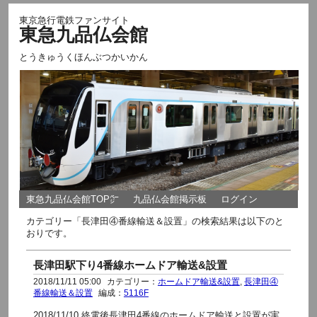
東京急行電鉄ファンサイト
東急九品仏会館
とうきゅうくほんぶつかいかん
東急九品仏会館TOP㌻
九品仏会館掲示板
ログイン
カテゴリー「長津田④番線輸送＆設置」の検索結果は以下のと
おりです。
長津田駅下り4番線ホームドア輸送&設置
2018/11/11 05:00
カテゴリー：
ホームドア輸送&設置
,
長津田④
番線輸送＆設置
編成：
5116F
2018/11/10 終電後長津田4番線のホームドア輸送と設置が実