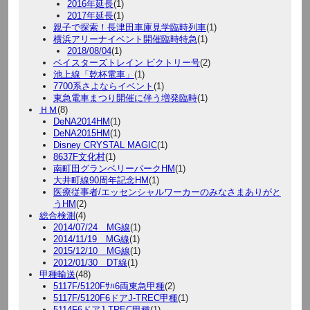
2016年延長
(1)
2017年延長
(1)
親子で探索！長津田車庫見学臨時列車
(1)
横浜アリーナイベント開催臨時特急
(1)
2018/08/04
(1)
ベイスターズトレイン ビクトリー号
(2)
池上線「乾杯電車」
(1)
7700系さよならイベント
(1)
東急電車まつり開催に伴う増発臨時
(1)
ＨＭ
(8)
DeNA2014HM
(1)
DeNA2015HM
(1)
Disney CRYSTAL MAGIC
(1)
8637F文化村
(1)
南町田グランベリーパークHM
(1)
大井町線90周年記念HM
(1)
医療従事者/エッセンシャルワーカーのみなさまありがと
うHM
(2)
総合検測
(4)
2014/07/24 MG線
(1)
2014/11/19 MG線
(1)
2015/12/10 MG線
(1)
2012/01/30 DT線
(1)
甲種輸送
(48)
5117F/5120Fｻﾊ6両東急甲種
(2)
5117F/5120F6ドアJ-TREC甲種
(1)
5114F6ドアJ-TREC甲種
(1)