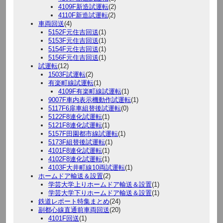
4109F新造試運転
(2)
4110F新造試運転
(2)
車両回送
(4)
5152F元住吉回送
(1)
5153F元住吉回送
(1)
5154F元住吉回送
(1)
5156F元住吉回送
(1)
試運転
(12)
1503F試運転
(2)
有楽町線試運転
(1)
4109F有楽町線試運転
(1)
9007F車内表示機動作試運転
(1)
5117F6扉車組替後試運転
(0)
5122F8連化試運転
(1)
5121F8連化試運転
(1)
5157F田園都市線試運転
(1)
5173F組替後試運転
(1)
4101F8連化試運転
(1)
4102F8連化試運転
(1)
4103F大井町線10両試運転
(1)
ホームドア輸送＆設置
(2)
学芸大学上りホームドア輸送＆設置
(1)
学芸大学下りホームドア輸送＆設置
(1)
鉄道レポート特集まとめ
(24)
副都心線直通前車両回送
(20)
4101F回送
(1)