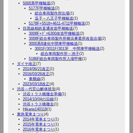
5000系甲種輸送
(2)
5177F甲種輸送
(2)
総合車両製作所出場
(1)
逗子～八王子甲種輸送
(1)
5178F+5518+4611-4711甲種輸送
(2)
目黒線相鉄直通改造甲種輸送
(7)
3008F+ﾃﾞﾊ6300改造甲種輸送
(2)
3008F総合車両製作所横浜事業所改造出場
(2)
3000系8連化中間車甲種輸送
(1)
3001F/3011F/3013F 中間車甲種輸送
(2)
総合車両製作所～池子
(2)
5186F総合車両製作所入場甲種
(1)
ダイヤ改正
(7)
2014/06/21改正
(1)
2016/03/26改正
(2)
東横線
(2)
2023/03/18改正
(4)
渋谷～代官山解体状況
(4)
渋谷トラス橋撤去準備
(1)
2014/10/04の沿線
(1)
渋谷トラス橋撤去
(1)
Hikarie140118
(1)
東急電車まつり
(4)
2014年電車まつり
(1)
2015年電車まつり
(1)
2016年電車まつり
(1)