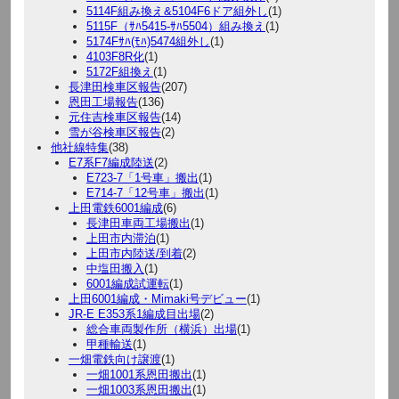
5114F組み換え&5104F6ドア組外し
(1)
5115F（ｻﾊ5415-ｻﾊ5504）組み換え
(1)
5174Fｻﾊ(ﾓﾊ)5474組外し
(1)
4103F8R化
(1)
5172F組換え
(1)
長津田検車区報告
(207)
恩田工場報告
(136)
元住吉検車区報告
(14)
雪が谷検車区報告
(2)
他社線特集
(38)
E7系F7編成陸送
(2)
E723-7「1号車」搬出
(1)
E714-7「12号車」搬出
(1)
上田電鉄6001編成
(6)
長津田車両工場搬出
(1)
上田市内滞泊
(1)
上田市内陸送/到着
(2)
中塩田搬入
(1)
6001編成試運転
(1)
上田6001編成・Mimaki号デビュー
(1)
JR-E E353系1編成目出場
(2)
総合車両製作所（横浜）出場
(1)
甲種輸送
(1)
一畑電鉄向け譲渡
(1)
一畑1001系恩田搬出
(1)
一畑1003系恩田搬出
(1)