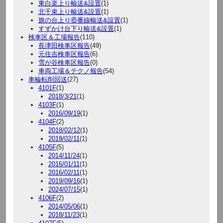
東白楽上り輸送&設置
(1)
北千束上り輸送&設置
(1)
旗の台上り⑥番線輸送&設置
(1)
すずかけ台下り輸送&設置
(1)
検車区＆工場報告
(110)
長津田検車区報告
(49)
元住吉検車区報告
(6)
雪が谷検車区報告
(0)
車両工場＆テクノ報告
(54)
車輪転削回送
(27)
4101F
(1)
2018/3/21
(1)
4103F
(1)
2016/09/19
(1)
4104F
(2)
2018/02/12
(1)
2019/02/11
(1)
4105F
(5)
2014/11/24
(1)
2016/01/11
(1)
2016/02/11
(1)
2019/09/16
(1)
2024/07/15
(1)
4106F
(2)
2014/05/06
(1)
2018/11/23
(1)