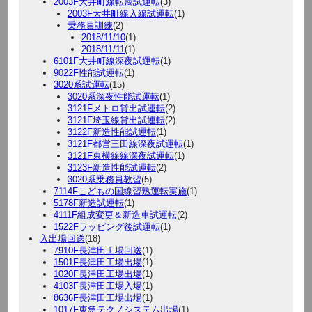
2003F大井町線転属試運転
(3)
2003F大井町線入線試運転
(1)
乗務員訓練
(2)
2018/11/10
(1)
2018/11/11
(1)
6101F大井町線深夜試運転
(1)
9022F性能試運転
(1)
3020系試運転
(15)
3020系深夜性能試運転
(1)
3121Fメトロ貸出試運転
(2)
3121F埼玉線貸出試運転
(2)
3122F新造性能試運転
(1)
3121F都営三田線深夜試運転
(1)
3121F東横線線深夜試運転
(1)
3123F新造性能試運転
(2)
3020系乗務員教習
(5)
7114Fこどもの国線習熟運転実施
(1)
5178F新造試運転
(1)
4111F組成変更＆新造車試運転
(2)
1522Fラッピング後試運転
(1)
入出場回送
(18)
7910F長津田工場回送
(1)
1501F長津田工場出場
(1)
1020F長津田工場出場
(1)
4103F長津田工場入場
(1)
8636F長津田工場出場
(1)
1017F東急テクノシステム出場
(1)