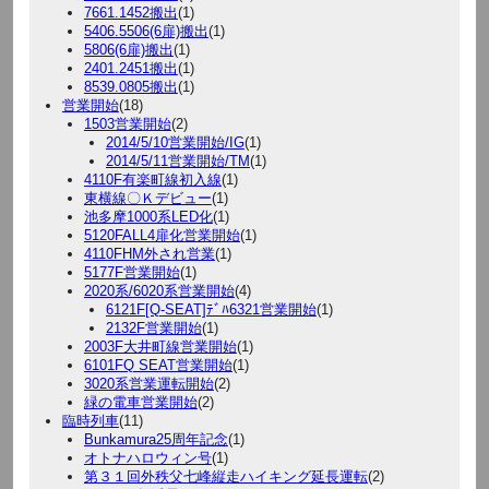
7661.1452搬出
(1)
5406.5506(6扉)搬出
(1)
5806(6扉)搬出
(1)
2401.2451搬出
(1)
8539.0805搬出
(1)
営業開始
(18)
1503営業開始
(2)
2014/5/10営業開始/IG
(1)
2014/5/11営業開始/TM
(1)
4110F有楽町線初入線
(1)
東横線〇Ｋデビュー
(1)
池多摩1000系LED化
(1)
5120FALL4扉化営業開始
(1)
4110FHM外され営業
(1)
5177F営業開始
(1)
2020系/6020系営業開始
(4)
6121F[Q-SEAT]ﾃﾞﾊ6321営業開始
(1)
2132F営業開始
(1)
2003F大井町線営業開始
(1)
6101FQ SEAT営業開始
(1)
3020系営業運転開始
(2)
緑の電車営業開始
(2)
臨時列車
(11)
Bunkamura25周年記念
(1)
オトナハロウィン号
(1)
第３１回外秩父七峰縦走ハイキング延長運転
(2)