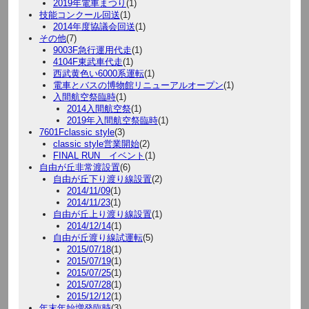
2019年電車まつり
(1)
技能コンクール回送
(1)
2014年度協議会回送
(1)
その他
(7)
9003F急行運用代走
(1)
4104F東武車代走
(1)
西武黄色い6000系運転
(1)
電車とバスの博物館リニューアルオープン
(1)
入間航空祭臨時
(1)
2014入間航空祭
(1)
2019年入間航空祭臨時
(1)
7601Fclassic style
(3)
classic style営業開始
(2)
FINAL RUN イベント
(1)
自由が丘非常渡設置
(6)
自由が丘下り渡り線設置
(2)
2014/11/09
(1)
2014/11/23
(1)
自由が丘上り渡り線設置
(1)
2014/12/14
(1)
自由が丘渡り線試運転
(5)
2015/07/18
(1)
2015/07/19
(1)
2015/07/25
(1)
2015/07/28
(1)
2015/12/12
(1)
年末年始増発臨時
(3)