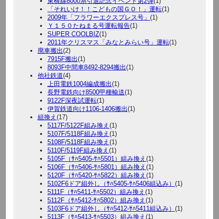
東横線8000系引退記念イベント第2弾
(1)
「それいけ！！こどもの国ＧＯ！」運転
(1)
2009年「フラワーエクスプレス号」
(1)
Ｙ１５０たねまる号運転報告
(1)
SUPER COOLBIZ
(1)
2011年クリスマス「みなとみらい号」運転
(1)
廃車搬出
(2)
7915F搬出
(1)
8093F中間車8492-8294搬出
(1)
他社鉄道
(4)
上田電鉄1004編成搬出
(1)
長野電鉄向け8500甲種輸送
(1)
9122F深夜試運転
(1)
伊賀鉄道向け1106-1406搬出
(1)
組換え
(17)
5117F/5122F組み換え
(1)
5107F/5118F組み換え
(1)
5108F/5118F組み換え
(1)
5110F/5119F組み換え
(1)
5105F（ｻﾊ5405-ｻﾊ5501）組み換え
(1)
5106F（ｻﾊ5406-ｻﾊ5801）組み換え
(1)
5120F（ｻﾊ5420-ｻﾊ5822）組み換え
(1)
5102F6ドア組外し（ｻﾊ5405-ｻﾊ5406組込み）
(1)
5111F（ｻﾊ5411-ｻﾊ5502）組み換え
(1)
5112F（ｻﾊ5412-ｻﾊ5802）組み換え
(1)
5103F6ドア組外し（ｻﾊ5412-ｻﾊ5411組込み）
(1)
5113F（ｻﾊ5413-ｻﾊ5503）組み換え
(1)