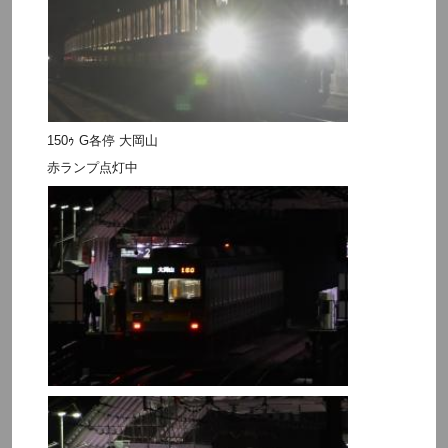
150ｩ G各停 大岡山
赤ランプ点灯中