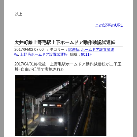
以上
この記事のURL
大井町線上野毛駅上下ホームドア動作確認試運転
2017/04/02 07:00
カテゴリー：
試運転
,
ホームドア設置試運
転
,
上野毛ホームドア設置試運転
編成：
9011F
2017/04/01終電後 上野毛駅ホームドア動作試運転が二子玉
川~自由が丘間で実施された