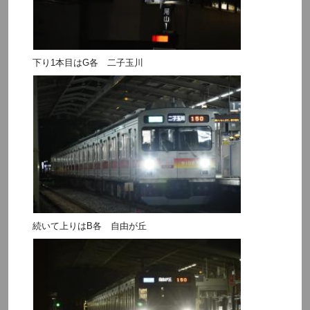
下り1本目はG各 二子玉川
続いて上りはB各 自由が丘