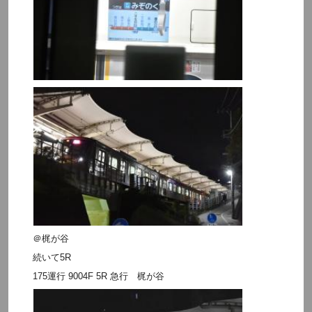
＠梶が谷
続いて5R
175運行 9004F 5R 急行 梶が谷