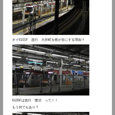
オイ6101F 急行 大井町を梶が谷にする理由？
6105Fは急行 鷺沼 って！！
もう何でもあり？