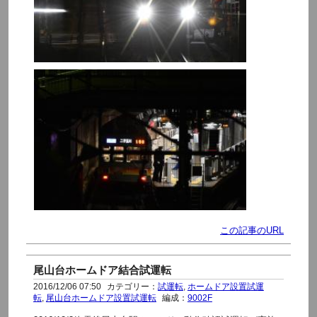
この記事のURL
尾山台ホームドア結合試運転
2016/12/06 07:50
カテゴリー：
試運転
,
ホームドア設置試運
転
,
尾山台ホームドア設置試運転
編成：
9002F