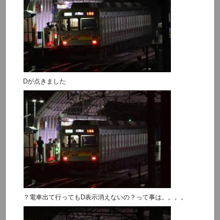
Dが点きました
？電車出て行ってもD表示消えないの？って事は。。。。