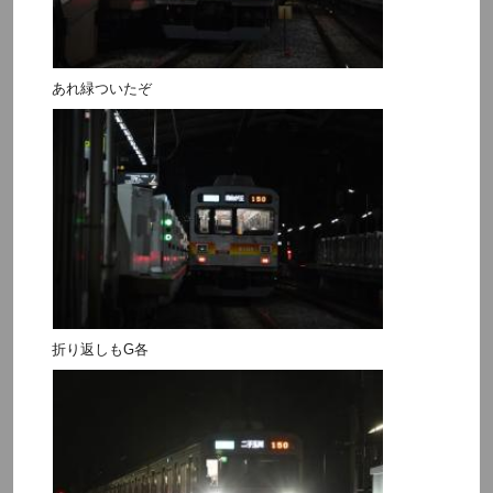
あれ緑ついたぞ
折り返しもG各