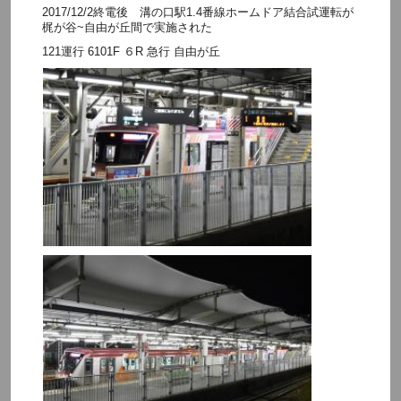
2017/12/2終電後 溝の口駅1.4番線ホームドア結合試運転が
梶が谷~自由が丘間で実施された
121運行 6101F ６R 急行 自由が丘