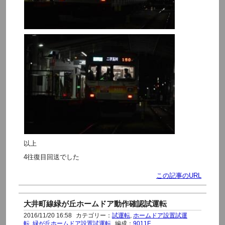
以上
4往復目回送でした
この記事のURL
大井町線緑が丘ホームドア動作確認試運転
2016/11/20 16:58
カテゴリー：
試運転
,
ホームドア設置試運
転
,
緑が丘ホームドア設置試運転
編成：
9011F