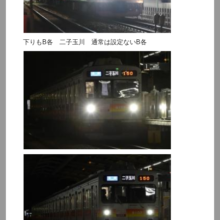
下りもB各 二子玉川 通常は設定ないB各