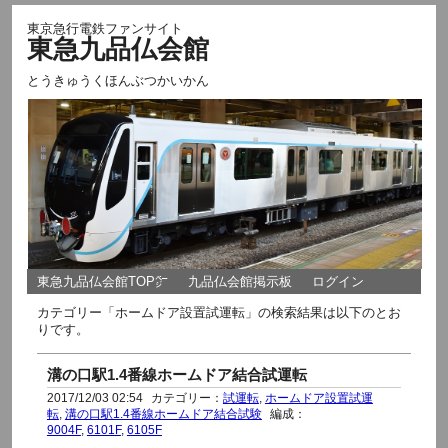
東京急行電鉄ファンサイト
東急九品仏会館
とうきゅうくほんぶつかいかん
東急九品仏会館TOP㌻
九品仏会館掲示板
ログイン
カテゴリー「ホームドア設置試運転」の検索結果は以下のとお
りです。
溝の口駅1.4番線ホームドア結合試運転
2017/12/03 02:54
カテゴリー：
試運転
,
ホームドア設置試運
転
,
溝の口駅1.4番線ホームドア結合試験
編成：
9004F
,
6101F
,
6105F