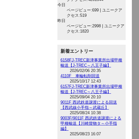
今日
ページビュー:699 | ユニークア
クセス:519
昨日
ページビュー:2998 | ユニークア
クセス:1820
新着エントリー
6158FJ-TREC新津事業所出場甲種
輸送【J-TREC～八王子編】
2026/02/06 20:35
4110F 車輪転削回送
2025/10/17 12:43
6157FJ-TREC新津事業所出場甲種
輸送【J-TREC～八王子編】
2025/09/04 20:10
9011F 西武鉄道譲渡による回送
【西武線小手指～武蔵丘】
2025/08/24 10:38
9003F/9011F 西武鉄道譲渡による
甲種輸送【川崎貨物タ～小手指
編】
2025/08/23 16:07