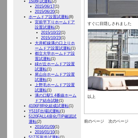
1508F試運転
(2)
2015/06/17
(1)
2015/06/20
(1)
ホームドア設置試運転
(8)
宮前平下りホームドア
すぐに目隠しされました
設置試運転
(2)
2015/10/22
(1)
2015/10/23
(1)
大井町線溝の口上りホ
ームドア設置試運転
(1)
都立大学ホームドア設
置試運転
(1)
緑が丘ホームドア設置
試運転
(1)
尾山台ホームドア設置
試運転
(1)
上野毛ホームドア設置
試運転
(1)
溝の口駅1.4番線ホーム
以上
ドア結合試験
(1)
4106F8R化組成試運転
(1)
Y511F出場試運転
(1)
5120FALL4扉化/TIP確認試
前のページ
次のページ
運転
(2)
2016/01/09
(1)
2016/01/10
(1)
5177F新造試運転
(1)