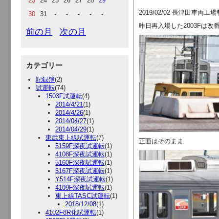
23
24
25
26
27
28
29
2019/02/02 長津田車両
30
31
-
-
-
-
-
昨日再入場した2003Fは
前の月
次の月
カテゴリー
記録簿
(2)
試運転
(74)
1503F試運転
(4)
2014/4/21
(1)
2014/4/26
(1)
2014/04/27
(1)
2014/04/29
(1)
東武東上線試運転
(7)
正面はそのまま
5159F深夜試運転
(1)
4108F深夜試運転
(1)
5160F深夜試運転
(1)
5167F深夜試運転
(1)
Y514F深夜試運転
(1)
4109F深夜試運転
(1)
東上線TASC試運転
(1)
2018/12/08
(1)
4102F8R化試運転
(1)