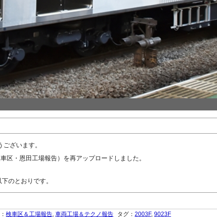
うございます。
検車区・恩田工場報告）を再アップロードしました。
は以下のとおりです。
ー：
検車区＆工場報告
,
車両工場＆テクノ報告
タグ：
2003F
,
9023F