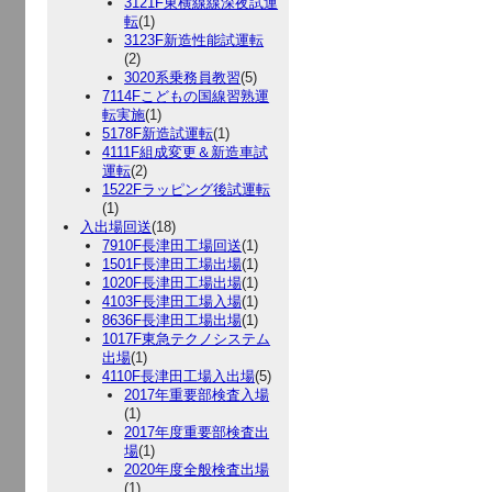
3121F東横線線深夜試運
転
(1)
3123F新造性能試運転
(2)
3020系乗務員教習
(5)
7114Fこどもの国線習熟運
転実施
(1)
5178F新造試運転
(1)
4111F組成変更＆新造車試
運転
(2)
1522Fラッピング後試運転
(1)
入出場回送
(18)
7910F長津田工場回送
(1)
1501F長津田工場出場
(1)
1020F長津田工場出場
(1)
4103F長津田工場入場
(1)
8636F長津田工場出場
(1)
1017F東急テクノシステム
出場
(1)
4110F長津田工場入出場
(5)
2017年重要部検査入場
(1)
2017年度重要部検査出
場
(1)
2020年度全般検査出場
(1)