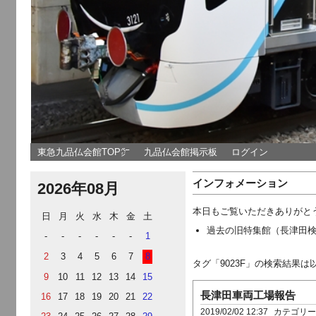
東急九品仏会館TOP㌻
九品仏会館掲示板
ログイン
インフォメーション
2026年08月
本日もご覧いただきありがと
日
月
火
水
木
金
土
過去の旧特集館（長津田
-
-
-
-
-
-
1
2
3
4
5
6
7
8
タグ「9023F」の検索結果
9
10
11
12
13
14
15
長津田車両工場報告
16
17
18
19
20
21
22
2019/02/02 12:37
カテゴリ