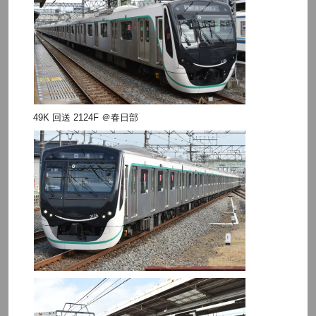
49K 回送 2124F ＠春日部