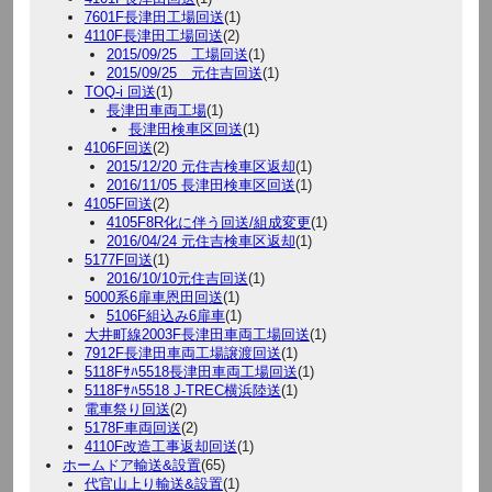
7601F長津田工場回送
(1)
4110F長津田工場回送
(2)
2015/09/25 工場回送
(1)
2015/09/25 元住吉回送
(1)
TOQ-i 回送
(1)
長津田車両工場
(1)
長津田検車区回送
(1)
4106F回送
(2)
2015/12/20 元住吉検車区返却
(1)
2016/11/05 長津田検車区回送
(1)
4105F回送
(2)
4105F8R化に伴う回送/組成変更
(1)
2016/04/24 元住吉検車区返却
(1)
5177F回送
(1)
2016/10/10元住吉回送
(1)
5000系6扉車恩田回送
(1)
5106F組込み6扉車
(1)
大井町線2003F長津田車両工場回送
(1)
7912F長津田車両工場譲渡回送
(1)
5118Fｻﾊ5518長津田車両工場回送
(1)
5118Fｻﾊ5518 J-TREC横浜陸送
(1)
電車祭り回送
(2)
5178F車両回送
(2)
4110F改造工事返却回送
(1)
ホームドア輸送&設置
(65)
代官山上り輸送&設置
(1)