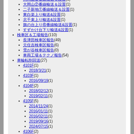
大岡山②番線輸送＆設置
(1)
二子新地①番線輸送＆設置
(1)
東白楽上り輸送&設置
(1)
北千束上り輸送&設置
(1)
旗の台上り⑥番線輸送&設置
(1)
すずかけ台下り輸送&設置
(1)
検車区＆工場報告
(110)
長津田検車区報告
(49)
元住吉検車区報告
(6)
雪が谷検車区報告
(0)
車両工場＆テクノ報告
(54)
車輪転削回送
(27)
4101F
(1)
2018/3/21
(1)
4103F
(1)
2016/09/19
(1)
4104F
(2)
2018/02/12
(1)
2019/02/11
(1)
4105F
(5)
2014/11/24
(1)
2016/01/11
(1)
2016/02/11
(1)
2019/09/16
(1)
2024/07/15
(1)
4106F
(2)