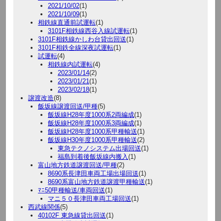
2021/10/02
(1)
2021/10/09
(1)
相鉄線直通前試運転
(1)
3101F相鉄線西谷入線試運転
(1)
3101F相鉄線かしわ台貸出回送
(1)
3101F相鉄全線深夜試運転
(1)
試運転
(4)
相鉄線内試運転
(4)
2023/01/14
(2)
2023/01/21
(1)
2023/02/18
(1)
譲渡改造
(8)
飯坂線譲渡回送/甲種
(5)
飯坂線H28年度1000系2両編成
(1)
飯坂線H28年度1000系3両編成
(1)
飯坂線H28年度1000系甲種輸送
(1)
飯坂線H30年度1000系甲種輸送
(2)
東急テクノシステム出場回送
(1)
福島到着後飯坂線内搬入
(1)
富山地方鉄道譲渡回送/甲種
(2)
8690系長津田車両工場出場回送
(1)
8690系富山地方鉄道譲渡甲種輸送
(1)
ﾏﾆ50甲種輸送/車両回送
(1)
マニ５０長津田車両工場回送
(1)
西武線関係
(5)
40102F 東急線貸出回送
(1)