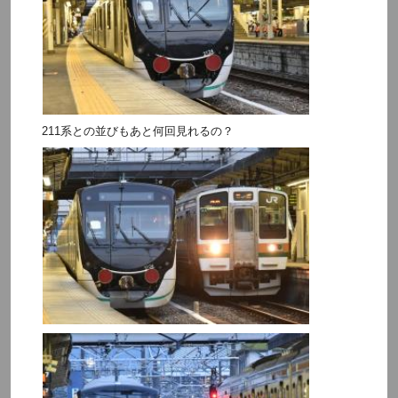
211系との並びもあと何回見れるの？