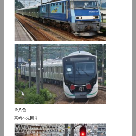
＠八色
高崎へ先回り