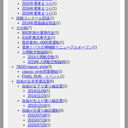
2015年電車まつり
(1)
2016年電車まつり
(1)
2019年電車まつり
(1)
技能コンクール回送
(1)
2014年度協議会回送
(1)
その他
(7)
9003F急行運用代走
(1)
4104F東武車代走
(1)
西武黄色い6000系運転
(1)
電車とバスの博物館リニューアルオープン
(1)
入間航空祭臨時
(1)
2014入間航空祭
(1)
2019年入間航空祭臨時
(1)
7601Fclassic style
(3)
classic style営業開始
(2)
FINAL RUN イベント
(1)
自由が丘非常渡設置
(6)
自由が丘下り渡り線設置
(2)
2014/11/09
(1)
2014/11/23
(1)
自由が丘上り渡り線設置
(1)
2014/12/14
(1)
自由が丘渡り線試運転
(5)
2015/07/18
(1)
2015/07/19
(1)
2015/07/25
(1)