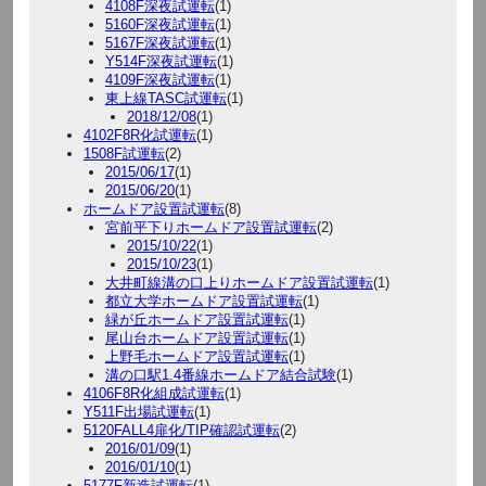
4108F深夜試運転
(1)
5160F深夜試運転
(1)
5167F深夜試運転
(1)
Y514F深夜試運転
(1)
4109F深夜試運転
(1)
東上線TASC試運転
(1)
2018/12/08
(1)
4102F8R化試運転
(1)
1508F試運転
(2)
2015/06/17
(1)
2015/06/20
(1)
ホームドア設置試運転
(8)
宮前平下りホームドア設置試運転
(2)
2015/10/22
(1)
2015/10/23
(1)
大井町線溝の口上りホームドア設置試運転
(1)
都立大学ホームドア設置試運転
(1)
緑が丘ホームドア設置試運転
(1)
尾山台ホームドア設置試運転
(1)
上野毛ホームドア設置試運転
(1)
溝の口駅1.4番線ホームドア結合試験
(1)
4106F8R化組成試運転
(1)
Y511F出場試運転
(1)
5120FALL4扉化/TIP確認試運転
(2)
2016/01/09
(1)
2016/01/10
(1)
5177F新造試運転
(1)