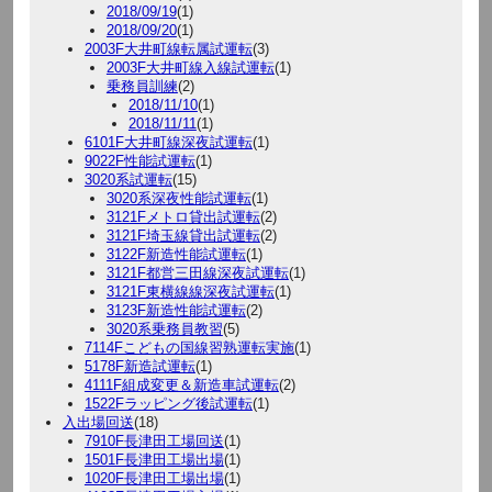
2018/09/19
(1)
2018/09/20
(1)
2003F大井町線転属試運転
(3)
2003F大井町線入線試運転
(1)
乗務員訓練
(2)
2018/11/10
(1)
2018/11/11
(1)
6101F大井町線深夜試運転
(1)
9022F性能試運転
(1)
3020系試運転
(15)
3020系深夜性能試運転
(1)
3121Fメトロ貸出試運転
(2)
3121F埼玉線貸出試運転
(2)
3122F新造性能試運転
(1)
3121F都営三田線深夜試運転
(1)
3121F東横線線深夜試運転
(1)
3123F新造性能試運転
(2)
3020系乗務員教習
(5)
7114Fこどもの国線習熟運転実施
(1)
5178F新造試運転
(1)
4111F組成変更＆新造車試運転
(2)
1522Fラッピング後試運転
(1)
入出場回送
(18)
7910F長津田工場回送
(1)
1501F長津田工場出場
(1)
1020F長津田工場出場
(1)