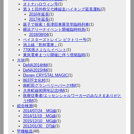
オトナハロウィン号
(1)
第３１回外秩父七峰縦走ハイキング延長運転
(2)
2016年延長
(1)
2017年延長
(1)
親子で探索！長津田車庫見学臨時列車
(1)
横浜アリーナイベント開催臨時特急
(1)
2018/08/04
(1)
ベイスターズトレイン ビクトリー号
(2)
池上線「乾杯電車」
(1)
7700系さよならイベント
(1)
東急電車まつり開催に伴う増発臨時
(1)
ＨＭ
(8)
DeNA2014HM
(1)
DeNA2015HM
(1)
Disney CRYSTAL MAGIC
(1)
8637F文化村
(1)
南町田グランベリーパークHM
(1)
大井町線90周年記念HM
(1)
医療従事者/エッセンシャルワーカーのみなさまありがと
うHM
(2)
総合検測
(4)
2014/07/24 MG線
(1)
2014/11/19 MG線
(1)
2015/12/10 MG線
(1)
2012/01/30 DT線
(1)
甲種輸送
(48)