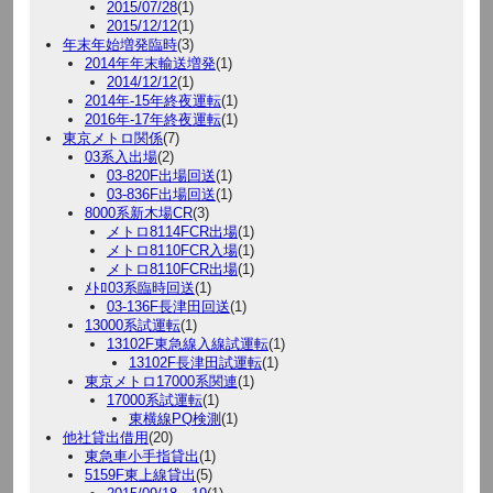
2015/07/28
(1)
2015/12/12
(1)
年末年始増発臨時
(3)
2014年年末輸送増発
(1)
2014/12/12
(1)
2014年-15年終夜運転
(1)
2016年-17年終夜運転
(1)
東京メトロ関係
(7)
03系入出場
(2)
03-820F出場回送
(1)
03-836F出場回送
(1)
8000系新木場CR
(3)
メトロ8114FCR出場
(1)
メトロ8110FCR入場
(1)
メトロ8110FCR出場
(1)
ﾒﾄﾛ03系臨時回送
(1)
03-136F長津田回送
(1)
13000系試運転
(1)
13102F東急線入線試運転
(1)
13102F長津田試運転
(1)
東京メトロ17000系関連
(1)
17000系試運転
(1)
東横線PQ検測
(1)
他社貸出借用
(20)
東急車小手指貸出
(1)
5159F東上線貸出
(5)