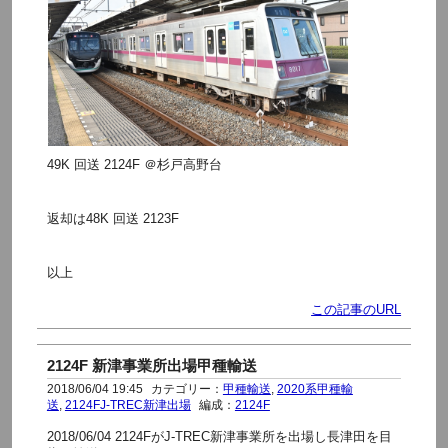
49K 回送 2124F ＠杉戸高野台
返却は48K 回送 2123F
以上
この記事のURL
2124F 新津事業所出場甲種輸送
2018/06/04 19:45
カテゴリー：
甲種輸送
,
2020系甲種輸
送
,
2124FJ-TREC新津出場
編成：
2124F
2018/06/04 2124FがJ-TREC新津事業所を出場し長津田を目