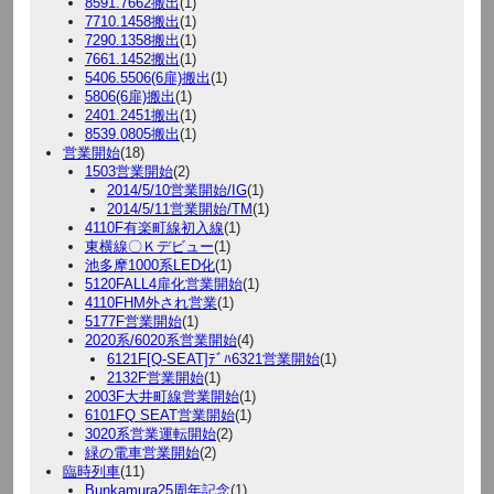
8591.7662搬出
(1)
7710.1458搬出
(1)
7290.1358搬出
(1)
7661.1452搬出
(1)
5406.5506(6扉)搬出
(1)
5806(6扉)搬出
(1)
2401.2451搬出
(1)
8539.0805搬出
(1)
営業開始
(18)
1503営業開始
(2)
2014/5/10営業開始/IG
(1)
2014/5/11営業開始/TM
(1)
4110F有楽町線初入線
(1)
東横線〇Ｋデビュー
(1)
池多摩1000系LED化
(1)
5120FALL4扉化営業開始
(1)
4110FHM外され営業
(1)
5177F営業開始
(1)
2020系/6020系営業開始
(4)
6121F[Q-SEAT]ﾃﾞﾊ6321営業開始
(1)
2132F営業開始
(1)
2003F大井町線営業開始
(1)
6101FQ SEAT営業開始
(1)
3020系営業運転開始
(2)
緑の電車営業開始
(2)
臨時列車
(11)
Bunkamura25周年記念
(1)