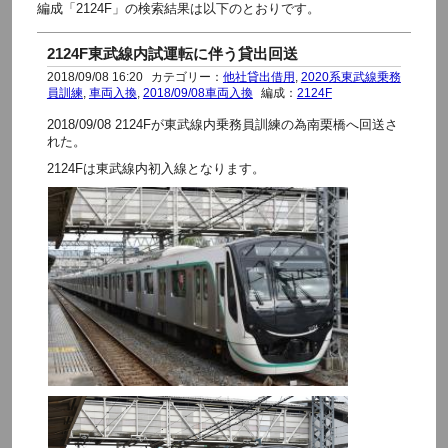
編成「2124F」の検索結果は以下のとおりです。
2124F東武線内試運転に伴う貸出回送
2018/09/08 16:20
カテゴリー：
他社貸出借用
,
2020系東武線乗務
員訓練
,
車両入換
,
2018/09/08車両入換
編成：
2124F
2018/09/08 2124Fが東武線内乗務員訓練の為南栗橋へ回送さ
れた。
2124Fは東武線内初入線となります。