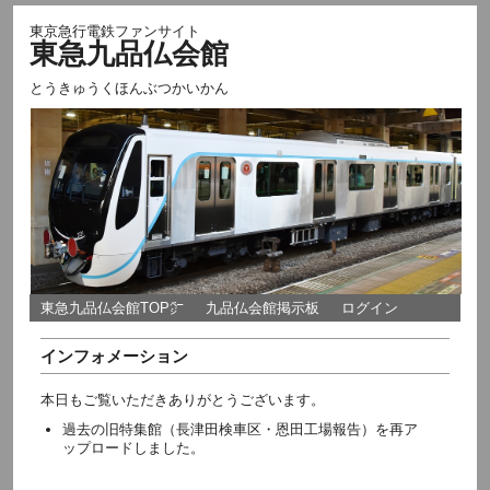
東京急行電鉄ファンサイト
東急九品仏会館
とうきゅうくほんぶつかいかん
東急九品仏会館TOP㌻
九品仏会館掲示板
ログイン
インフォメーション
本日もご覧いただきありがとうございます。
過去の旧特集館（長津田検車区・恩田工場報告）を再ア
ップロードしました。