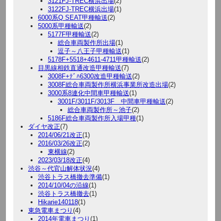
3121FJ-TREC横浜出場
(2)
3122FJ-TREC横浜出場
(1)
6000系Q SEAT甲種輸送
(2)
5000系甲種輸送
(2)
5177F甲種輸送
(2)
総合車両製作所出場
(1)
逗子～八王子甲種輸送
(1)
5178F+5518+4611-4711甲種輸送
(2)
目黒線相鉄直通改造甲種輸送
(7)
3008F+ﾃﾞﾊ6300改造甲種輸送
(2)
3008F総合車両製作所横浜事業所改造出場
(2)
3000系8連化中間車甲種輸送
(1)
3001F/3011F/3013F 中間車甲種輸送
(2)
総合車両製作所～池子
(2)
5186F総合車両製作所入場甲種
(1)
ダイヤ改正
(7)
2014/06/21改正
(1)
2016/03/26改正
(2)
東横線
(2)
2023/03/18改正
(4)
渋谷～代官山解体状況
(4)
渋谷トラス橋撤去準備
(1)
2014/10/04の沿線
(1)
渋谷トラス橋撤去
(1)
Hikarie140118
(1)
東急電車まつり
(4)
2014年電車まつり
(1)