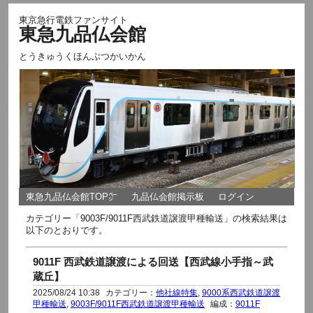
東京急行電鉄ファンサイト
東急九品仏会館
とうきゅうくほんぶつかいかん
東急九品仏会館TOP㌻
九品仏会館掲示板
ログイン
カテゴリー「9003F/9011F西武鉄道譲渡甲種輸送」の検索結果は
以下のとおりです。
9011F 西武鉄道譲渡による回送【西武線小手指～武
蔵丘】
2025/08/24 10:38
カテゴリー：
他社線特集
,
9000系西武鉄道譲渡
甲種輸送
,
9003F/9011F西武鉄道譲渡甲種輸送
編成：
9011F