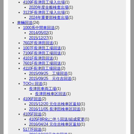
4109F長津田工場入出場
(1)
2020年度全般検査出場
(1)
3123F長津田工場入出場
(1)
2024年重要部検査出場
(1)
車輛回送
(24)
1000系中間車回送
(2)
2014/05/02
(1)
2015/12/27
(1)
7602F長津田回送
(1)
1007F長津田工場回送
(1)
7106F長津田工場回送
(1)
4101F長津田回送
(1)
7601F長津田工場回送
(1)
4110F長津田工場回送
(2)
2015/09/25 工場回送
(1)
2015/09/25 元住吉回送
(1)
TOQ-i 回送
(1)
長津田車両工場
(1)
長津田検車区回送
(1)
4106F回送
(2)
2015/12/20 元住吉検車区返却
(1)
2016/11/05 長津田検車区回送
(1)
4105F回送
(2)
4105F8R化に伴う回送/組成変更
(1)
2016/04/24 元住吉検車区返却
(1)
5177F回送
(1)