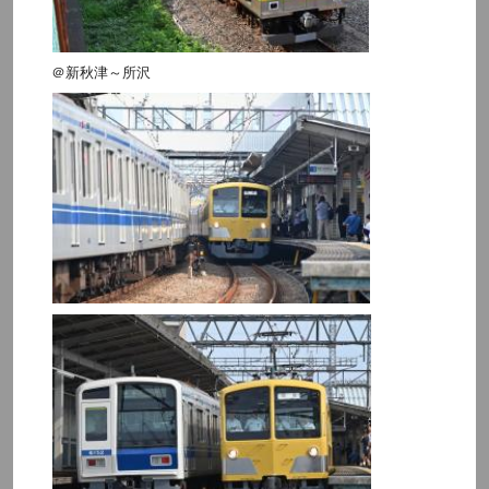
＠新秋津～所沢