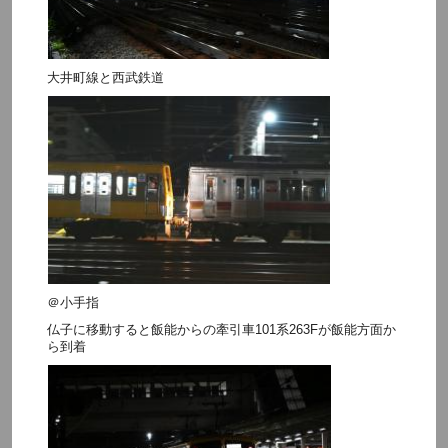
大井町線と西武鉄道
＠小手指
仏子に移動すると飯能からの牽引車101系263Fが飯能方面か
ら到着