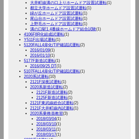
大井町線溝の口上りホームドア設置試運転
(1)
都立大学ホームドア設置試運転
(1)
緑が丘ホームドア設置試運転
(1)
尾山台ホームドア設置試運転
(1)
上野毛ホームドア設置試運転
(1)
溝の口駅1.4番線ホームドア結合試験
(1)
4106F8R化組成試運転
(1)
Y511F出場試運転
(1)
5120FALL4扉化/TIP確認試運転
(2)
2016/01/09
(1)
2016/01/10
(1)
5177F新造試運転
(1)
2016/09/25 DT
(1)
5107FALL4扉化/TIP確認試運転
(1)
2020系試運転
(10)
2121F深夜試運転
(1)
2020系新造試運転
(2)
2121F新造試運転
(2)
2125F新造試運転
(1)
2121F東武線総合試運転
(2)
2121F大井町線内試運転
(1)
2020系乗務員教習
(3)
2018/03/04
(1)
2018/03/10
(1)
2018/03/11
(1)
2018/03/17
(1)