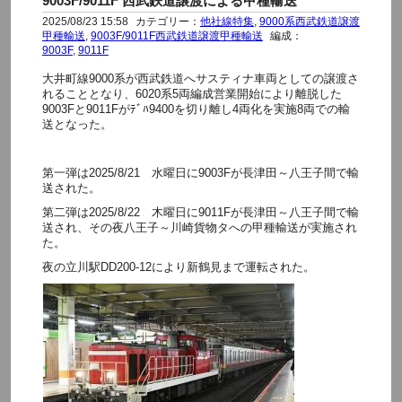
9003F/9011F 西武鉄道譲渡による甲種輸送
2025/08/23 15:58
カテゴリー：
他社線特集
,
9000系西武鉄道譲渡
甲種輸送
,
9003F/9011F西武鉄道譲渡甲種輸送
編成：
9003F
,
9011F
大井町線9000系が西武鉄道へサスティナ車両としての譲渡さ
れることとなり、6020系5両編成営業開始により離脱した
9003Fと9011Fがﾃﾞﾊ9400を切り離し4両化を実施8両での輸
送となった。
第一弾は2025/8/21 水曜日に9003Fが長津田～八王子間で輸
送された。
第二弾は2025/8/22 木曜日に9011Fが長津田～八王子間で輸
送され、その夜八王子～川崎貨物タへの甲種輸送が実施され
た。
夜の立川駅DD200-12により新鶴見まで運転された。