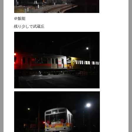
＠飯能
残り少しで武蔵丘