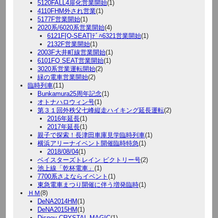
5120FALL4扉化営業開始
(1)
4110FHM外され営業
(1)
5177F営業開始
(1)
2020系/6020系営業開始
(4)
6121F[Q-SEAT]ﾃﾞﾊ6321営業開始
(1)
2132F営業開始
(1)
2003F大井町線営業開始
(1)
6101FQ SEAT営業開始
(1)
3020系営業運転開始
(2)
緑の電車営業開始
(2)
臨時列車
(11)
Bunkamura25周年記念
(1)
オトナハロウィン号
(1)
第３１回外秩父七峰縦走ハイキング延長運転
(2)
2016年延長
(1)
2017年延長
(1)
親子で探索！長津田車庫見学臨時列車
(1)
横浜アリーナイベント開催臨時特急
(1)
2018/08/04
(1)
ベイスターズトレイン ビクトリー号
(2)
池上線「乾杯電車」
(1)
7700系さよならイベント
(1)
東急電車まつり開催に伴う増発臨時
(1)
ＨＭ
(8)
DeNA2014HM
(1)
DeNA2015HM
(1)
Disney CRYSTAL MAGIC
(1)