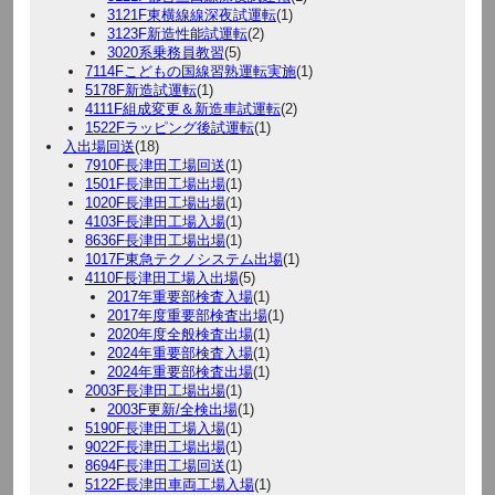
3121F東横線線深夜試運転
(1)
3123F新造性能試運転
(2)
3020系乗務員教習
(5)
7114Fこどもの国線習熟運転実施
(1)
5178F新造試運転
(1)
4111F組成変更＆新造車試運転
(2)
1522Fラッピング後試運転
(1)
入出場回送
(18)
7910F長津田工場回送
(1)
1501F長津田工場出場
(1)
1020F長津田工場出場
(1)
4103F長津田工場入場
(1)
8636F長津田工場出場
(1)
1017F東急テクノシステム出場
(1)
4110F長津田工場入出場
(5)
2017年重要部検査入場
(1)
2017年度重要部検査出場
(1)
2020年度全般検査出場
(1)
2024年重要部検査入場
(1)
2024年重要部検査出場
(1)
2003F長津田工場出場
(1)
2003F更新/全検出場
(1)
5190F長津田工場入場
(1)
9022F長津田工場出場
(1)
8694F長津田工場回送
(1)
5122F長津田車両工場入場
(1)