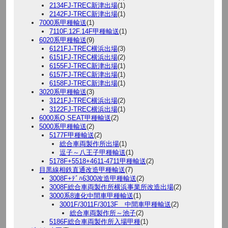
2134FJ-TREC新津出場
(1)
2142FJ-TREC新津出場
(1)
7000系甲種輸送
(1)
7110F.12F.14F甲種輸送
(1)
6020系甲種輸送
(9)
6121FJ-TREC横浜出場
(3)
6151FJ-TREC横浜出場
(2)
6155FJ-TREC新津出場
(1)
6157FJ-TREC新津出場
(1)
6158FJ-TREC新津出場
(1)
3020系甲種輸送
(3)
3121FJ-TREC横浜出場
(2)
3122FJ-TREC横浜出場
(1)
6000系Q SEAT甲種輸送
(2)
5000系甲種輸送
(2)
5177F甲種輸送
(2)
総合車両製作所出場
(1)
逗子～八王子甲種輸送
(1)
5178F+5518+4611-4711甲種輸送
(2)
目黒線相鉄直通改造甲種輸送
(7)
3008F+ﾃﾞﾊ6300改造甲種輸送
(2)
3008F総合車両製作所横浜事業所改造出場
(2)
3000系8連化中間車甲種輸送
(1)
3001F/3011F/3013F 中間車甲種輸送
(2)
総合車両製作所～池子
(2)
5186F総合車両製作所入場甲種
(1)