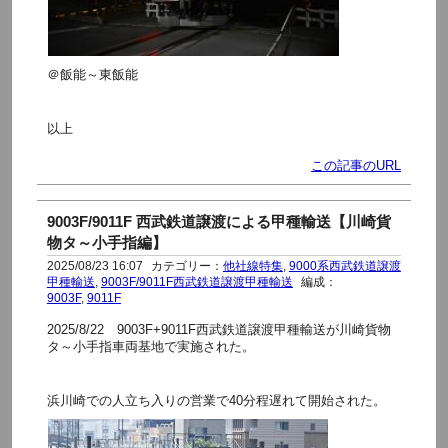
＠飯能～東飯能
以上
この記事のURL
9003F/9011F 西武鉄道譲渡による甲種輸送【川崎貨
物タ～小手指編】
2025/08/23 16:07
カテゴリー：
他社線特集
,
9000系西武鉄道譲渡
甲種輸送
,
9003F/9011F西武鉄道譲渡甲種輸送
編成：
9003F
,
9011F
2025/8/22 9003F+9011F西武鉄道譲渡甲種輸送が川崎貨物
タ～小手指車両基地で実施された。
浜川崎での人立ち入りの営業で40分程遅れて開始された。