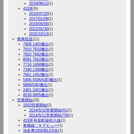
2019/08/12
(1)
4110F
(5)
2015/07/20
(1)
2017/01/09
(1)
2019/05/06
(1)
2022/01/30
(1)
2025/10/13
(1)
廃車陸送
(11)
7908.1401搬出
(1)
7910.7810搬出
(1)
7602.7682搬出
(1)
8591.7662搬出
(1)
7710.1458搬出
(1)
7290.1358搬出
(1)
7661.1452搬出
(1)
5406.5506(6扉)搬出
(1)
5806(6扉)搬出
(1)
2401.2451搬出
(1)
8539.0805搬出
(1)
営業開始
(18)
1503営業開始
(2)
2014/5/10営業開始/IG
(1)
2014/5/11営業開始/TM
(1)
4110F有楽町線初入線
(1)
東横線〇Ｋデビュー
(1)
池多摩1000系LED化
(1)