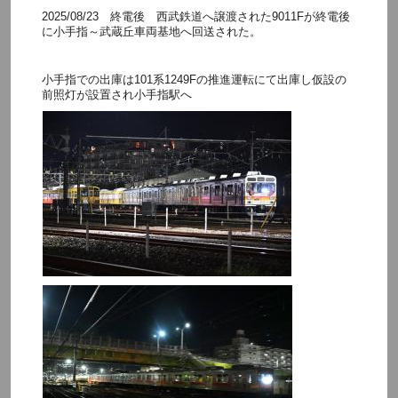
2025/08/23 終電後 西武鉄道へ譲渡された9011Fが終電後
に小手指～武蔵丘車両基地へ回送された。
小手指での出庫は101系1249Fの推進運転にて出庫し仮設の
前照灯が設置され小手指駅へ