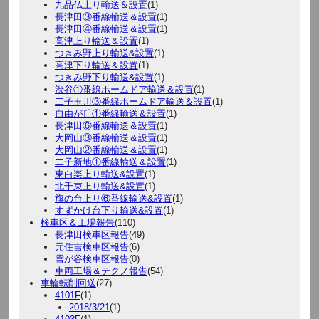
九品仏上り輸送＆設置
(1)
長津田③番線輸送＆設置
(1)
長津田④番線輸送＆設置
(1)
高津上り輸送＆設置
(1)
つきみ野上り輸送&設置
(1)
高津下り輸送＆設置
(1)
つきみ野下り輸送&設置
(1)
渋谷①番線ホームドア輸送＆設置
(1)
二子玉川③番線ホームドア輸送＆設置
(1)
自由が丘①番線輸送＆設置
(1)
長津田⑥番線輸送＆設置
(1)
大岡山③番線輸送＆設置
(1)
大岡山②番線輸送＆設置
(1)
二子新地①番線輸送＆設置
(1)
東白楽上り輸送&設置
(1)
北千束上り輸送&設置
(1)
旗の台上り⑥番線輸送&設置
(1)
すずかけ台下り輸送&設置
(1)
検車区＆工場報告
(110)
長津田検車区報告
(49)
元住吉検車区報告
(6)
雪が谷検車区報告
(0)
車両工場＆テクノ報告
(54)
車輪転削回送
(27)
4101F
(1)
2018/3/21
(1)