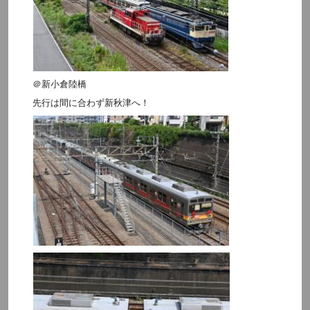
＠新小倉陸橋
先行は間に合わず新秋津へ！