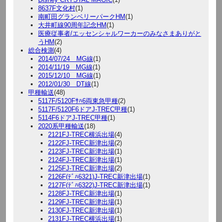
8637F文化村
(1)
南町田グランベリーパークHM
(1)
大井町線90周年記念HM
(1)
医療従事者/エッセンシャルワーカーのみなさまありがと
うHM
(2)
総合検測
(4)
2014/07/24 MG線
(1)
2014/11/19 MG線
(1)
2015/12/10 MG線
(1)
2012/01/30 DT線
(1)
甲種輸送
(48)
5117F/5120Fｻﾊ6両東急甲種
(2)
5117F/5120F6ドアJ-TREC甲種
(1)
5114F6ドアJ-TREC甲種
(1)
2020系甲種輸送
(18)
2121FJ-TREC横浜出場
(4)
2122FJ-TREC新津出場
(2)
2123FJ-TREC新津出場
(1)
2124FJ-TREC新津出場
(1)
2125FJ-TREC新津出場
(2)
2126F(ﾃﾞﾊ6321)J-TREC新津出場
(1)
2127F(ﾃﾞﾊ6322)J-TREC新津出場
(1)
2128FJ-TREC新津出場
(1)
2129FJ-TREC新津出場
(1)
2130FJ-TREC新津出場
(1)
2131FJ-TREC横浜出場
(1)