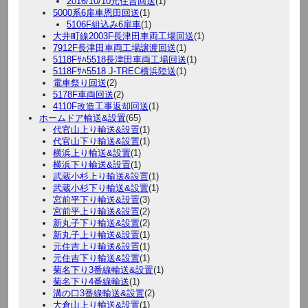
2016/10/10元住吉回送
(1)
5000系6扉車恩田回送
(1)
5106F組込み6扉車
(1)
大井町線2003F長津田車両工場回送
(1)
7912F長津田車両工場譲渡回送
(1)
5118Fｻﾊ5518長津田車両工場回送
(1)
5118Fｻﾊ5518 J-TREC横浜陸送
(1)
電車祭り回送
(2)
5178F車両回送
(2)
4110F改造工事返却回送
(1)
ホームドア輸送&設置
(65)
代官山上り輸送&設置
(1)
代官山下り輸送&設置
(1)
横浜上り輸送&設置
(1)
横浜下り輸送&設置
(1)
武蔵小杉上り輸送&設置
(1)
武蔵小杉下り輸送&設置
(1)
宮前平下り輸送&設置
(3)
宮前平上り輸送&設置
(2)
新丸子下り輸送&設置
(2)
新丸子上り輸送&設置
(1)
元住吉上り輸送&設置
(1)
元住吉下り輸送&設置
(1)
菊名下り3番線輸送&設置
(1)
菊名下り4番線輸送
(1)
溝の口3番線輸送&設置
(2)
大倉山上り輸送&設置
(1)