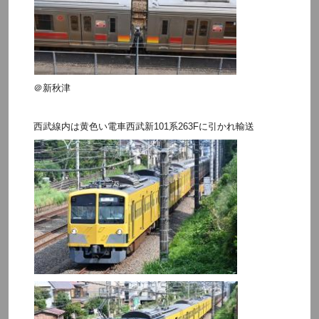
＠新秋津
西武線内は黄色い電車
西武新101系263F
に引かれ輸送