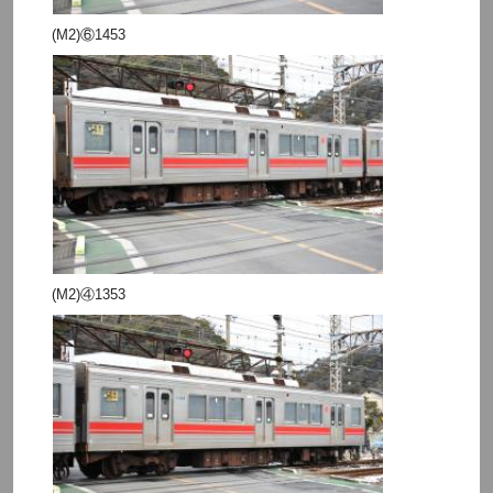
(M2)⑥1453
(M2)④1353