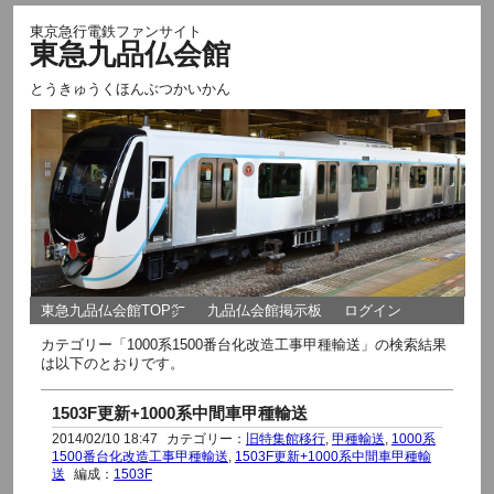
東京急行電鉄ファンサイト
東急九品仏会館
とうきゅうくほんぶつかいかん
東急九品仏会館TOP㌻
九品仏会館掲示板
ログイン
カテゴリー「1000系1500番台化改造工事甲種輸送」の検索結果
は以下のとおりです。
1503F更新+1000系中間車甲種輸送
2014/02/10 18:47
カテゴリー：
旧特集館移行
,
甲種輸送
,
1000系
1500番台化改造工事甲種輸送
,
1503F更新+1000系中間車甲種輸
送
編成：
1503F