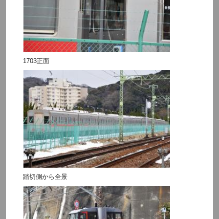
1703正面
踏切側から全景