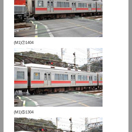
(M1)⑦1404
(M1)⑤1304