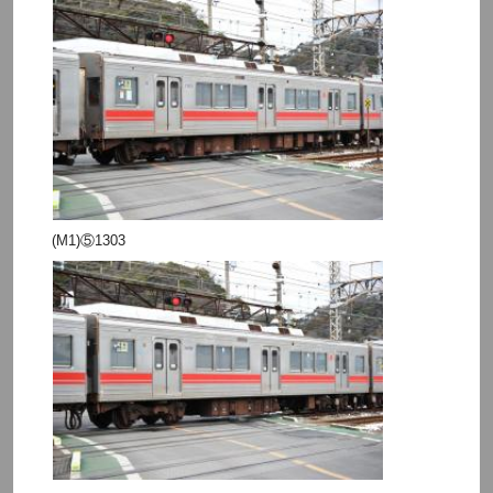
(M1)⑤1303