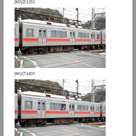
(M2)②1253
(M1)⑦1403