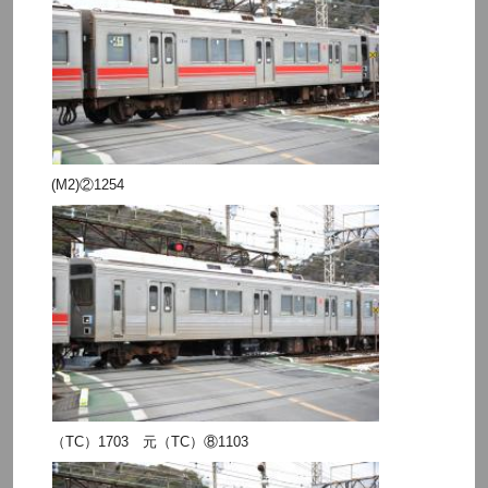
(M2)②1254
（TC）1703 元（TC）⑧1103