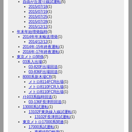
自由が丘渡り線試運転
(5)
2015/07/18
(1)
2015/07/19
(1)
2015/07/25
(1)
2015/07/28
(1)
2015/12/12
(1)
年末年始増発臨時
(3)
2014年年末輸送増発
(1)
2014/12/12
(1)
2014年-15年終夜運転
(1)
2016年-17年終夜運転
(1)
東京メトロ関係
(7)
03系入出場
(2)
03-820F出場回送
(1)
03-836F出場回送
(1)
8000系新木場CR
(3)
メトロ8114FCR出場
(1)
メトロ8110FCR入場
(1)
メトロ8110FCR出場
(1)
ﾒﾄﾛ03系臨時回送
(1)
03-136F長津田回送
(1)
13000系試運転
(1)
13102F東急線入線試運転
(1)
13102F長津田試運転
(1)
東京メトロ17000系関連
(1)
17000系試運転
(1)
東横線PQ検測
(1)