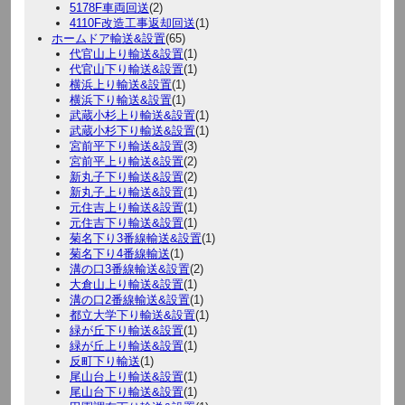
5178F車両回送
(2)
4110F改造工事返却回送
(1)
ホームドア輸送&設置
(65)
代官山上り輸送&設置
(1)
代官山下り輸送&設置
(1)
横浜上り輸送&設置
(1)
横浜下り輸送&設置
(1)
武蔵小杉上り輸送&設置
(1)
武蔵小杉下り輸送&設置
(1)
宮前平下り輸送&設置
(3)
宮前平上り輸送&設置
(2)
新丸子下り輸送&設置
(2)
新丸子上り輸送&設置
(1)
元住吉上り輸送&設置
(1)
元住吉下り輸送&設置
(1)
菊名下り3番線輸送&設置
(1)
菊名下り4番線輸送
(1)
溝の口3番線輸送&設置
(2)
大倉山上り輸送&設置
(1)
溝の口2番線輸送&設置
(1)
都立大学下り輸送&設置
(1)
緑が丘下り輸送&設置
(1)
緑が丘上り輸送&設置
(1)
反町下り輸送
(1)
尾山台上り輸送&設置
(1)
尾山台下り輸送&設置
(1)