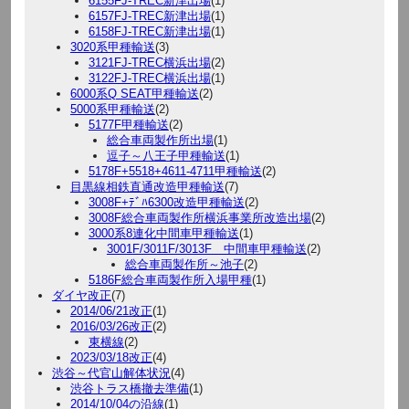
6155FJ-TREC新津出場
(1)
6157FJ-TREC新津出場
(1)
6158FJ-TREC新津出場
(1)
3020系甲種輸送
(3)
3121FJ-TREC横浜出場
(2)
3122FJ-TREC横浜出場
(1)
6000系Q SEAT甲種輸送
(2)
5000系甲種輸送
(2)
5177F甲種輸送
(2)
総合車両製作所出場
(1)
逗子～八王子甲種輸送
(1)
5178F+5518+4611-4711甲種輸送
(2)
目黒線相鉄直通改造甲種輸送
(7)
3008F+ﾃﾞﾊ6300改造甲種輸送
(2)
3008F総合車両製作所横浜事業所改造出場
(2)
3000系8連化中間車甲種輸送
(1)
3001F/3011F/3013F 中間車甲種輸送
(2)
総合車両製作所～池子
(2)
5186F総合車両製作所入場甲種
(1)
ダイヤ改正
(7)
2014/06/21改正
(1)
2016/03/26改正
(2)
東横線
(2)
2023/03/18改正
(4)
渋谷～代官山解体状況
(4)
渋谷トラス橋撤去準備
(1)
2014/10/04の沿線
(1)