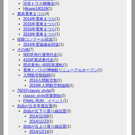
渋谷トラス橋撤去
(1)
Hikarie140118
(1)
東急電車まつり
(4)
2014年電車まつり
(1)
2015年電車まつり
(1)
2016年電車まつり
(1)
2019年電車まつり
(1)
技能コンクール回送
(1)
2014年度協議会回送
(1)
その他
(7)
9003F急行運用代走
(1)
4104F東武車代走
(1)
西武黄色い6000系運転
(1)
電車とバスの博物館リニューアルオープン
(1)
入間航空祭臨時
(1)
2014入間航空祭
(1)
2019年入間航空祭臨時
(1)
7601Fclassic style
(3)
classic style営業開始
(2)
FINAL RUN イベント
(1)
自由が丘非常渡設置
(6)
自由が丘下り渡り線設置
(2)
2014/11/09
(1)
2014/11/23
(1)
自由が丘上り渡り線設置
(1)
2014/12/14
(1)