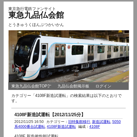
東京急行電鉄ファンサイト
東急九品仏会館
とうきゅうくほんぶつかいかん
東急九品仏会館TOP㌻
九品仏会館掲示板
ログイン
カテゴリー「4108F新造試運転」の検索結果は以下のとおりで
す。
4108F新造試運転【2012/11/25分】
2012/11/25 16:50
カテゴリー：
旧特集館移行
,
新造試運転
,
5050
系4000番台試運転
,
4108F新造試運転
編成：
4108F
4108F 新造後性能試運転