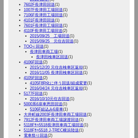
7602F長津田回送
(1)
1007F長津田工場回送
(1)
7106F長津田工場回送
(1)
4101F長津田回送
(1)
7601F長津田工場回送
(1)
4110F長津田工場回送
(2)
2015/09/25 工場回送
(1)
2015/09/25 元住吉回送
(1)
TOQ-i 回送
(1)
長津田車両工場
(1)
長津田検車区回送
(1)
4106F回送
(2)
2015/12/20 元住吉検車区返却
(1)
2016/11/05 長津田検車区回送
(1)
4105F回送
(2)
4105F8R化に伴う回送/組成変更
(1)
2016/04/24 元住吉検車区返却
(1)
5177F回送
(1)
2016/10/10元住吉回送
(1)
5000系6扉車恩田回送
(1)
5106F組込み6扉車
(1)
大井町線2003F長津田車両工場回送
(1)
7912F長津田車両工場譲渡回送
(1)
5118Fｻﾊ5518長津田車両工場回送
(1)
5118Fｻﾊ5518 J-TREC横浜陸送
(1)
電車祭り回送
(2)