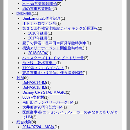
3020系営業運転開始
(2)
緑の電車営業開始
(2)
臨時列車
(11)
Bunkamura25周年記念
(1)
オトナハロウィン号
(1)
第３１回外秩父七峰縦走ハイキング延長運転
(2)
2016年延長
(1)
2017年延長
(1)
親子で探索！長津田車庫見学臨時列車
(1)
横浜アリーナイベント開催臨時特急
(1)
2018/08/04
(1)
ベイスターズトレイン ビクトリー号
(2)
池上線「乾杯電車」
(1)
7700系さよならイベント
(1)
東急電車まつり開催に伴う増発臨時
(1)
ＨＭ
(8)
DeNA2014HM
(1)
DeNA2015HM
(1)
Disney CRYSTAL MAGIC
(1)
8637F文化村
(1)
南町田グランベリーパークHM
(1)
大井町線90周年記念HM
(1)
医療従事者/エッセンシャルワーカーのみなさまありがと
うHM
(2)
総合検測
(4)
2014/07/24 MG線
(1)