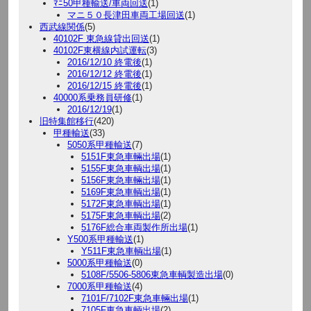
ﾏﾆ50甲種輸送/車両回送
(1)
マニ５０長津田車両工場回送
(1)
西武線関係
(5)
40102F 東急線貸出回送
(1)
40102F東横線内試運転
(3)
2016/12/10 終電後
(1)
2016/12/12 終電後
(1)
2016/12/15 終電後
(1)
40000系乗務員研修
(1)
2016/12/19
(1)
旧特集館移行
(420)
甲種輸送
(33)
5050系甲種輸送
(7)
5151F東急車輛出場
(1)
5155F東急車輌出場
(1)
5156F東急車輛出場
(1)
5169F東急車輌出場
(1)
5172F東急車輌出場
(1)
5175F東急車輌出場
(2)
5176F総合車両製作所出場
(1)
Y500系甲種輸送
(1)
Y511F東急車輌出場
(1)
5000系甲種輸送
(0)
5108F/5506-5806東急車輌製造出場
(0)
7000系甲種輸送
(4)
7101F/7102F東急車輛出場
(1)
7105F東急車輌出場
(2)