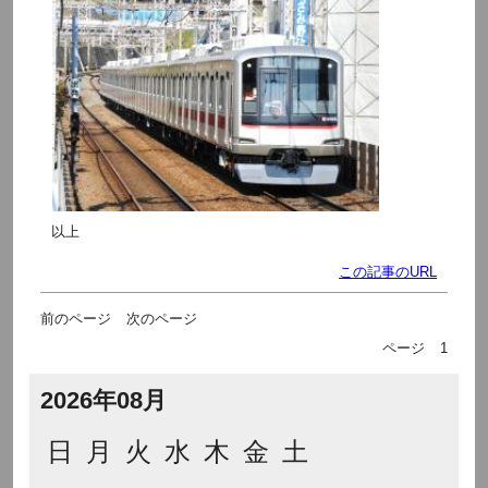
以上
この記事のURL
前のページ
次のページ
ページ
1
2026年08月
日
月
火
水
木
金
土