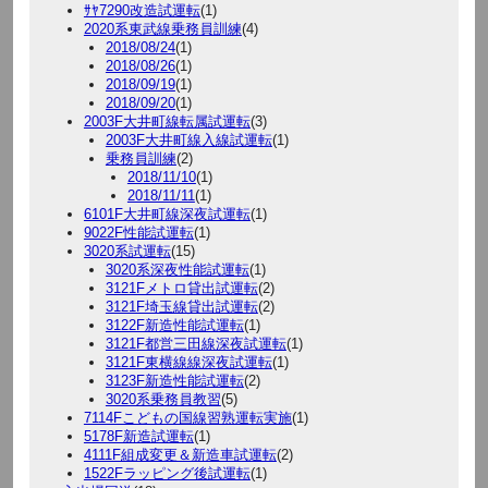
ｻﾔ7290改造試運転
(1)
2020系東武線乗務員訓練
(4)
2018/08/24
(1)
2018/08/26
(1)
2018/09/19
(1)
2018/09/20
(1)
2003F大井町線転属試運転
(3)
2003F大井町線入線試運転
(1)
乗務員訓練
(2)
2018/11/10
(1)
2018/11/11
(1)
6101F大井町線深夜試運転
(1)
9022F性能試運転
(1)
3020系試運転
(15)
3020系深夜性能試運転
(1)
3121Fメトロ貸出試運転
(2)
3121F埼玉線貸出試運転
(2)
3122F新造性能試運転
(1)
3121F都営三田線深夜試運転
(1)
3121F東横線線深夜試運転
(1)
3123F新造性能試運転
(2)
3020系乗務員教習
(5)
7114Fこどもの国線習熟運転実施
(1)
5178F新造試運転
(1)
4111F組成変更＆新造車試運転
(2)
1522Fラッピング後試運転
(1)