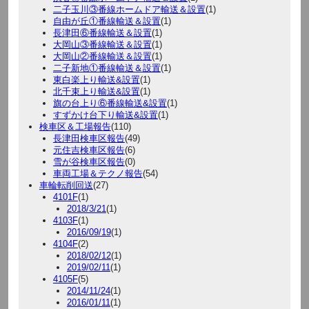
二子玉川③番線ホームドア輸送＆設置
(1)
自由が丘①番線輸送＆設置
(1)
長津田⑥番線輸送＆設置
(1)
大岡山③番線輸送＆設置
(1)
大岡山②番線輸送＆設置
(1)
二子新地①番線輸送＆設置
(1)
東白楽上り輸送&設置
(1)
北千束上り輸送&設置
(1)
旗の台上り⑥番線輸送&設置
(1)
すずかけ台下り輸送&設置
(1)
検車区＆工場報告
(110)
長津田検車区報告
(49)
元住吉検車区報告
(6)
雪が谷検車区報告
(0)
車両工場＆テクノ報告
(54)
車輪転削回送
(27)
4101F
(1)
2018/3/21
(1)
4103F
(1)
2016/09/19
(1)
4104F
(2)
2018/02/12
(1)
2019/02/11
(1)
4105F
(5)
2014/11/24
(1)
2016/01/11
(1)