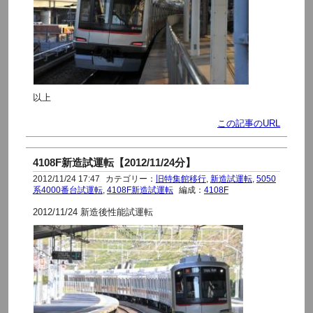
以上
この記事のURL
4108F新造試運転【2012/11/24分】
2012/11/24 17:47
カテゴリー：
旧特集館移行
,
新造試運転
,
5050
系4000番台試運転
,
4108F新造試運転
編成：
4108F
2012/11/24 新造後性能試運転