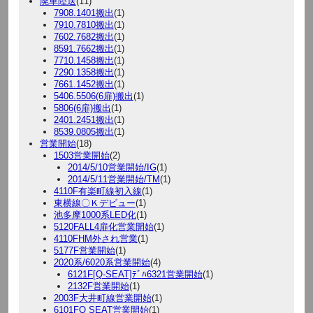
廃車陸送
(11)
7908.1401搬出
(1)
7910.7810搬出
(1)
7602.7682搬出
(1)
8591.7662搬出
(1)
7710.1458搬出
(1)
7290.1358搬出
(1)
7661.1452搬出
(1)
5406.5506(6扉)搬出
(1)
5806(6扉)搬出
(1)
2401.2451搬出
(1)
8539.0805搬出
(1)
営業開始
(18)
1503営業開始
(2)
2014/5/10営業開始/IG
(1)
2014/5/11営業開始/TM
(1)
4110F有楽町線初入線
(1)
東横線〇Ｋデビュー
(1)
池多摩1000系LED化
(1)
5120FALL4扉化営業開始
(1)
4110FHM外され営業
(1)
5177F営業開始
(1)
2020系/6020系営業開始
(4)
6121F[Q-SEAT]ﾃﾞﾊ6321営業開始
(1)
2132F営業開始
(1)
2003F大井町線営業開始
(1)
6101FQ SEAT営業開始
(1)