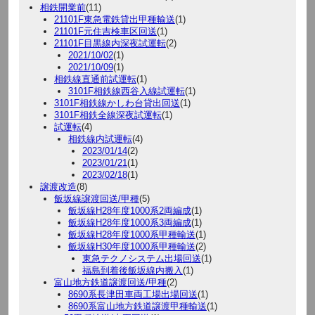
相鉄開業前
(11)
21101F東急電鉄貸出甲種輸送
(1)
21101F元住吉検車区回送
(1)
21101F目黒線内深夜試運転
(2)
2021/10/02
(1)
2021/10/09
(1)
相鉄線直通前試運転
(1)
3101F相鉄線西谷入線試運転
(1)
3101F相鉄線かしわ台貸出回送
(1)
3101F相鉄全線深夜試運転
(1)
試運転
(4)
相鉄線内試運転
(4)
2023/01/14
(2)
2023/01/21
(1)
2023/02/18
(1)
譲渡改造
(8)
飯坂線譲渡回送/甲種
(5)
飯坂線H28年度1000系2両編成
(1)
飯坂線H28年度1000系3両編成
(1)
飯坂線H28年度1000系甲種輸送
(1)
飯坂線H30年度1000系甲種輸送
(2)
東急テクノシステム出場回送
(1)
福島到着後飯坂線内搬入
(1)
富山地方鉄道譲渡回送/甲種
(2)
8690系長津田車両工場出場回送
(1)
8690系富山地方鉄道譲渡甲種輸送
(1)