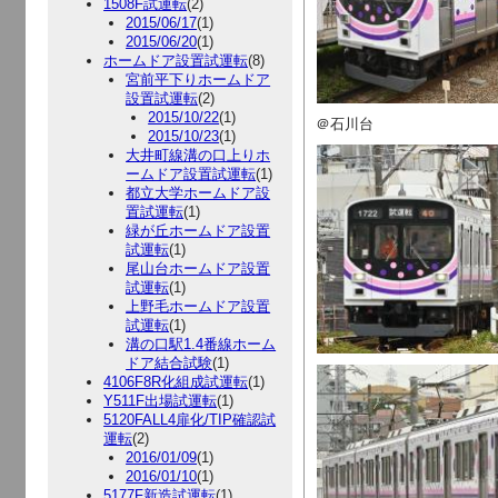
1508F試運転
(2)
2015/06/17
(1)
2015/06/20
(1)
ホームドア設置試運転
(8)
宮前平下りホームドア
設置試運転
(2)
2015/10/22
(1)
＠石川台
2015/10/23
(1)
大井町線溝の口上りホ
ームドア設置試運転
(1)
都立大学ホームドア設
置試運転
(1)
緑が丘ホームドア設置
試運転
(1)
尾山台ホームドア設置
試運転
(1)
上野毛ホームドア設置
試運転
(1)
溝の口駅1.4番線ホーム
ドア結合試験
(1)
4106F8R化組成試運転
(1)
Y511F出場試運転
(1)
5120FALL4扉化/TIP確認試
運転
(2)
2016/01/09
(1)
2016/01/10
(1)
5177F新造試運転
(1)