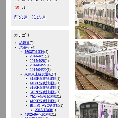
23
24
25
26
27
28
29
30
31
-
-
-
-
-
前の月
次の月
カテゴリー
記録簿
(2)
試運転
(74)
1503F試運転
(4)
2014/4/21
(1)
2014/4/26
(1)
2014/04/27
(1)
2014/04/29
(1)
東武東上線試運転
(7)
5159F深夜試運転
(1)
4108F深夜試運転
(1)
5160F深夜試運転
(1)
5167F深夜試運転
(1)
Y514F深夜試運転
(1)
4109F深夜試運転
(1)
東上線TASC試運転
(1)
2018/12/08
(1)
4102F8R化試運転
(1)