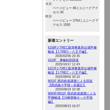
今日
ページビュー:86 | ユニークアク
セス:45
昨日
ページビュー:2764 | ユニークア
クセス:1550
新着エントリー
6158FJ-TREC新津事業所出場甲種
輸送【J-TREC～八王子編】
2026/02/06 20:35
4110F 車輪転削回送
2025/10/17 12:43
6157FJ-TREC新津事業所出場甲種
輸送【J-TREC～八王子編】
2025/09/04 20:10
9011F 西武鉄道譲渡による回送
【西武線小手指～武蔵丘】
2025/08/24 10:38
9003F/9011F 西武鉄道譲渡による
甲種輸送【川崎貨物タ～小手指
編】
2025/08/23 16:07