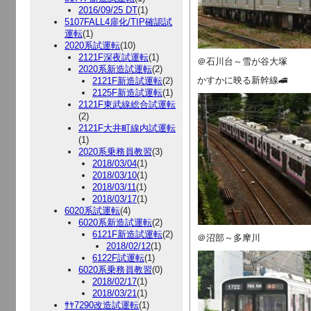
2016/09/25 DT
(1)
5107FALL4扉化/TIP確認試
運転
(1)
2020系試運転
(10)
2121F深夜試運転
(1)
＠石川台～雪が谷大塚
2020系新造試運転
(2)
かすかに映る新幹線🚄
2121F新造試運転
(2)
2125F新造試運転
(1)
2121F東武線総合試運転
(2)
2121F大井町線内試運転
(1)
2020系乗務員教習
(3)
2018/03/04
(1)
2018/03/10
(1)
2018/03/11
(1)
2018/03/17
(1)
6020系試運転
(4)
6020系新造試運転
(2)
6121F新造試運転
(2)
＠沼部～多摩川
2018/02/12
(1)
6122F試運転
(1)
6020系乗務員教習
(0)
2018/02/17
(1)
2018/03/21
(1)
ｻﾔ7290改造試運転
(1)