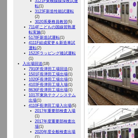
3121F東横線線深夜試運
転
(1)
3123F新造性能試運転
(2)
3020系乗務員教習
(5)
7114Fこどもの国線習熟運
転実施
(1)
5178F新造試運転
(1)
4111F組成変更＆新造車試
運転
(2)
1522Fラッピング後試運転
(1)
入出場回送
(18)
7910F長津田工場回送
(1)
1501F長津田工場出場
(1)
1020F長津田工場出場
(1)
4103F長津田工場入場
(1)
8636F長津田工場出場
(1)
1017F東急テクノシステム
出場
(1)
4110F長津田工場入出場
(5)
2017年重要部検査入場
(1)
2017年度重要部検査出
場
(1)
2020年度全般検査出場
(1)