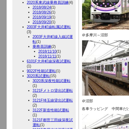
2020系東武線乗務員訓練
(4)
2018/08/24
(1)
2018/08/26
(1)
2018/09/19
(1)
2018/09/20
(1)
2003F大井町線転属試運転
(3)
＠多摩川～沼部
2003F大井町線入線試運
転
(1)
乗務員訓練
(2)
2018/11/10
(1)
2018/11/11
(1)
6101F大井町線深夜試運転
(1)
9022F性能試運転
(1)
3020系試運転
(15)
3020系深夜性能試運転
(1)
3121Fメトロ貸出試運転
(2)
3121F埼玉線貸出試運転
＠沼部
(2)
各車ラッピング 中間車だ
3122F新造性能試運転
(1)
3121F都営三田線深夜試
運転
(1)