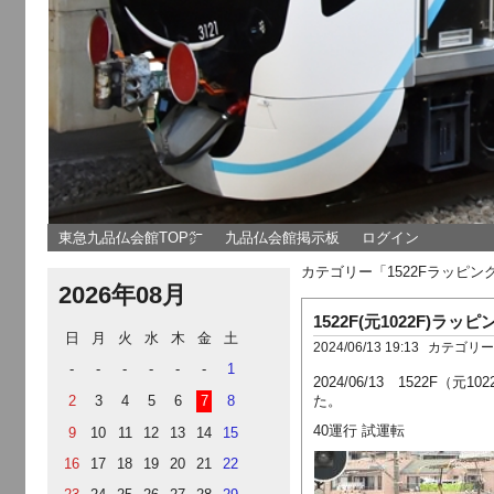
東急九品仏会館TOP㌻
九品仏会館掲示板
ログイン
カテゴリー「1522Fラッピ
2026年08月
1522F(元1022F)ラ
日
月
火
水
木
金
土
2024/06/13 19:13
カテゴリ
-
-
-
-
-
-
1
2024/06/13 152
2
3
4
5
6
7
8
た。
40運行 試運転
9
10
11
12
13
14
15
16
17
18
19
20
21
22