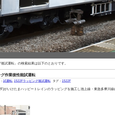
ング後試運転」の検索結果は以下のとおりです。
ッピング作業後性能試運転
ー：
試運転
,
1522Fラッピング後試運転
タグ：
1522F
2F（元1022F)がいけたまハッピートレインのラッピングを施工し池上線・東急多摩