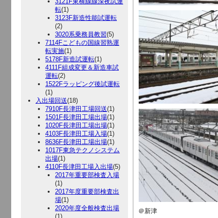
3121F東横線線深夜試運
転
(1)
3123F新造性能試運転
(2)
3020系乗務員教習
(5)
7114Fこどもの国線習熟運
転実施
(1)
5178F新造試運転
(1)
4111F組成変更＆新造車試
運転
(2)
1522Fラッピング後試運転
(1)
入出場回送
(18)
7910F長津田工場回送
(1)
1501F長津田工場出場
(1)
1020F長津田工場出場
(1)
4103F長津田工場入場
(1)
8636F長津田工場出場
(1)
1017F東急テクノシステム
出場
(1)
4110F長津田工場入出場
(5)
2017年重要部検査入場
(1)
2017年度重要部検査出
場
(1)
2020年度全般検査出場
＠新津
(1)