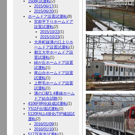
1508F試運転
(2)
2015/06/17
(1)
2015/06/20
(1)
ホームドア設置試運転
(8)
宮前平下りホームドア
設置試運転
(2)
2015/10/22
(1)
2015/10/23
(1)
大井町線溝の口上りホ
ームドア設置試運転
(1)
都立大学ホームドア設
置試運転
(1)
緑が丘ホームドア設置
試運転
(1)
尾山台ホームドア設置
試運転
(1)
上野毛ホームドア設置
試運転
(1)
溝の口駅1.4番線ホーム
ドア結合試験
(1)
4106F8R化組成試運転
(1)
Y511F出場試運転
(1)
5120FALL4扉化/TIP確認試
運転
(2)
2016/01/09
(1)
2016/01/10
(1)
5177F新造試運転
(1)