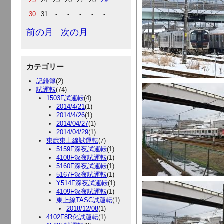
23
24
25
26
27
28
29
30
31
-
-
-
-
-
前の月
次の月
カテゴリー
記録簿
(2)
試運転
(74)
1503F試運転
(4)
2014/4/21
(1)
2014/4/26
(1)
2014/04/27
(1)
2014/04/29
(1)
東武東上線試運転
(7)
5159F深夜試運転
(1)
4108F深夜試運転
(1)
5160F深夜試運転
(1)
5167F深夜試運転
(1)
Y514F深夜試運転
(1)
4109F深夜試運転
(1)
東上線TASC試運転
(1)
2018/12/08
(1)
4102F8R化試運転
(1)