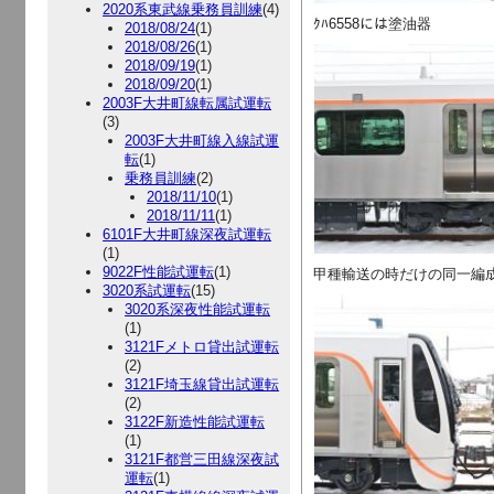
2020系東武線乗務員訓練
(4)
ｸﾊ6558には塗油器
2018/08/24
(1)
2018/08/26
(1)
2018/09/19
(1)
2018/09/20
(1)
2003F大井町線転属試運転
(3)
2003F大井町線入線試運
転
(1)
乗務員訓練
(2)
2018/11/10
(1)
2018/11/11
(1)
6101F大井町線深夜試運転
(1)
9022F性能試運転
(1)
甲種輸送の時だけの同一編
3020系試運転
(15)
3020系深夜性能試運転
(1)
3121Fメトロ貸出試運転
(2)
3121F埼玉線貸出試運転
(2)
3122F新造性能試運転
(1)
3121F都営三田線深夜試
運転
(1)