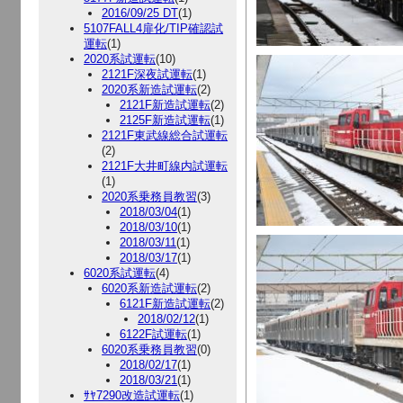
2016/09/25 DT
(1)
5107FALL4扉化/TIP確認試
運転
(1)
2020系試運転
(10)
2121F深夜試運転
(1)
2020系新造試運転
(2)
2121F新造試運転
(2)
2125F新造試運転
(1)
2121F東武線総合試運転
(2)
2121F大井町線内試運転
(1)
2020系乗務員教習
(3)
2018/03/04
(1)
2018/03/10
(1)
2018/03/11
(1)
2018/03/17
(1)
6020系試運転
(4)
6020系新造試運転
(2)
6121F新造試運転
(2)
2018/02/12
(1)
6122F試運転
(1)
6020系乗務員教習
(0)
2018/02/17
(1)
2018/03/21
(1)
ｻﾔ7290改造試運転
(1)