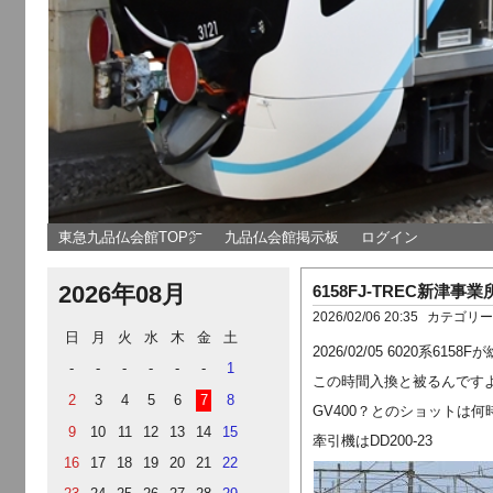
東急九品仏会館TOP㌻
九品仏会館掲示板
ログイン
2026年08月
6158FJ-TREC新津
2026/02/06 20:35
カテゴリ
日
月
火
水
木
金
土
2026/02/05 6020
-
-
-
-
-
-
1
この時間入換と被るんです
2
3
4
5
6
7
8
GV400？とのショットは何
9
10
11
12
13
14
15
牽引機はDD200-23
16
17
18
19
20
21
22