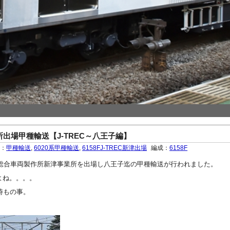
事業所出場甲種輸送【J-TREC～八王子編】
ー：
甲種輸送
,
6020系甲種輸送
,
6158FJ-TREC新津出場
編成：
6158F
系6158Fが総合車両製作所新津事業所を出場し八王子迄の甲種輸送が行われました。
よね。。。。
時もの事。