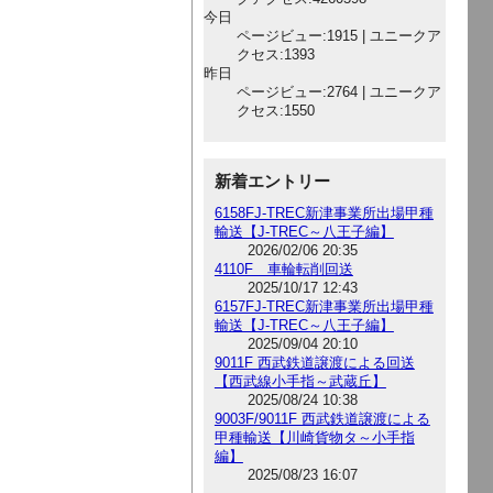
今日
ページビュー:1915 | ユニークア
クセス:1393
昨日
ページビュー:2764 | ユニークア
クセス:1550
新着エントリー
6158FJ-TREC新津事業所出場甲種
輸送【J-TREC～八王子編】
2026/02/06 20:35
4110F 車輪転削回送
2025/10/17 12:43
6157FJ-TREC新津事業所出場甲種
輸送【J-TREC～八王子編】
2025/09/04 20:10
9011F 西武鉄道譲渡による回送
【西武線小手指～武蔵丘】
2025/08/24 10:38
9003F/9011F 西武鉄道譲渡による
甲種輸送【川崎貨物タ～小手指
編】
2025/08/23 16:07