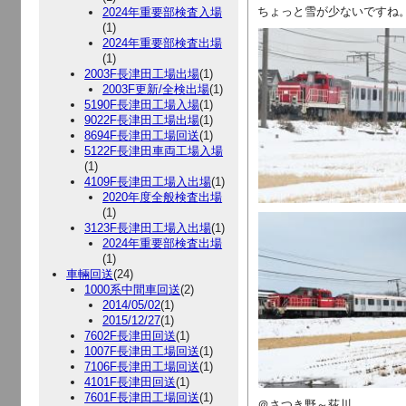
ちょっと雪が少ないですね
2024年重要部検査入場
(1)
2024年重要部検査出場
(1)
2003F長津田工場出場
(1)
2003F更新/全検出場
(1)
5190F長津田工場入場
(1)
9022F長津田工場出場
(1)
8694F長津田工場回送
(1)
5122F長津田車両工場入場
(1)
4109F長津田工場入出場
(1)
2020年度全般検査出場
(1)
3123F長津田工場入出場
(1)
2024年重要部検査出場
(1)
車輛回送
(24)
1000系中間車回送
(2)
2014/05/02
(1)
2015/12/27
(1)
7602F長津田回送
(1)
1007F長津田工場回送
(1)
7106F長津田工場回送
(1)
4101F長津田回送
(1)
7601F長津田工場回送
(1)
＠さつき野～荻川